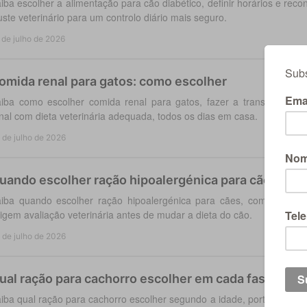
iba escolher a alimentação para cão diabético, definir horários e rec
uste veterinário para um controlo diário mais seguro.
 de julho de 2026
omida renal para gatos: como escolher
iba como escolher comida renal para gatos, fazer a transição alim
nal com dieta veterinária adequada, todos os dias em casa.
 de julho de 2026
uando escolher ração hipoalergénica para cães
iba quando escolher ração hipoalergénica para cães, como fazer a
igem avaliação veterinária antes de mudar a dieta do cão.
 de julho de 2026
ual ração para cachorro escolher em cada fase?
iba qual ração para cachorro escolher segundo a idade, porte, esteril