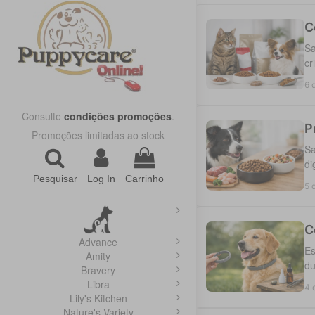
C
Sa
cr
6 
Consulte
condições promoções
.
P
Promoções limitadas ao stock
Sa
di
Pesquisar
Log In
Carrinho
5 
C
Advance
Es
Amity
du
Bravery
Libra
4 
Lily's Kitchen
Nature's Variety