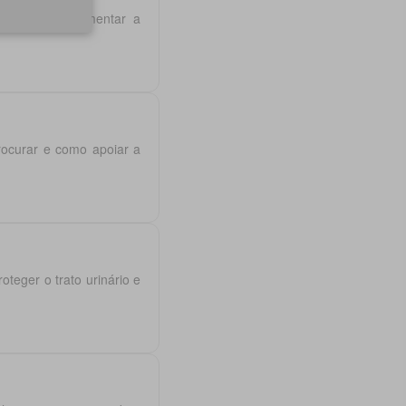
ência e complementar a
rocurar e como apoiar a
oteger o trato urinário e