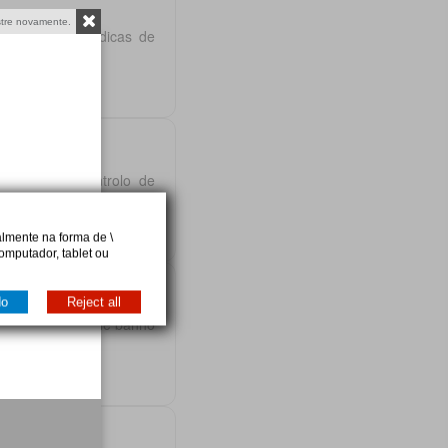
tre novamente.
e energia, com dicas de
s
 absorção, controlo de
lmente na forma de \
omputador, tablet ou
do
Reject all
ctivos, rotina de banho