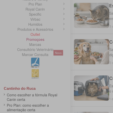
Pro Plan
E
Royal Canin
Sa
Specific
em
Virbac
Humidos
3 
Produtos e Acessórios
Outlet
Promoçoes
C
Marcas
Consultório Veterinário
Sa
Novo
Marcar Consulta
di
2 
C
Es
Cantinho do Ruca
o 
Como escolher a fórmula Royal
Canin certa
1 
Pro Plan: como escolher a
alimentação certa