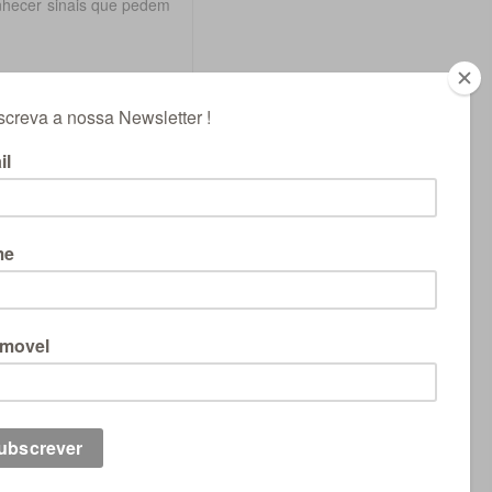
onhecer sinais que pedem
entar e apoiar a função
 transição e que sinais
ização, digestão e saúde,