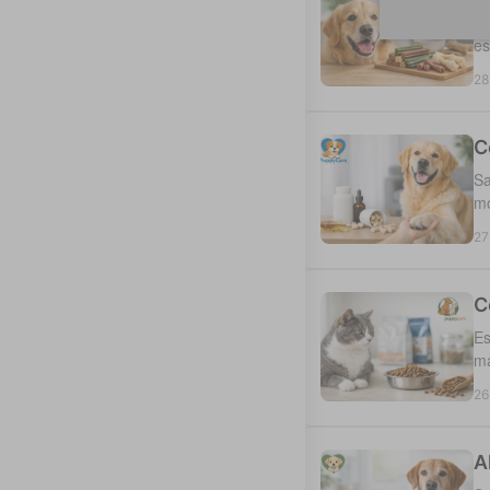
Sa
es
28
C
Sa
mo
27
C
Es
ma
26
A