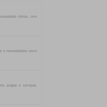
cessidade clínica, com
rte e necessidades como
ntra pulgas e carraças,