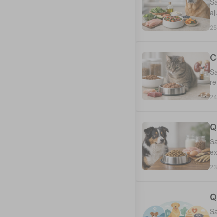
Sa
aj
25
C
Sa
re
24
Q
Sa
ex
23
Q
Sa