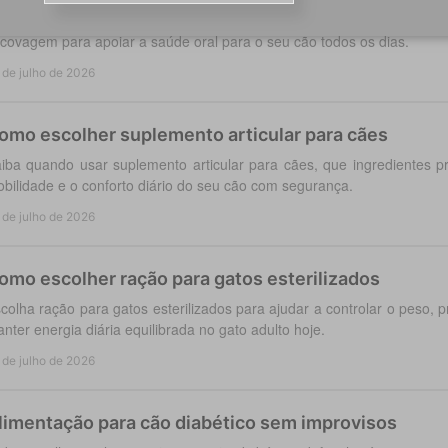
iba como escolher snacks dentários para cães, ajustar a frequ
covagem para apoiar a saúde oral para o seu cão todos os dias.
 de julho de 2026
omo escolher suplemento articular para cães
iba quando usar suplemento articular para cães, que ingredientes p
bilidade e o conforto diário do seu cão com segurança.
 de julho de 2026
omo escolher ração para gatos esterilizados
colha ração para gatos esterilizados para ajudar a controlar o peso, pr
nter energia diária equilibrada no gato adulto hoje.
 de julho de 2026
limentação para cão diabético sem improvisos