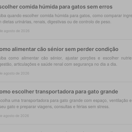
scolher comida húmida para gatos sem erros
iba quando escolher comida húmida para gatos, como comparar ingred
 dietas urinárias, renais, digestivas ou de controlo de peso.
de agosto de 2026
omo alimentar cão sénior sem perder condição
iba como alimentar cão sénior, ajustar porções e escolher nutri
gestão, articulações e saúde renal com segurança no dia a dia.
de agosto de 2026
omo escolher transportadora para gato grande
colha uma transportadora para gato grande com espaço, ventilação e
seu gato e preparar viagens, consultas e férias sem stress.
de agosto de 2026