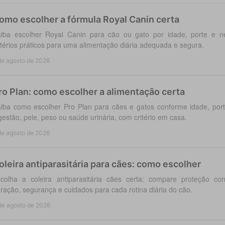
omo escolher a fórmula Royal Canin certa
iba escolher Royal Canin para cão ou gato por idade, porte e ne
itérios práticos para uma alimentação diária adequada e segura.
de agosto de 2026
ro Plan: como escolher a alimentação certa
iba como escolher Pro Plan para cães e gatos conforme idade, po
gestão, pele, peso ou saúde urinária, com critério em casa.
de agosto de 2026
oleira antiparasitária para cães: como escolher
colha a coleira antiparasitária cães certa: compare proteção co
ração, segurança e cuidados para cada rotina diária do cão.
de agosto de 2026