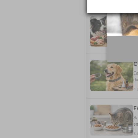
6 
P
Sa
di
5 
C
Es
du
4 
E
Sa
em
3 