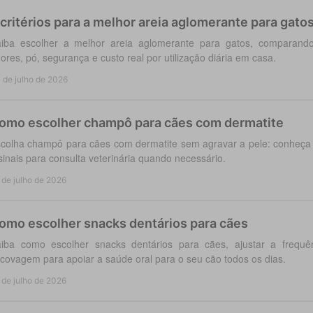
 critérios para a melhor areia aglomerante para gato
iba escolher a melhor areia aglomerante para gatos, comparando
ores, pó, segurança e custo real por utilização diária em casa.
 de julho de 2026
omo escolher champô para cães com dermatite
colha champô para cães com dermatite sem agravar a pele: conheça a
sinais para consulta veterinária quando necessário.
 de julho de 2026
omo escolher snacks dentários para cães
iba como escolher snacks dentários para cães, ajustar a frequ
covagem para apoiar a saúde oral para o seu cão todos os dias.
 de julho de 2026