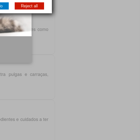
do
Reject all
rte e necessidades como
ntra pulgas e carraças,
ientes e cuidados a ter