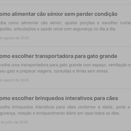
omo alimentar cão sénior sem perder condição
iba como alimentar cão sénior, ajustar porções e escolher nutri
gestão, articulações e saúde renal com segurança no dia a dia.
de agosto de 2026
omo escolher transportadora para gato grande
colha uma transportadora para gato grande com espaço, ventilação e
seu gato e preparar viagens, consultas e férias sem stress.
de agosto de 2026
omo escolher brinquedos interativos para cães
colha brinquedos interativos para cães conforme a idade, porte 
gurança, rotação e enriquecimento diário em casa todos os dias.
 de julho de 2026