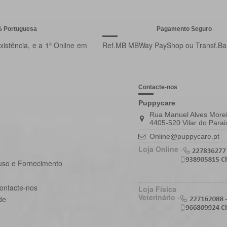
% Portuguesa
Pagamento Seguro
istência, e a 1ª Online em
Ref.MB MBWay PayShop ou Transf.Ba
Contacte-nos
Puppycare
Rua Manuel Alves Morei
4405-520 Vilar do Parai
Online@puppycare.pt
Loja Online
-
uso e Fornecimento
-----------------------------------
ontacte-nos
Loja Física
Veterinário
-
de