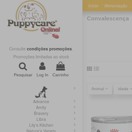
Início
Alimentação
Convalescença
Consulte
condições promoções
.
Promoções limitadas ao stock
Pesquisar
Log In
Carrinho
Animal
Idade
Advance
Amity
Bravery
Libra
Lily's Kitchen
Nature's Variety