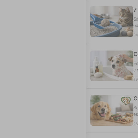
7
Sa
od
30
C
Es
e 
29
C
Sa
es
28