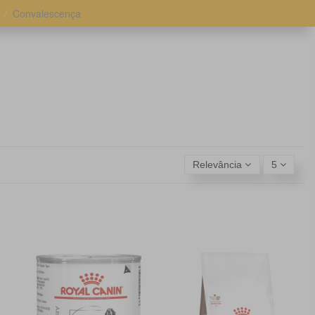
Convalescença
Relevância
5