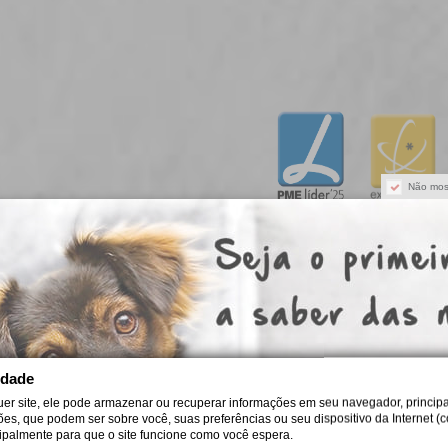
Não mos
Puppycare Unipessoal, Lda
omo escolher a fórmula Royal Canin certa
idade
iba escolher Royal Canin para cão ou gato por idade, porte e ne
uer site, ele pode armazenar ou recuperar informações em seu navegador, principa
itérios práticos para uma alimentação diária adequada e segura.
ções, que podem ser sobre você, suas preferências ou seu dispositivo da Internet (c
cipalmente para que o site funcione como você espera.