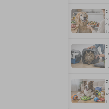
C
Sa
di
2 
C
Es
o 
1 
C
Es
se
31