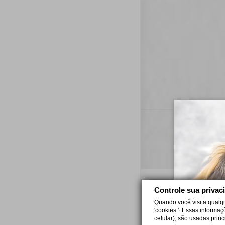
C
Controle sua privac
Sa
Quando você visita qualq
cr
'cookies '. Essas informa
celular), são usadas prin