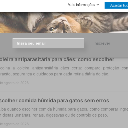
de agosto de 2026
Mais informações
Aceitar tu
ro Plan: como escolher a alimentação certa
iba como escolher Pro Plan para cães e gatos conforme idade, po
gestão, pele, peso ou saúde urinária, com critério em casa.
de agosto de 2026
Inscrever
oleira antiparasitária para cães: como escolher
colha a coleira antiparasitária cães certa: compare proteção co
ração, segurança e cuidados para cada rotina diária do cão.
de agosto de 2026
scolher comida húmida para gatos sem erros
iba quando escolher comida húmida para gatos, como comparar ingred
 dietas urinárias, renais, digestivas ou de controlo de peso.
de agosto de 2026