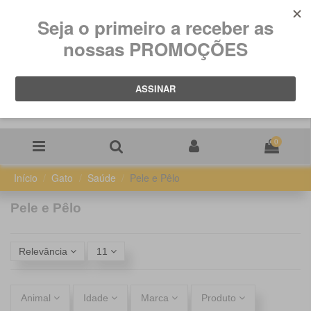
0
Início
Gato
Saúde
Pele e Pêlo
Pele e Pêlo
Relevância
11
Animal
Idade
Marca
Produto