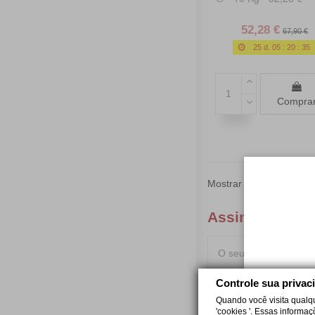
52,28 €
67,90 €
25
d.
05
:
20
:
34
Compra
Mostrar 1-15 de52 prod
Assine a newsl
Controle sua privac
Quando você visita qualq
'cookies '. Essas informa