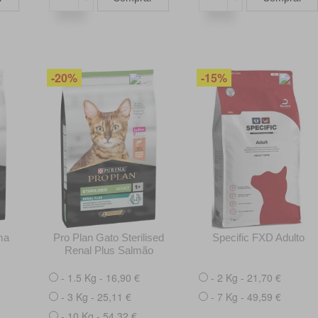
-20%
-15%
ma
Pro Plan Gato Sterilised
Specific FXD Adulto
Renal Plus Salmão
- 1.5 Kg - 16,90 €
- 2 Kg - 21,70 €
- 3 Kg - 25,11 €
- 7 Kg - 49,59 €
- 10 Kg - 54,32 €