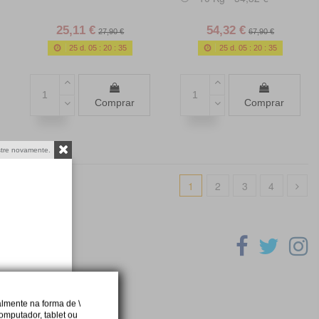
25,11 €
54,32 €
27,90 €
67,90 €
25
d.
05
:
20
:
34
25
d.
05
:
20
:
34
Comprar
Comprar
tre novamente.
1
2
3
4
lmente na forma de \
omputador, tablet ou