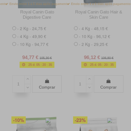
mento
Envio entre 1 a 5 dias após pagamento
Envio entre 1 a 5 dias após pagamento
Royal Canin Gato
Royal Canin Gato Hair &
Digestive Care
Skin Care
- 2 Kg - 24,75 €
- 4 Kg - 48,15 €
- 4 Kg - 49,90 €
- 10 Kg - 96,12 €
- 10 Kg - 94,77 €
- 2 Kg - 29,25 €
94,77 €
96,12 €
105,30 €
106,80 €
25
d.
05
:
20
:
34
25
d.
05
:
20
:
34
Comprar
Comprar
-10%
-23%