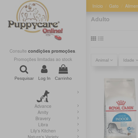
Início
Gato
Alime
Adulto
Consulte
condições promoções
.
Promoções limitadas ao stock
Animal
Idade
Pesquisar
Log In
Carrinho
Advance
Amity
Bravery
Libra
Lily's Kitchen
Nature's Variety