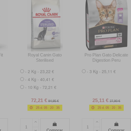
it
Royal Canin Gato
Pro Plan Gato Delicate
Sterilised
Digestion Peru
- 2 Kg - 23,22 €
- 3 Kg - 25,11 €
- 4 Kg - 40,41 €
- 10 Kg - 72,21 €
72,21 €
25,11 €
84,95 €
27,90 €
25
d.
05
:
20
:
34
25
d.
05
:
20
:
34
r
Comprar
Comprar