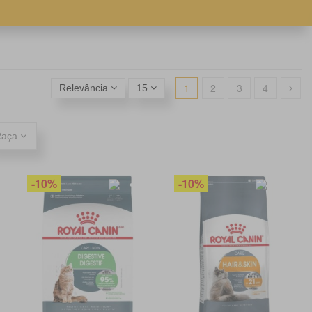
1
2
3
4
Relevância
15
Raça
-10%
-10%