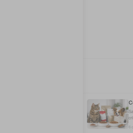
C
Sa
cr
6 