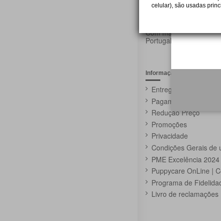
celular), são usadas prin
Loja 100
Com mais de 30 anos ex
Portugal
Informação
Entrega
Pagamento
Redução Preço
Promoções
Privacidade
Condições Gerais de 
PME Excelência 2024
Puppycare OnLine | C
Programa de Fidelida
Livro de reclamações