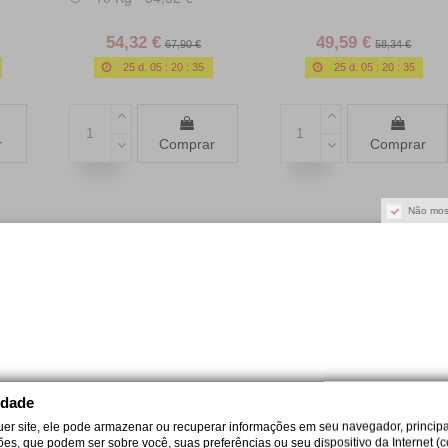
54,32 €
49,59 €
67,90 €
58,34 €
25
d.
05
:
20
:
34
25
d.
05
:
20
:
34
r
Comprar
Comprar
Não mos
uto(s)
etter
idade
uer site, ele pode armazenar ou recuperar informações em seu navegador, principa
ções, que podem ser sobre você, suas preferências ou seu dispositivo da Internet (c