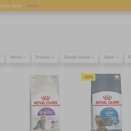
ntação Seca
Adulto
Marca
Produto
Estado Saúde
Sabor
-10%