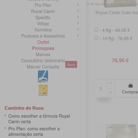
Pro Plan
Envio entre 1 a 5 dias após
Royal Canin
Royal Canin Gato In
Specific
Virbac
Humidos
- 4 Kg - 40,05 €
Produtos e Acessórios
- 10 Kg - 76,95 €
Outlet
Promoçoes
Marcas
Consultório Veterinário
76,95 €
Novo
Marcar Consulta
Compra
Cantinho do Ruca
Como escolher a fórmula Royal
Canin certa
Pro Plan: como escolher a
alimentação certa