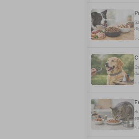
P
Sa
di
5 
C
Es
du
4 
E
Sa
em
3 