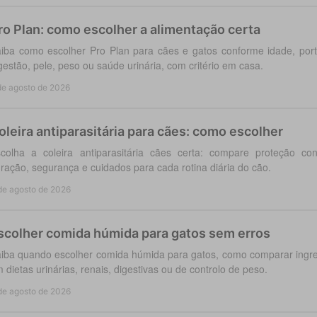
ro Plan: como escolher a alimentação certa
iba como escolher Pro Plan para cães e gatos conforme idade, po
gestão, pele, peso ou saúde urinária, com critério em casa.
de agosto de 2026
oleira antiparasitária para cães: como escolher
colha a coleira antiparasitária cães certa: compare proteção co
ração, segurança e cuidados para cada rotina diária do cão.
de agosto de 2026
scolher comida húmida para gatos sem erros
iba quando escolher comida húmida para gatos, como comparar ingred
 dietas urinárias, renais, digestivas ou de controlo de peso.
de agosto de 2026