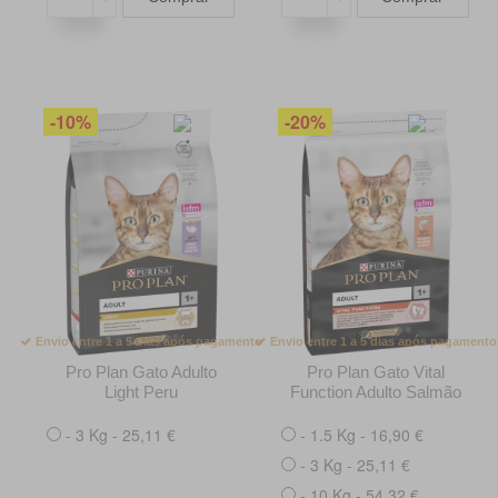
-10%
-20%
Envio entre 1 a 5 dias após pagamento
Envio entre 1 a 5 dias após pagamento
Pro Plan Gato Adulto
Pro Plan Gato Vital
Light Peru
Function Adulto Salmão
- 3 Kg - 25,11 €
- 1.5 Kg - 16,90 €
- 3 Kg - 25,11 €
- 10 Kg - 54,32 €