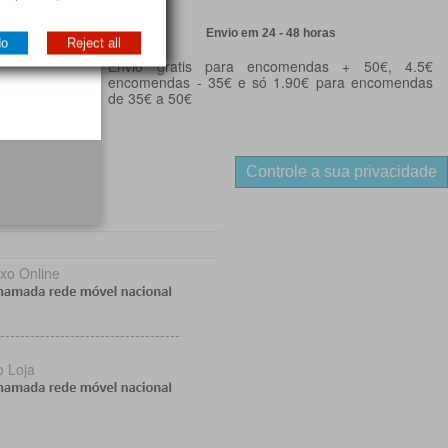
Envio em 24 - 48 horas
do
Reject all
ncária
Envio gratis para encomendas + 50€, 4.5€
encomendas - 35€ e só 1.90€ para encomendas
de 35€ a 50€
Controle a sua privacidade
ra, 175
so
------------------------------------