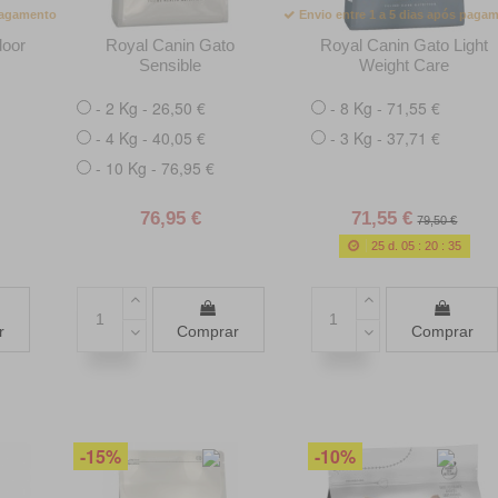
 pagamento
Envio entre 1 a 5 dias após paga
door
Royal Canin Gato
Royal Canin Gato Light
Sensible
Weight Care
- 2 Kg - 26,50 €
- 8 Kg - 71,55 €
- 4 Kg - 40,05 €
- 3 Kg - 37,71 €
- 10 Kg - 76,95 €
76,95 €
71,55 €
79,50 €
25
d.
05
:
20
:
34
r
Comprar
Comprar
-15%
-10%