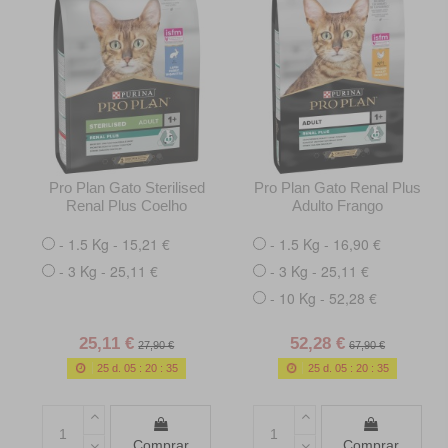
Pro Plan Gato Sterilised
Pro Plan Gato Renal Plus
Renal Plus Coelho
Adulto Frango
- 1.5 Kg - 15,21 €
- 1.5 Kg - 16,90 €
- 3 Kg - 25,11 €
- 3 Kg - 25,11 €
- 10 Kg - 52,28 €
25,11 €
52,28 €
27,90 €
67,90 €
25
d.
05
:
20
:
34
25
d.
05
:
20
:
34
Comprar
Comprar