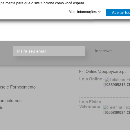
cipalmente para que o site funcione como você espera.
% Portuguesa
Pagamento Seguro
Mais informações
Aceitar tu
istência, e a 1ª Online em
Ref.MB MBWay PayShop ou Transf.Ba
Contacte-nos
Inscrever
Puppycare
Rua Manuel Alves Morei
4405-520 Vilar do Parai
Online@puppycare.pt
Loja Online
-
uso e Fornecimento
-----------------------------------
ontacte-nos
Loja Física
Veterinário
-
de