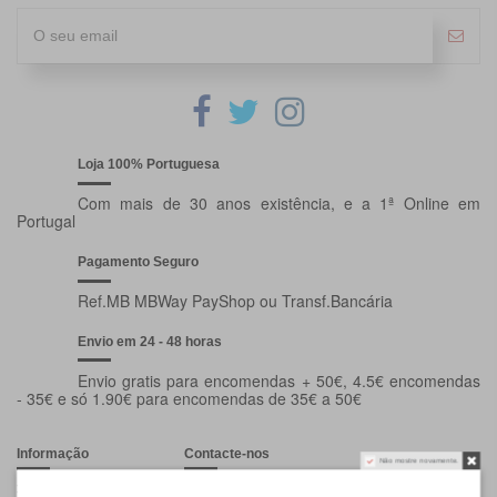
Loja 100% Portuguesa
Com mais de 30 anos existência, e a 1ª Online em
Portugal
Pagamento Seguro
Ref.MB MBWay PayShop ou Transf.Bancária
Envio em 24 - 48 horas
Envio gratis para encomendas + 50€, 4.5€ encomendas
- 35€ e só 1.90€ para encomendas de 35€ a 50€
Informação
Contacte-nos
Não mostre novamente.
Entrega
Puppycare