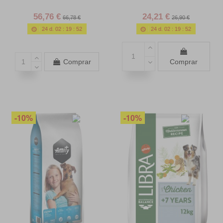
56,76 €
24,21 €
66,78 €
26,90 €
24
d.
02
:
19
:
50
24
d.
02
:
19
:
50
Comprar
Comprar
-10%
-10%