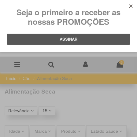
0
Início
Cão
Alimentação Seca
Alimentação Seca
Relevância
15
Idade
Marca
Produto
Estado Saúde