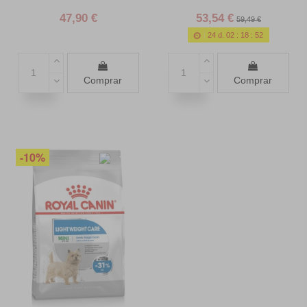
47,90 €
53,54 €
59,49 €
24
d.
02
:
18
:
50
Comprar
Comprar
-10%