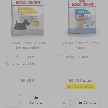
Royal Canin Cão Mini
Royal Canin Cão Médio
Dermacomfort
Puppy
- 3 Kg - 22,41 €
- 15 Kg - 66,00 €
- 8 Kg - 55,89 €
55,89 €
66,00 €
82,50 €
24
d.
02
:
19
:
50
Comprar
Comprar