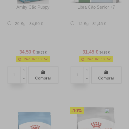
Amity Cão Puppy
Libra Cão Senior +7
- 20 Kg - 34,50 €
- 12 Kg - 31,45 €
34,50 €
31,45 €
38,33 €
34,95 €
24
d.
02
:
18
:
50
24
d.
02
:
18
:
50
Comprar
Comprar
-10%