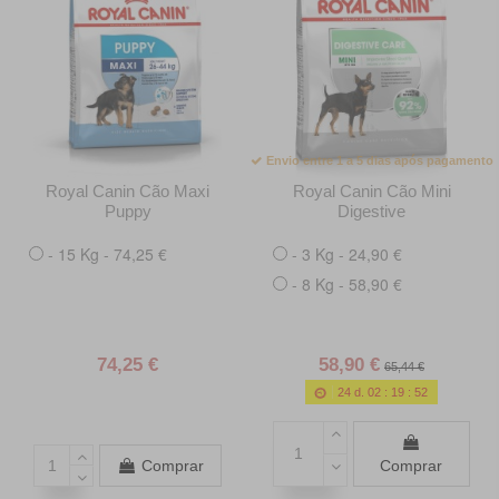
Envio entre 1 a 5 dias após pagamento
Royal Canin Cão Maxi
Royal Canin Cão Mini
Puppy
Digestive
- 15 Kg - 74,25 €
- 3 Kg - 24,90 €
- 8 Kg - 58,90 €
74,25 €
58,90 €
65,44 €
24
d.
02
:
19
:
50
Comprar
Comprar