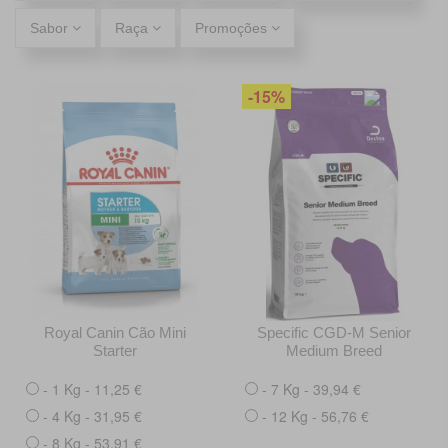
Sabor
Raça
Promoções
-15%
Royal Canin Cão Mini
Specific CGD-M Senior
Starter
Medium Breed
- 1 Kg - 11,25 €
- 7 Kg - 39,94 €
- 4 Kg - 31,95 €
- 12 Kg - 56,76 €
- 8 Kg - 53,91 €