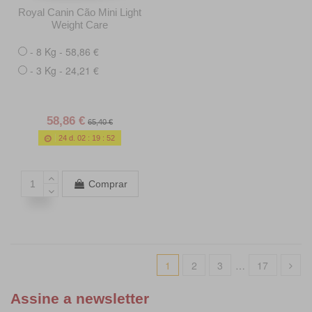
Royal Canin Cão Mini Light
Weight Care
- 8 Kg - 58,86 €
- 3 Kg - 24,21 €
58,86 €
65,40 €
24
d.
02
:
19
:
50
Comprar
1
2
3
…
17
Assine a newsletter