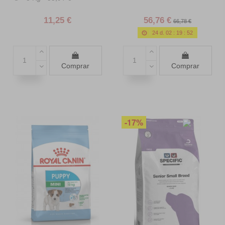
11,25 €
56,76 €
66,78 €
24
d.
02
:
19
:
50
Comprar
Comprar
-17%