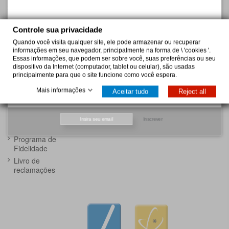
Pagamento
Rua Manuel Alves Moreira, 175
4405-520 Vilar do Paraiso
Redução Preço
Controle sua privacidade
Online@puppycare.pt
Promoções
Loja Online
-
Quando você visita qualquer site, ele pode armazenar ou recuperar
Privacidade
informações em seu navegador, principalmente na forma de \ 'cookies '.
Condições
Essas informações, que podem ser sobre você, suas preferências ou seu
Gerais de uso e
dispositivo da Internet (computador, tablet ou celular), são usadas
Fornecimento
principalmente para que o site funcione como você espera.
PME Excelência
-----------------------------------------------------
Mais informações
Aceitar tudo
Reject all
2024
------------------
Loja Física
Puppycare
Veterinário
-
OnLine |
Inscrever
Contacte-nos
Programa de
Fidelidade
Livro de
reclamações