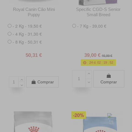
Royal Canin Cão Mini
Specific CGD-S Senior
Puppy
Small Breed
- 2 Kg - 19,50 €
- 7 Kg - 39,00 €
- 4 Kg - 31,30 €
- 8 Kg - 50,31 €
50,31 €
39,00 €
46,99 €
24
d.
02
:
19
:
50
Comprar
Comprar
-20%