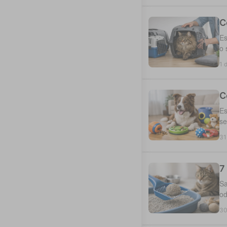
C
Es
o 
1 
C
Es
se
31
7
Sa
od
30