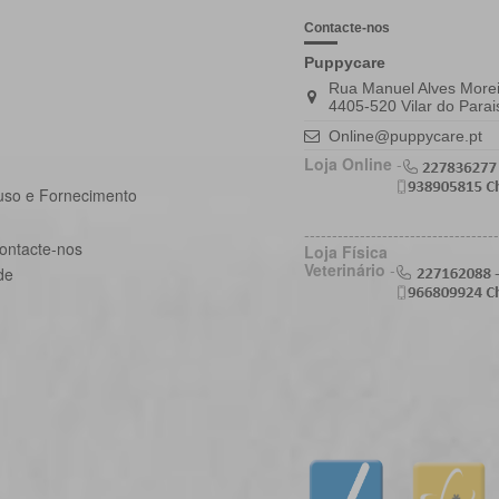
Contacte-nos
Puppycare
Rua Manuel Alves Morei
4405-520 Vilar do Parai
Online@puppycare.pt
Loja Online
-
uso e Fornecimento
-----------------------------------
ontacte-nos
Loja Física
Veterinário
-
de