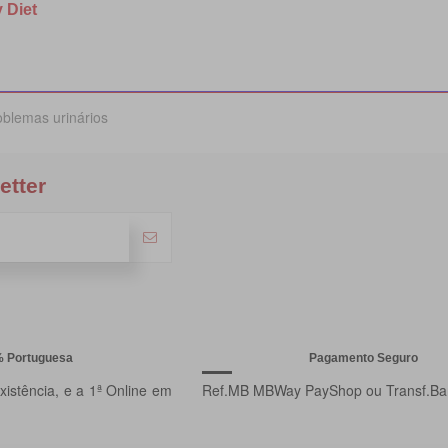
 Diet
oblemas urinários
etter
% Portuguesa
Pagamento Seguro
istência, e a 1ª Online em
Ref.MB MBWay PayShop ou Transf.Ba