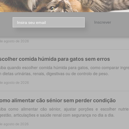
oleira antiparasitária para cães: como escolher
Inscrever
colha a coleira antiparasitária cães certa: compare proteção co
ração, segurança e cuidados para cada rotina diária do cão.
de agosto de 2026
scolher comida húmida para gatos sem erros
iba quando escolher comida húmida para gatos, como comparar ingred
 dietas urinárias, renais, digestivas ou de controlo de peso.
de agosto de 2026
omo alimentar cão sénior sem perder condição
iba como alimentar cão sénior, ajustar porções e escolher nutri
gestão, articulações e saúde renal com segurança no dia a dia.
de agosto de 2026