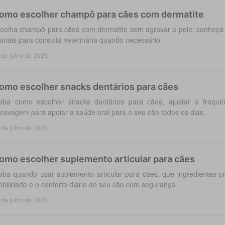
omo escolher champô para cães com dermatite
colha champô para cães com dermatite sem agravar a pele: conheça a
sinais para consulta veterinária quando necessário.
 de julho de 2026
omo escolher snacks dentários para cães
iba como escolher snacks dentários para cães, ajustar a frequ
covagem para apoiar a saúde oral para o seu cão todos os dias.
 de julho de 2026
omo escolher suplemento articular para cães
iba quando usar suplemento articular para cães, que ingredientes p
bilidade e o conforto diário do seu cão com segurança.
 de julho de 2026