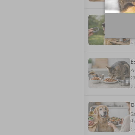
C
Es
du
4 
E
Sa
em
3 
C
Sa
di
2 