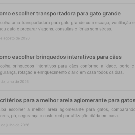
omo escolher transportadora para gato grande
colha uma transportadora para gato grande com espaço, ventilação e
seu gato e preparar viagens, consultas e férias sem stress.
de agosto de 2026
omo escolher brinquedos interativos para cães
colha brinquedos interativos para cães conforme a idade, porte 
gurança, rotação e enriquecimento diário em casa todos os dias.
 de julho de 2026
 critérios para a melhor areia aglomerante para gato
iba escolher a melhor areia aglomerante para gatos, comparando
ores, pó, segurança e custo real por utilização diária em casa.
 de julho de 2026