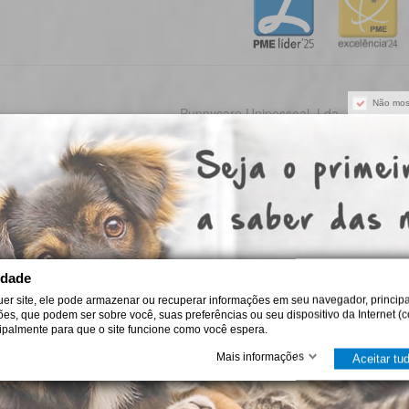
Não mos
Puppycare Unipessoal, Lda
omo escolher a fórmula Royal Canin certa
iba escolher Royal Canin para cão ou gato por idade, porte e ne
itérios práticos para uma alimentação diária adequada e segura.
de agosto de 2026
idade
uer site, ele pode armazenar ou recuperar informações em seu navegador, principa
ções, que podem ser sobre você, suas preferências ou seu dispositivo da Internet (c
cipalmente para que o site funcione como você espera.
ro Plan: como escolher a alimentação certa
Mais informações
iba como escolher Pro Plan para cães e gatos conforme idade, po
Aceitar tu
gestão, pele, peso ou saúde urinária, com critério em casa.
de agosto de 2026