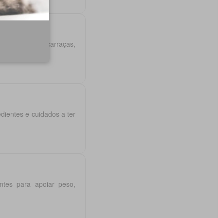
ntra pulgas e carraças,
ientes e cuidados a ter
entes para apoiar peso,