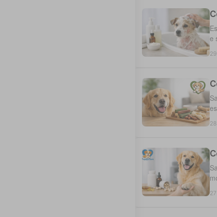
C
Es
e 
29
C
Sa
es
28
C
Sa
mo
27