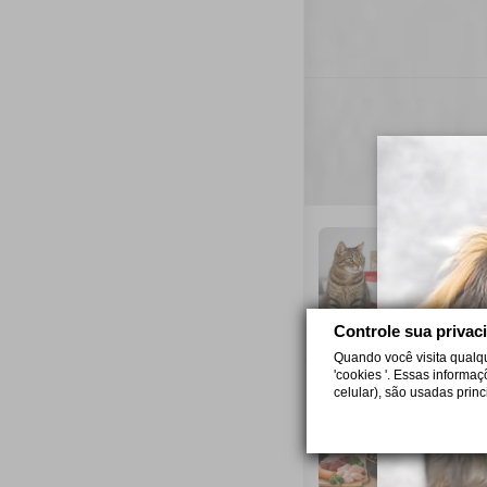
C
Sa
cr
6 
Controle sua privac
Quando você visita qualq
'cookies '. Essas informa
celular), são usadas prin
P
Sa
di
5 