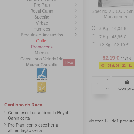
Pro Plan
Royal Canin
Specific VD CCD Stru
Specific
Management
Virbac
- 2 Kg - 16,08 €
Humidos
Produtos e Acessórios
- 7 Kg - 48,96 €
Outlet
- 12 Kg - 62,19 €
Promoçoes
Marcas
62,19 €
Consultório Veterinário
77,74 €
Novo
Marcar Consulta
25
d.
08
:
22
:
30
Compra
Cantinho do Ruca
Como escolher a fórmula Royal
Canin certa
Mostrar 1-1 de1 produto
Pro Plan: como escolher a
alimentação certa