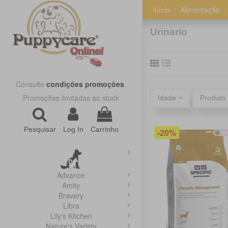
Início
Alimentação
Urinario
Consulte
condições promoções
.
Promoções limitadas ao stock
Idade
Produto
Pesquisar
Log In
Carrinho
-20%
Advance
Amity
Bravery
Libra
Lily's Kitchen
Nature's Variety