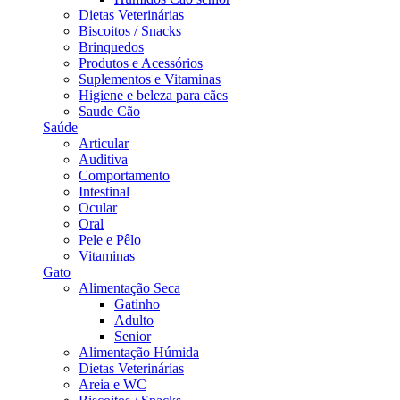
Dietas Veterinárias
Biscoitos / Snacks
Brinquedos
Produtos e Acessórios
Suplementos e Vitaminas
Higiene e beleza para cães
Saude Cão
Saúde
Articular
Auditiva
Comportamento
Intestinal
Ocular
Oral
Pele e Pêlo
Vitaminas
Gato
Alimentação Seca
Gatinho
Adulto
Senior
Alimentação Húmida
Dietas Veterinárias
Areia e WC