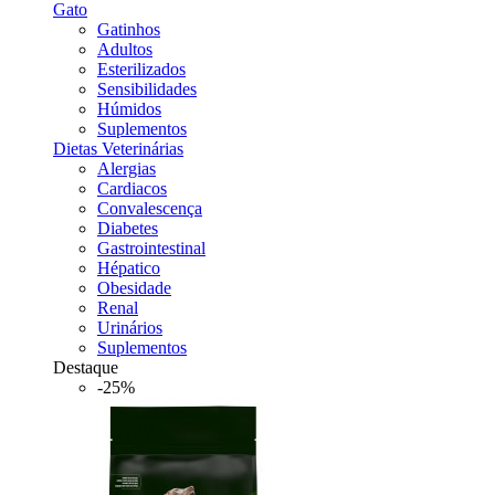
Gato
Gatinhos
Adultos
Esterilizados
Sensibilidades
Húmidos
Suplementos
Dietas Veterinárias
Alergias
Cardiacos
Convalescença
Diabetes
Gastrointestinal
Hépatico
Obesidade
Renal
Urinários
Suplementos
Destaque
-25%