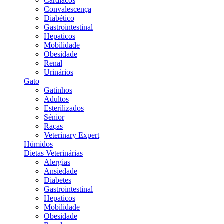
Cardiacos
Convalescença
Diabético
Gastrointestinal
Hepaticos
Mobilidade
Obesidade
Renal
Urinários
Gato
Gatinhos
Adultos
Esterilizados
Sénior
Raças
Veterinary Expert
Húmidos
Dietas Veterinárias
Alergias
Ansiedade
Diabetes
Gastrointestinal
Hepaticos
Mobilidade
Obesidade