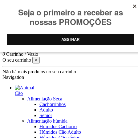
Consulte
condições promoções
.
Promoções limitadas ao stock
Pesquisar
Log In
0
Carrinho
/
Vazio
O seu carrinho
×
Não há mais produtos no seu carrinho
Navigation
Cão
Alimentação Seca
Cachorrinhos
Adulto
Senior
Alimentação húmida
Humidos Cachorro
Húmidos Cão Adulto
Húmidos Cão sénior