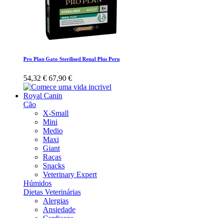
Pro Plan Gato Sterilised Renal Plus Peru
54,32 €
67,90 €
Royal Canin
Cão
X-Small
Mini
Medio
Maxi
Giant
Raças
Snacks
Veterinary Expert
Húmidos
Dietas Veterinárias
Alergias
Ansiedade