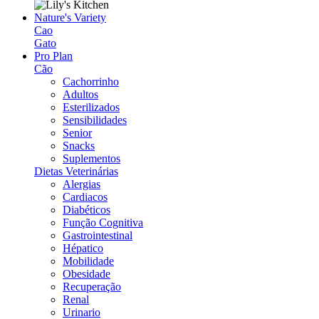
Nature's Variety
Cao
Gato
Pro Plan
Cão
Cachorrinho
Adultos
Esterilizados
Sensibilidades
Senior
Snacks
Suplementos
Dietas Veterinárias
Alergias
Cardiacos
Diabéticos
Função Cognitiva
Gastrointestinal
Hépatico
Mobilidade
Obesidade
Recuperação
Renal
Urinario