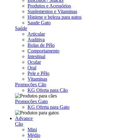
Biscoitos / Snacks
Produtos e Acessórios
Suplementos e Vitaminas
Higiene e beleza para gatos
Saude Gato
Saúde
Articular
Auditiva
Bolas de Pêlo
Comportamento
Intestinal
Ocular
Oral
Pele e Pêlo
Vitaminas
Promoções Cão
KG Oferta para Cão
Promoções Gato
KG Oferta para Gato
Advance
Cão
Mini
Médio