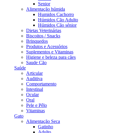
Senior
Alimentação húmida
Humidos Cachorro
Húmidos Cão Adulto
Húmidos Cão sénior
Dietas Veterinárias
Biscoitos / Snacks
Brinquedos
Produtos e Acessórios
Suplementos e Vitaminas
Higiene e beleza para cães
Saude Cão
Saúde
Articular
Auditiva
Comportamento
Intestinal
Ocular
Oral
Pele e Pêlo
Vitaminas
Gato
Alimentação Seca
Gatinho
Adulto