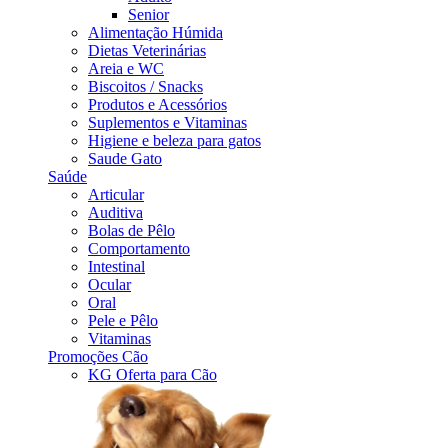
Senior
Alimentação Húmida
Dietas Veterinárias
Areia e WC
Biscoitos / Snacks
Produtos e Acessórios
Suplementos e Vitaminas
Higiene e beleza para gatos
Saude Gato
Saúde
Articular
Auditiva
Bolas de Pêlo
Comportamento
Intestinal
Ocular
Oral
Pele e Pêlo
Vitaminas
Promoções Cão
KG Oferta para Cão