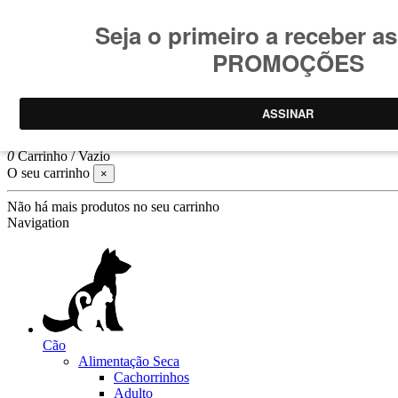
Consulte
condições promoções
.
Promoções limitadas ao stock
Pesquisar
Log In
0
Carrinho
/
Vazio
O seu carrinho
×
Não há mais produtos no seu carrinho
Navigation
Cão
Alimentação Seca
Cachorrinhos
Adulto