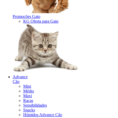
Promoções Gato
KG Oferta para Gato
Advance
Cão
Mini
Médio
Maxi
Raças
Sensibilidades
Snacks
Húmidos Advance Cão