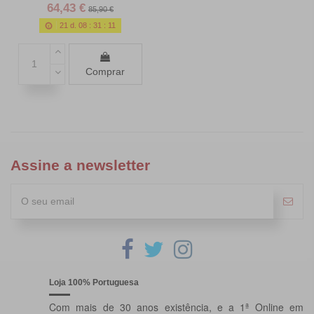
64,43 €
85,90 €
21
d.
08
:
31
:
09
Comprar
Assine a newsletter
Loja 100% Portuguesa
Com mais de 30 anos existência, e a 1ª Online em