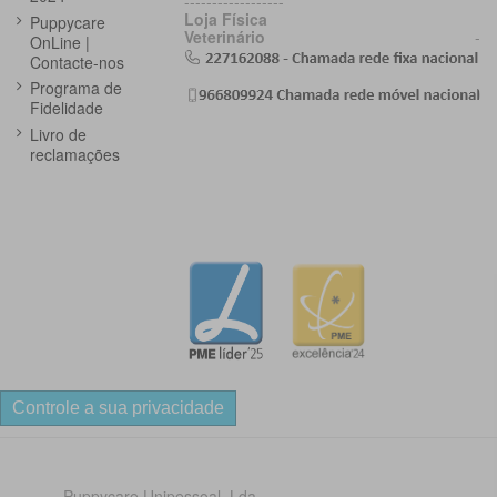
------------------
Loja Física
Puppycare
Veterinário
-
OnLine |
Contacte-nos
Programa de
Fidelidade
Livro de
reclamações
Controle a sua privacidade
Puppycare Unipessoal, Lda