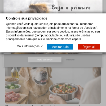
Controle sua privacidade
Quando você visita qualquer site, ele pode armazenar ou recuperar
informações em seu navegador, principalmente na forma de \ 'cookies '.
Escolher comida húmida para gatos sem erros
Essas informações, que podem ser sobre você, suas preferências ou seu
dispositivo da Internet (computador, tablet ou celular), são usadas
Saiba quando escolher comida húmida para gatos, como
principalmente para que o site funcione como você espera.
comparar ingredientes e cuidados a ter em dietas urinárias,
renais, digestivas ou de controlo de peso.
Mais informações
Aceitar tudo
Reject all
3 de agosto de 2026
Inscrever