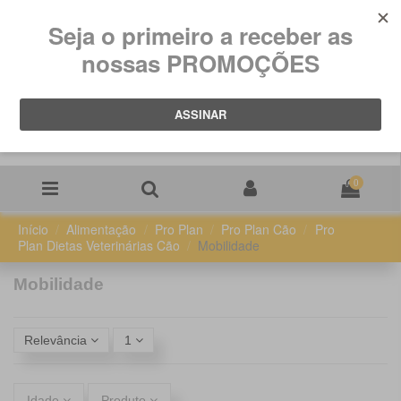
0
Início
Alimentação
Pro Plan
Pro Plan Cão
Pro
Plan Dietas Veterinárias Cão
Mobilidade
Mobilidade
Relevância
1
Idade
Produto