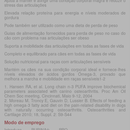
Ajuda a manter e atingir uma condição corporal magra e reduzir o
stress das articulações
Elevada relação proteína para energia e níveis moderados de
gordura
Pode também ser utilizado como uma dieta de perda de peso
Guias de alimentação fornecidos para perda de peso no caso do
cão com problema nas articulações ser obeso
Suporta a mobilidade das articulações em todas as fases de vida
Completo e equilibrado para cães em todas as fases de vida
Solução nutricional para raças com articulações sensíveis
Mantém os cães na sua condição corporal ideal e fornece-lhes
níveis elevados de ácidos gordos Ómega-3, provado que
melhora a marcha e mobilidade em raças sensíveis
1-2
1. Hansen RA, et al. Long chain n-3 PUFA improve biochemical
parameters associated with canino osteoarthritis. Proc Am Oil
Chem Soc meeting, Cincinnati, Maio 9-12, 2004
2. Moreau M, Troncy E, Gauvin D, Lussier B. Effects of feeding a
high omega-3 fatty acid diet on the pain-related disability in dogs
with naturally occurring osteoarthritis. Osteoarthrities and
Cartilage 2010; 18, Suppl. 2: S9-S44
Modo de emprego
Introduza PURINA
®
PRO