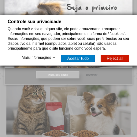
Controle sua privacidade
Quando você visita qualquer site, ele pode armazenar ou recuperar
informações em seu navegador, principalmente na forma de \ 'cookies '.
Essas informações, que podem ser sobre você, suas preferências ou seu
Comida veterinária versus ração regular
dispositivo da Internet (computador, tablet ou celular), são usadas
principalmente para que o site funcione como você espera.
Comida veterinária versus ração regular: perceba quando uma
dieta clínica é necessária e como escolher a alimentação
Mais informações
Aceitar tudo
Reject all
segura para cão ou gato em casa.
8 de agosto de 2026
Inscrever