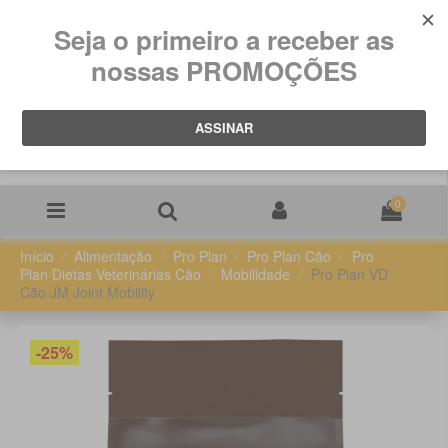
0
Início
Alimentação
Pro Plan
Pro Plan Cão
Pro
Plan Dietas Veterinárias Cão
Mobilidade
Pro Plan VD
Cão JM Joint Mobility
-25%