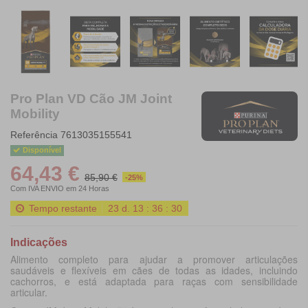
Pro Plan VD Cão JM Joint
Mobility
Referência
7613035155541
Disponível
64,43 €
85,90 €
-25%
Com IVA
ENVIO em 24 Horas
Tempo restante
23
d.
13
:
36
:
29
Indicações
Alimento completo para ajudar a promover articulações
saudáveis e flexíveis em cães de todas as idades, incluindo
cachorros, e está adaptada para raças com sensibilidade
articular.