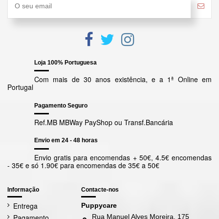
25
85
140
235
Adulto
320 g
400 g
470 g
g
g
g
g
O seu cão vai precisar de tempo para se habituar ao novo
alimento. Para evitar problemas de digestão, deve aumentar,
gradualmente, a quantidade do novo alimento misturado com o
alimento habitual.
Loja 100% Portuguesa
As quantidades referidas são apenas orientadoras e devem ser
adaptadas às necessidades nutricionais específicas do seu cão.
Com mais de 30 anos existência, e a 1ª Online em
Devem ser tidos em consideração factores como a idade, níveis
Portugal
de actividade e diferenças ambientais.
Se o seu cão tiver com excesso de peso, deve reduzir a porção
Pagamento Seguro
diária. Consulte regularmente o seu veterinário e siga as suas
indicações
Ref.MB MBWay PayShop ou Transf.Bancária
Deve ter ao dispor do seu cão água fresca e limpa diariamente.
Envio em 24 - 48 horas
Envio gratis para encomendas + 50€, 4.5€ encomendas
- 35€ e só 1.90€ para encomendas de 35€ a 50€
Informação
Contacte-nos
Entrega
Puppycare
Pagamento
Rua Manuel Alves Moreira, 175