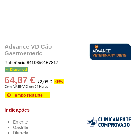
Advance VD Cão
Gastroenteric
Referência
8410650167817
Disponível
64,87 €
72,08 €
-10%
Com IVA
ENVIO em 24 Horas
Tempo restante
Indicações
Enterite
Gastrite
Diarreia