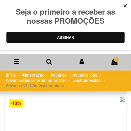
0
Início
Alimentação
Advance
Advance Cão
Advance Dietas Veterinárias Cão
Gastrointestinal
Advance VD Cão Gastroenteric
-10%