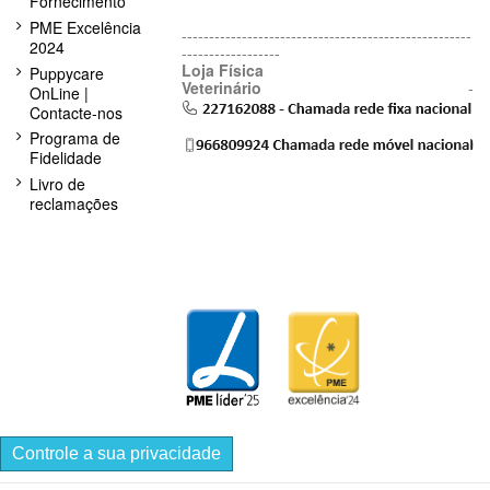
Fornecimento
PME Excelência
-----------------------------------------------------
2024
------------------
Loja Física
Puppycare
Veterinário
-
OnLine |
Contacte-nos
Programa de
Fidelidade
Livro de
reclamações
Controle a sua privacidade