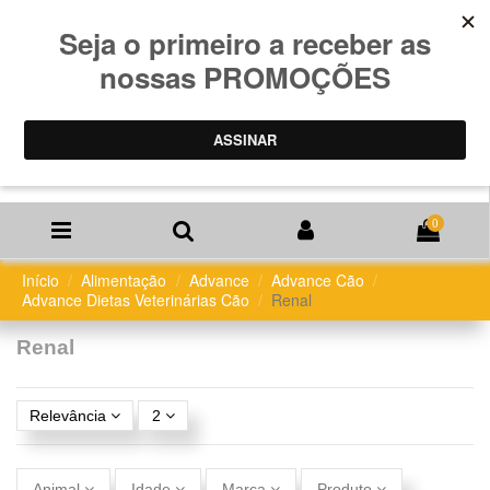
0
Início
Alimentação
Advance
Advance Cão
Advance Dietas Veterinárias Cão
Renal
Renal
Relevância
2
Animal
Idade
Marca
Produto