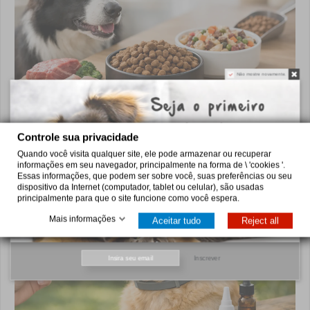
Não mostre novamente.
Pro Plan: como escolher a alimentação certa
Saiba como escolher Pro Plan para cães e gatos conforme
idade, porte e necessidades como digestão, pele, peso ou
Controle sua privacidade
saúde urinária, com critério em casa.
Quando você visita qualquer site, ele pode armazenar ou recuperar
5 de agosto de 2026
informações em seu navegador, principalmente na forma de \ 'cookies '.
Essas informações, que podem ser sobre você, suas preferências ou seu
dispositivo da Internet (computador, tablet ou celular), são usadas
principalmente para que o site funcione como você espera.
Mais informações
Aceitar tudo
Reject all
Inscrever