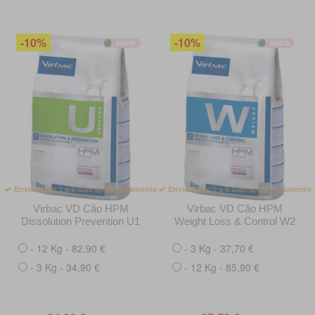
-10%
-10%
Envio entre 1 a 5 dias após pagamento
Envio entre 1 a 5 dias após pagamento
Virbac VD Cão HPM
Virbac VD Cão HPM
Dissolution Prevention U1
Weight Loss & Control W2
- 12 Kg - 82,90 €
- 3 Kg - 37,70 €
- 3 Kg - 34,90 €
- 12 Kg - 85,90 €