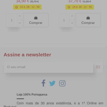
34,90 €
37,70 €
38,78 €
41,89 €
24
d.
08
:
12
:
38
24
d.
08
:
12
:
38
Comprar
Comprar
Assine a newsletter
Loja 100% Portuguesa
Com mais de 30 anos existência, e a 1ª Online em
Portugal