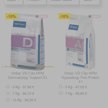
-10%
-10%
Envio entre 1 a 5 dias após pagamento
Virbac VD Cão HPM
Virbac VD Cão HPM
Dermatology Support D1
Hypoalergy Fish Protein
A2
- 3 Kg - 37,90 €
- 3 Kg - 47,02 €
- 7 Kg - 66,10 €
- 7 Kg - 69,80 €
- 12 Kg - 92,50 €