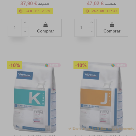
37,90 €
47,02 €
42,11 €
52,25 €
24
d.
08
:
12
:
38
24
d.
08
:
12
:
38
Comprar
Comprar
-10%
-10%
Envio entre 1 a 5 dias após pagamento