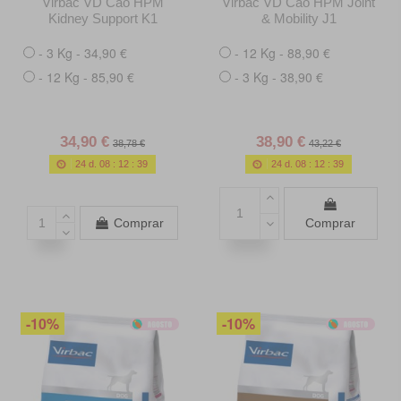
Virbac VD Cão HPM
Virbac VD Cão HPM Joint
Kidney Support K1
& Mobility J1
- 3 Kg - 34,90 €
- 12 Kg - 88,90 €
- 12 Kg - 85,90 €
- 3 Kg - 38,90 €
34,90 €
38,90 €
38,78 €
43,22 €
24
d.
08
:
12
:
38
24
d.
08
:
12
:
38
Comprar
Comprar
-10%
-10%