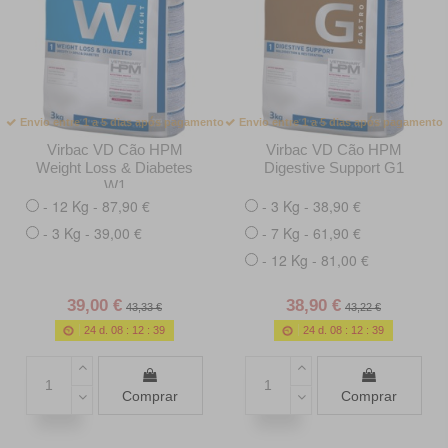
Envio entre 1 a 5 dias após pagamento
Envio entre 1 a 5 dias após pagamento
Virbac VD Cão HPM
Virbac VD Cão HPM
Weight Loss & Diabetes
Digestive Support G1
W1
- 12 Kg - 87,90 €
- 3 Kg - 38,90 €
- 3 Kg - 39,00 €
- 7 Kg - 61,90 €
- 12 Kg - 81,00 €
39,00 €
38,90 €
43,33 €
43,22 €
24
d.
08
:
12
:
38
24
d.
08
:
12
:
38
Comprar
Comprar