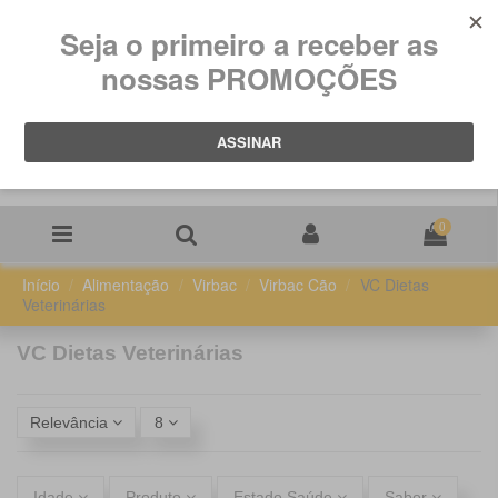
0
Início
Alimentação
Virbac
Virbac Cão
VC Dietas
Veterinárias
VC Dietas Veterinárias
Relevância
8
Idade
Produto
Estado Saúde
Sabor