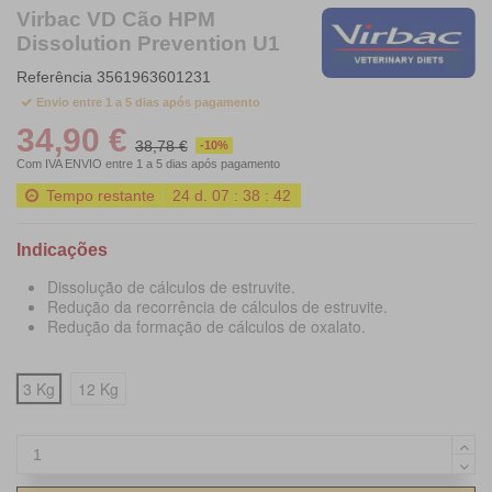
Virbac VD Cão HPM
Dissolution Prevention U1
Referência
3561963601231
Envio entre 1 a 5 dias após pagamento
34,90 €
38,78 €
-10%
Com IVA
ENVIO entre 1 a 5 dias após pagamento
Tempo restante
24
d.
07
:
38
:
40
Indicações
Dissolução de cálculos de estruvite.
Redução da recorrência de cálculos de estruvite.
Redução da formação de cálculos de oxalato.
3 Kg
12 Kg