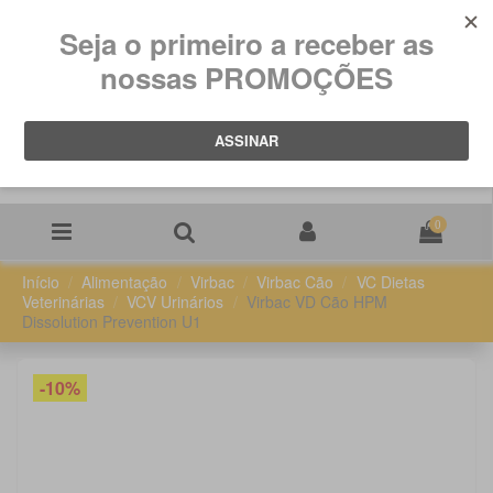
0
Início
Alimentação
Virbac
Virbac Cão
VC Dietas
Veterinárias
VCV Urinários
Virbac VD Cão HPM
Dissolution Prevention U1
-10%