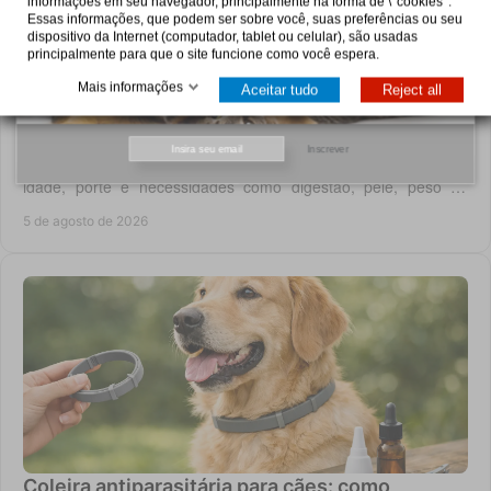
informações em seu navegador, principalmente na forma de \ 'cookies '.
Essas informações, que podem ser sobre você, suas preferências ou seu
dispositivo da Internet (computador, tablet ou celular), são usadas
principalmente para que o site funcione como você espera.
Mais informações
Aceitar tudo
Reject all
Pro Plan: como escolher a alimentação certa
Inscrever
Saiba como escolher Pro Plan para cães e gatos conforme
idade, porte e necessidades como digestão, pele, peso ou
saúde urinária, com critério em casa.
5 de agosto de 2026
Coleira antiparasitária para cães: como