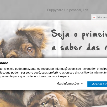
Puppycare Unipessoal, Lda
Não mos
omo escolher a fórmula Royal Canin certa
iba escolher Royal Canin para cão ou gato por idade, porte e ne
itérios práticos para uma alimentação diária adequada e segura.
de agosto de 2026
idade
ro Plan: como escolher a alimentação certa
uer site, ele pode armazenar ou recuperar informações em seu navegador, principa
ções, que podem ser sobre você, suas preferências ou seu dispositivo da Internet (c
iba como escolher Pro Plan para cães e gatos conforme idade, po
cipalmente para que o site funcione como você espera.
gestão, pele, peso ou saúde urinária, com critério em casa.
Mais informações
Aceitar tu
de agosto de 2026
oleira antiparasitária para cães: como escolher