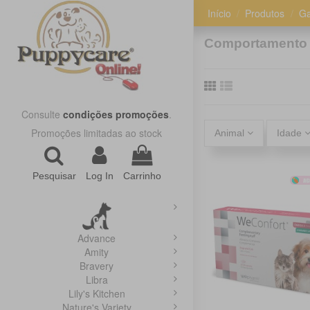
Início
Produtos
Ga
Comportamento
Consulte
condições promoções
.
Promoções limitadas ao stock
Animal
Idade
Pesquisar
Log In
Carrinho
Advance
Amity
Bravery
Libra
Lily's Kitchen
Nature's Variety