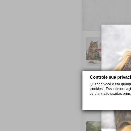
C
Sa
cr
6 
Controle sua privac
P
Quando você visita qualq
'cookies '. Essas informa
Sa
celular), são usadas prin
di
5 
C