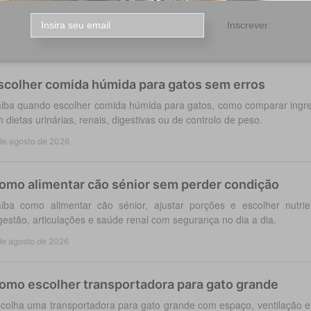
colha a coleira antiparasitária cães certa: compare proteção co
ração, segurança e cuidados para cada rotina diária do cão.
Inscrever
de agosto de 2026
scolher comida húmida para gatos sem erros
iba quando escolher comida húmida para gatos, como comparar ingred
 dietas urinárias, renais, digestivas ou de controlo de peso.
de agosto de 2026
omo alimentar cão sénior sem perder condição
iba como alimentar cão sénior, ajustar porções e escolher nutri
gestão, articulações e saúde renal com segurança no dia a dia.
de agosto de 2026
omo escolher transportadora para gato grande
colha uma transportadora para gato grande com espaço, ventilação e