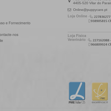
4405-520 Vilar do Parai
Online@puppycare.pt
Loja Online
-
uso e Fornecimento
-----------------------------------
ontacte-nos
Loja Física
Veterinário
-
de