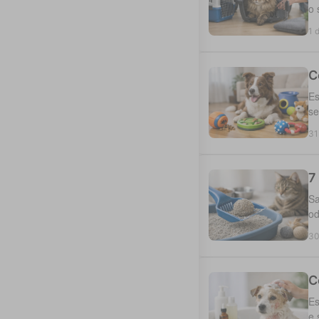
o 
1 
C
Es
se
31
7
Sa
od
30
C
Es
e 