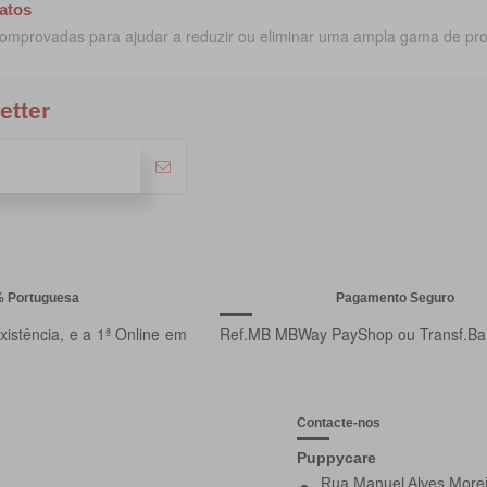
atos
comprovadas para ajudar a reduzir ou eliminar uma ampla gama de p
etter
% Portuguesa
Pagamento Seguro
istência, e a 1ª Online em
Ref.MB MBWay PayShop ou Transf.Ba
Contacte-nos
Puppycare
Rua Manuel Alves Morei