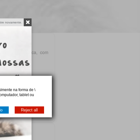
tre novamente.
cessidade clínica, com
lmente na forma de \
omputador, tablet ou
rte e necessidades como
do
Reject all