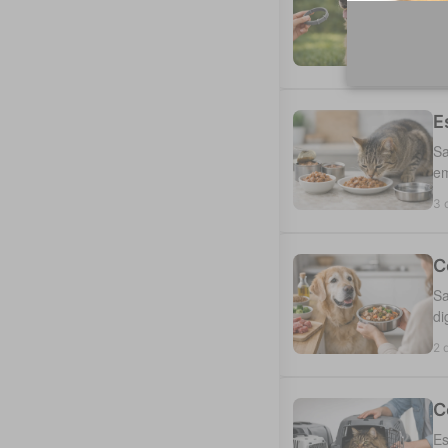
Es
du
4 
E
Sa
em
3 
C
Sa
di
2 
C
Es