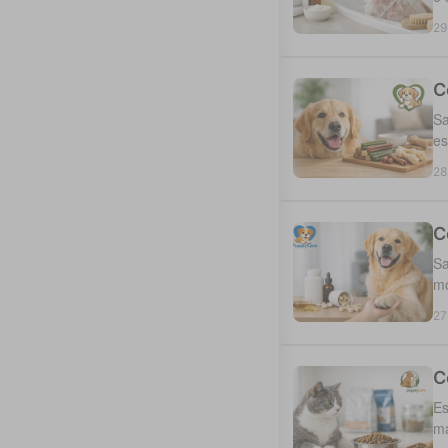
29
C
Sa
es
28
C
Sa
mo
27
C
Es
ma