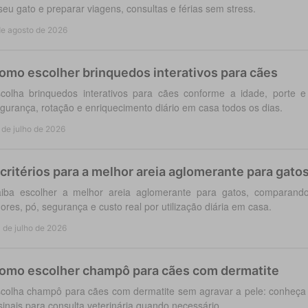
seu gato e preparar viagens, consultas e férias sem stress.
de agosto de 2026
omo escolher brinquedos interativos para cães
colha brinquedos interativos para cães conforme a idade, porte 
gurança, rotação e enriquecimento diário em casa todos os dias.
 de julho de 2026
 critérios para a melhor areia aglomerante para gato
iba escolher a melhor areia aglomerante para gatos, comparando
ores, pó, segurança e custo real por utilização diária em casa.
 de julho de 2026
omo escolher champô para cães com dermatite
colha champô para cães com dermatite sem agravar a pele: conheça a
sinais para consulta veterinária quando necessário.