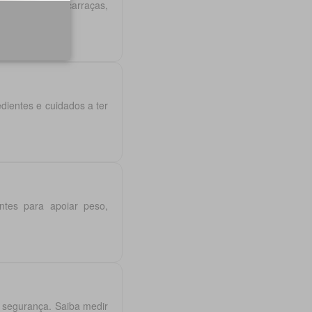
ntra pulgas e carraças,
ientes e cuidados a ter
entes para apoiar peso,
 segurança. Saiba medir