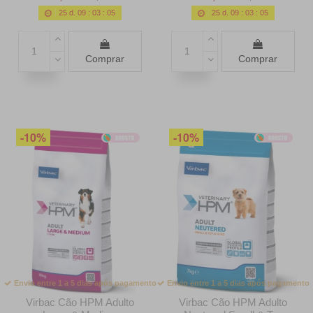
25
d.
09
:
03
:
04
25
d.
09
:
03
:
04
Comprar
Comprar
-10%
-10%
Envio entre 1 a 5 dias após pagamento
Envio entre 1 a 5 dias após pagamento
Virbac Cão HPM Adulto
Virbac Cão HPM Adulto