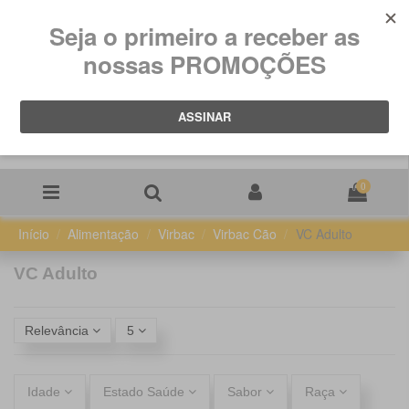
0
Início
Alimentação
Virbac
Virbac Cão
VC Adulto
VC Adulto
Relevância
5
Idade
Estado Saúde
Sabor
Raça