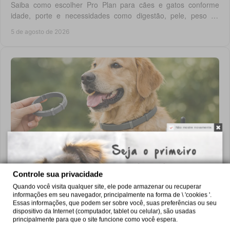
Saiba como escolher Pro Plan para cães e gatos conforme
idade, porte e necessidades como digestão, pele, peso ou
saúde urinária, com critério em casa.
5 de agosto de 2026
Não mostre novamente.
Coleira antiparasitária para cães: como
escolher
Controle sua privacidade
Escolha a coleira antiparasitária cães certa: compare proteção
Quando você visita qualquer site, ele pode armazenar ou recuperar
contra pulgas e carraças, duração, segurança e cuidados para
informações em seu navegador, principalmente na forma de \ 'cookies '.
cada rotina diária do cão.
Essas informações, que podem ser sobre você, suas preferências ou seu
4 de agosto de 2026
dispositivo da Internet (computador, tablet ou celular), são usadas
principalmente para que o site funcione como você espera.