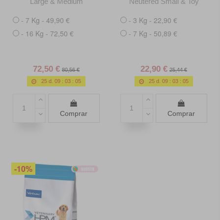
Large & Medium
Neutered Small & Toy
- 7 Kg - 49,90 €
- 3 Kg - 22,90 €
- 16 Kg - 72,50 €
- 7 Kg - 50,89 €
72,50 €
22,90 €
80,56 €
25,44 €
25
d.
09
:
03
:
04
25
d.
09
:
03
:
04
Comprar
Comprar
-10%