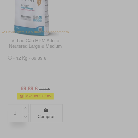
Envio entre 1 a 5 dias após pagamento
Virbac Cão HPM Adulto
Neutered Large & Medium
- 12 Kg - 69,89 €
69,89 €
77,66 €
25
d.
09
:
03
:
04
Comprar