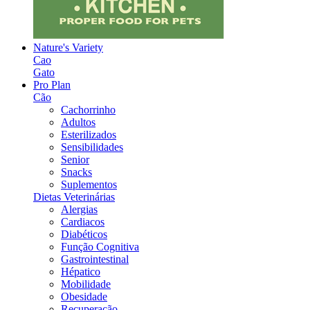
Nature's Variety
Cao
Gato
Pro Plan
Cão
Cachorrinho
Adultos
Esterilizados
Sensibilidades
Senior
Snacks
Suplementos
Dietas Veterinárias
Alergias
Cardiacos
Diabéticos
Função Cognitiva
Gastrointestinal
Hépatico
Mobilidade
Obesidade
Recuperação