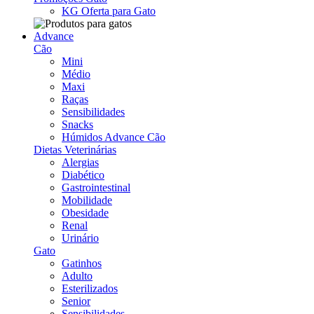
KG Oferta para Gato
Advance
Cão
Mini
Médio
Maxi
Raças
Sensibilidades
Snacks
Húmidos Advance Cão
Dietas Veterinárias
Alergias
Diabético
Gastrointestinal
Mobilidade
Obesidade
Renal
Urinário
Gato
Gatinhos
Adulto
Esterilizados
Senior
Sensibilidades