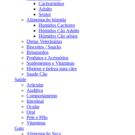
Cachorrinhos
Adulto
Senior
Alimentação húmida
Humidos Cachorro
Húmidos Cão Adulto
Húmidos Cão sénior
Dietas Veterinárias
Biscoitos / Snacks
Brinquedos
Produtos e Acessórios
Suplementos e Vitaminas
Higiene e beleza para cães
Saude Cão
Saúde
Articular
Auditiva
Comportamento
Intestinal
Ocular
Oral
Pele e Pêlo
Vitaminas
Gato
Alimentação Seca