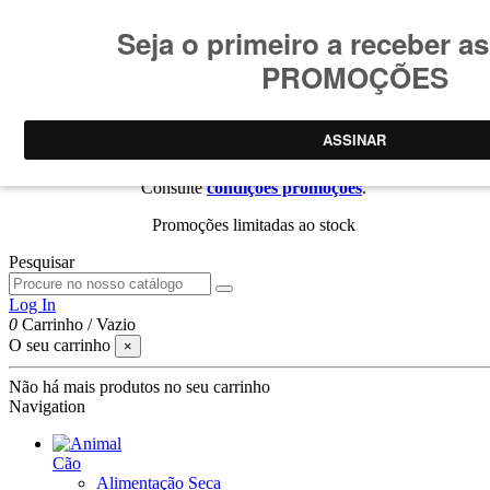
Consulte
condições promoções
.
Promoções limitadas ao stock
Pesquisar
Log In
0
Carrinho
/
Vazio
O seu carrinho
×
Não há mais produtos no seu carrinho
Navigation
Cão
Alimentação Seca