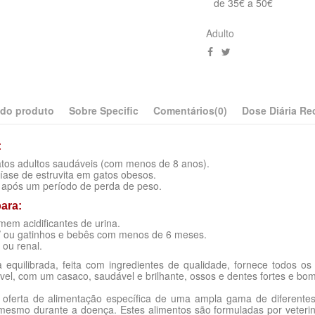
de 35€ a 50€
Adulto
 do produto
Sobre Specific
Comentários
(0)
Dose Diária R
:
atos adultos saudáveis ​​(com menos de 8 anos).
tíase de estruvita em gatos obesos.
 após um período de perda de peso.
ara:
em acidificantes de urina.
 / ou gatinhos e bebês com menos de 6 meses.
 ou renal.
 equilibrada, feita com ingredientes de qualidade, fornece todos os 
ável, com um casaco, saudável e brilhante, ossos e dentes fortes e bo
 oferta de alimentação específica de uma ampla gama de diferent
 mesmo durante a doença. Estes alimentos são formuladas por veterin