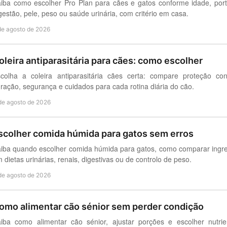
iba como escolher Pro Plan para cães e gatos conforme idade, po
gestão, pele, peso ou saúde urinária, com critério em casa.
de agosto de 2026
oleira antiparasitária para cães: como escolher
colha a coleira antiparasitária cães certa: compare proteção co
ração, segurança e cuidados para cada rotina diária do cão.
de agosto de 2026
scolher comida húmida para gatos sem erros
iba quando escolher comida húmida para gatos, como comparar ingred
 dietas urinárias, renais, digestivas ou de controlo de peso.
de agosto de 2026
omo alimentar cão sénior sem perder condição
iba como alimentar cão sénior, ajustar porções e escolher nutri