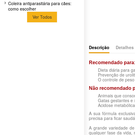
Coleira antiparasitária para cães:
como escolher
Ver Todos
Descrição
Detalhes
Recomendado para
Dieta diária para g
Prevenção de uroli
O controle de peso
Não recomendado p
Animais que consom
Gatas gestantes e
Acidose metabólica
A sua fórmula exclusiva
precisa para ficar saud
A grande variedade de
qualquer fase da vida,