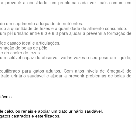
a prevenir a obesidade, um problema cada vez mais comum em
tindo um suprimento adequado de nutrientes.
zindo a quantidade de fezes e a quantidade de alimento consumido.
 um pH urinário entre 6,0 e 6,3 para ajudar a prevenir a formação de
de casaco ideal e articulações.
formação de bolas de pêlo.
e do cheiro de fezes.
lium solúvel capaz de absorver várias vezes o seu peso em líquido,
quilibrado para gatos adultos. Com altos níveis de ômega-3 de
trato urinário saudável e ajudar a prevenir problemas de bolas de
dáveis.
 cálculos renais e apoiar um trato urinário saudável.
tos castrados e esterilizados.
Conteúdos por MJ