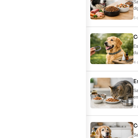
Sa
di
5 
C
Es
du
4 
E
Sa
em
3 
C
Sa