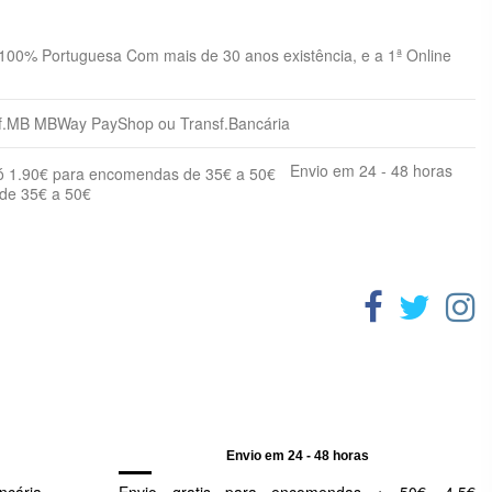
-
 100% Portuguesa Com mais de 30 anos existência, e a 1ª Online
-
Normal
Excesso de peso
21,5
o
.MB MBWay PayShop ou Transf.Bancária
15
6,3
25
27,2
Envio em 24 - 48 horas
 de 35€ a 50€
35
3.4
45
0,49
50
0,42
55
0,04
60
0,22
70
0,36
75
0,11
80
0,12
Envio em 24 - 48 horas
85
1: 3
ncária
Envio gratis para encomendas + 50€, 4.5€