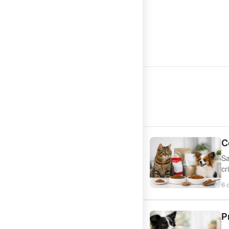
C
Sa
cr
6 
P