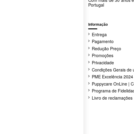
Portugal
12
Água g
O seu gato vai precis
Ingredientes
novo alimento misturado
Informação
Farinha de peixe, prote
As quantidades referi
Entrega
vitaminas e oligoelemen
consideração factores c
beterraba, taurina, Yucc
Pagamento
Se o seu gato tiver com
Redução Preço
Deve ter ao dispor do s
Promoções
Privacidade
Condições Gerais de 
PME Excelência 2024
Puppycare OnLine | C
Programa de Fidelida
Livro de reclamações