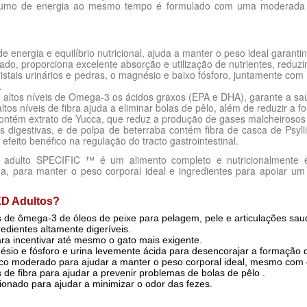
sumo de energia ao mesmo tempo é formulado com uma moderada 
e energia e equilíbrio nutricional, ajuda a manter o peso ideal garan
vado, proporciona excelente absorção e utilização de nutrientes, redu
istais urinários e pedras, o magnésio e baixo fósforo, juntamente com
.
, altos níveis de Omega-3 os ácidos graxos (EPA e DHA), garante a saú
 altos níveis de fibra ajuda a eliminar bolas de pêlo, além de reduzir a 
contém extrato de Yucca, que reduz a produção de gases malcheirosos 
s digestivas, e de polpa de beterraba contém fibra de casca de Psyl
efeito benéfico na regulação do tracto gastrointestinal.
 adulto SPECIFIC ™ é um alimento completo e nutricionalmente e
a, para manter o peso corporal ideal e ingredientes para apoiar um 
XD Adultos?
s de ômega-3 de óleos de peixe para pelagem, pele e articulações sau
edientes altamente digeríveis.
ara incentivar até mesmo o gato mais exigente.
ésio e fósforo e urina levemente ácida para desencorajar a formação de
co moderado para ajudar a manter o peso corporal ideal, mesmo com ga
de fibra para ajudar a prevenir problemas de bolas de pêlo .
onado para ajudar a minimizar o odor das fezes.
s as idades, raças ou estilo de vida
ecomendada (g/dia):
Conteúdo por 100 g
Adulto