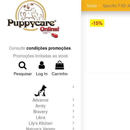
Início
Specific FXD A
-15%
Consulte
condições promoções
.
Promoções limitadas ao stock
Pesquisar
Log In
Carrinho
Advance
Amity
Bravery
Libra
Lily's Kitchen
Nature's Variety