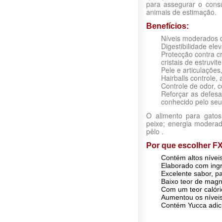
para assegurar o con
animais de estimação.
Benefícios:
Níveis moderados d
Digestibilidade ele
Protecção contra cr
cristais de estruvite
Pele e articulações
Hairballs controle,
Controle de odor, 
Reforçar as defesa
conhecido pelo seu 
O alimento para gatos
peixe; energia moderad
pêlo .
Por que escolher F
Contém altos nívei
Elaborado com ingr
Excelente sabor, p
Baixo teor de magn
Com um teor calóri
Aumentou os níveis 
Contém Yucca adici
SPECIFIC™ para toda
Dosagem diária r
Nutriente
Idade
Sem Comentários