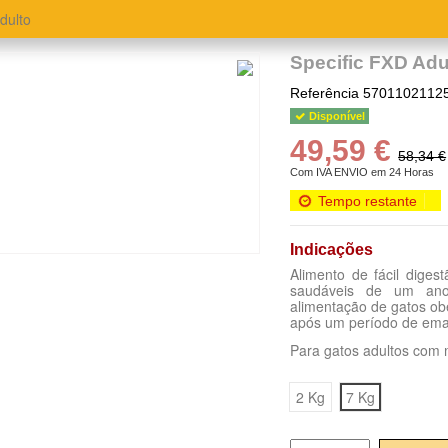
dulto
Specific FXD Adu
Referência
5701102112
Disponível
49,59 €
58,34 €
Com IVA
ENVIO em 24 Horas
Tempo restante
Indicações
Alimento de fácil digest
saudáveis ​​de um a
alimentação de gatos obe
após um período de ema
Para gatos adultos com
2 Kg
7 Kg