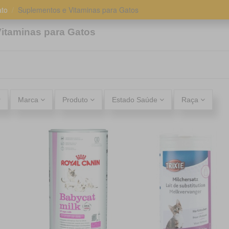
to
Suplementos e Vitaminas para Gatos
itaminas para Gatos
Marca
Produto
Estado Saúde
Raça