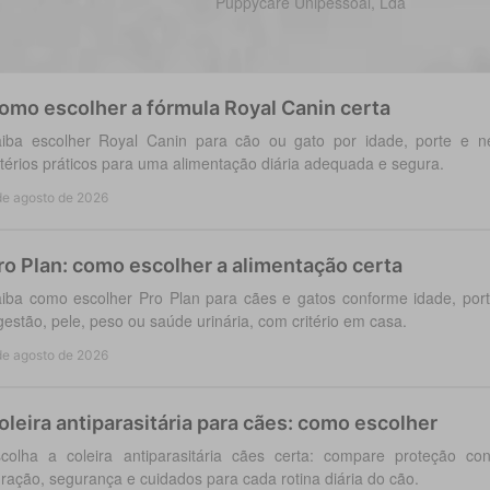
Puppycare Unipessoal, Lda
omo escolher a fórmula Royal Canin certa
iba escolher Royal Canin para cão ou gato por idade, porte e ne
itérios práticos para uma alimentação diária adequada e segura.
de agosto de 2026
ro Plan: como escolher a alimentação certa
iba como escolher Pro Plan para cães e gatos conforme idade, po
gestão, pele, peso ou saúde urinária, com critério em casa.
de agosto de 2026
oleira antiparasitária para cães: como escolher
colha a coleira antiparasitária cães certa: compare proteção co
ração, segurança e cuidados para cada rotina diária do cão.