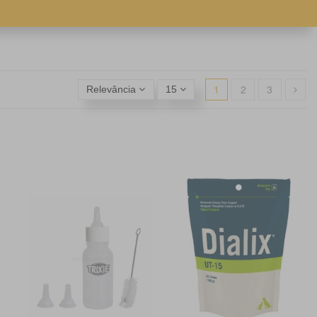
1
2
3
Relevância
15