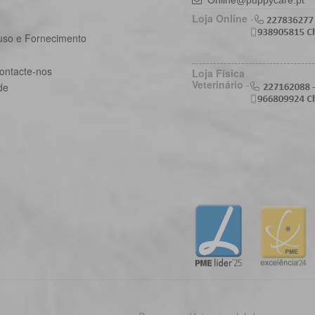
Online@puppycare.pt
Loja Online
-
uso e Fornecimento
-----------------------------------
ontacte-nos
Loja Física
Veterinário
-
de