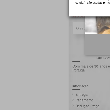
celular), são usadas prin
Assine a newsl
Loja 100
Com mais de 30 anos ex
Portugal
Informação
Entrega
Pagamento
Redução Preço