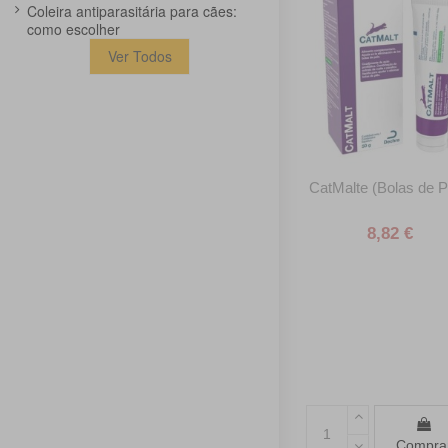
Coleira antiparasitária para cães:
como escolher
Ver Todos
CatMalte (Bolas de P
8,82 €
Compra