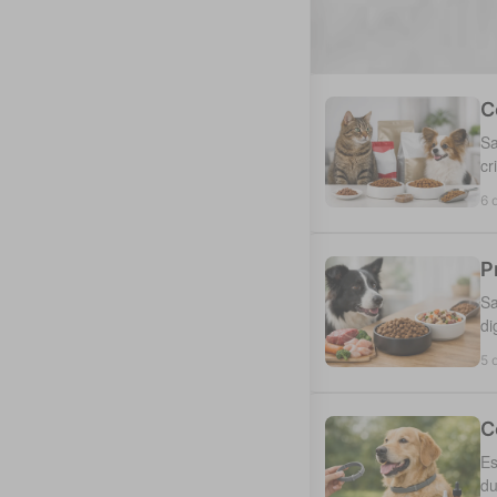
C
Sa
cr
6 
P
Sa
di
5 
C
Es
du