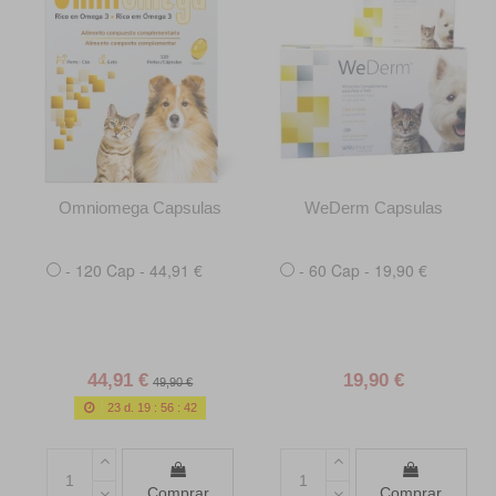
Omniomega Capsulas
WeDerm Capsulas
- 120 Cap - 44,91 €
- 60 Cap - 19,90 €
44,91 €
19,90 €
49,90 €
23
d.
19
:
56
:
40
Comprar
Comprar