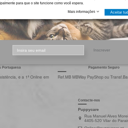
cipalmente para que o site funcione como você espera.
Mais informações
Aceitar tu
etter
Inscrever
% Portuguesa
Pagamento Seguro
istência, e a 1ª Online em
Ref.MB MBWay PayShop ou Transf.Ba
Contacte-nos
Puppycare
Rua Manuel Alves Morei
4405-520 Vilar do Parai