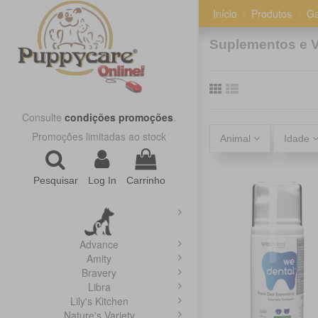
Início
Produtos
Ga
Suplementos e V
Consulte
condições promoções
.
Promoções limitadas ao stock
Animal
Idade
Pesquisar
Log In
Carrinho
Advance
Amity
Bravery
Libra
Lily's Kitchen
Nature's Variety