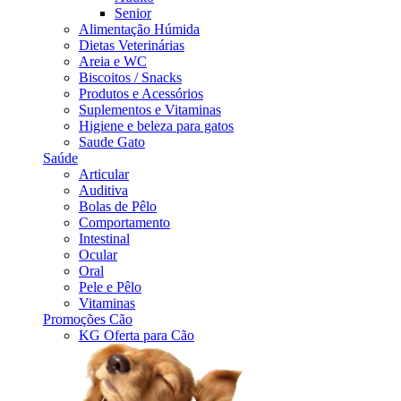
Senior
Alimentação Húmida
Dietas Veterinárias
Areia e WC
Biscoitos / Snacks
Produtos e Acessórios
Suplementos e Vitaminas
Higiene e beleza para gatos
Saude Gato
Saúde
Articular
Auditiva
Bolas de Pêlo
Comportamento
Intestinal
Ocular
Oral
Pele e Pêlo
Vitaminas
Promoções Cão
KG Oferta para Cão