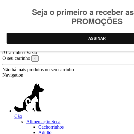
Consulte
condições promoções
.
Promoções limitadas ao stock
Pesquisar
Log In
0
Carrinho
/
Vazio
O seu carrinho
×
Não há mais produtos no seu carrinho
Navigation
Cão
Alimentação Seca
Cachorrinhos
Adulto