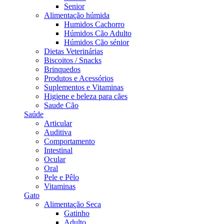
Senior
Alimentação húmida
Humidos Cachorro
Húmidos Cão Adulto
Húmidos Cão sénior
Dietas Veterinárias
Biscoitos / Snacks
Brinquedos
Produtos e Acessórios
Suplementos e Vitaminas
Higiene e beleza para cães
Saude Cão
Saúde
Articular
Auditiva
Comportamento
Intestinal
Ocular
Oral
Pele e Pêlo
Vitaminas
Gato
Alimentação Seca
Gatinho
Adulto