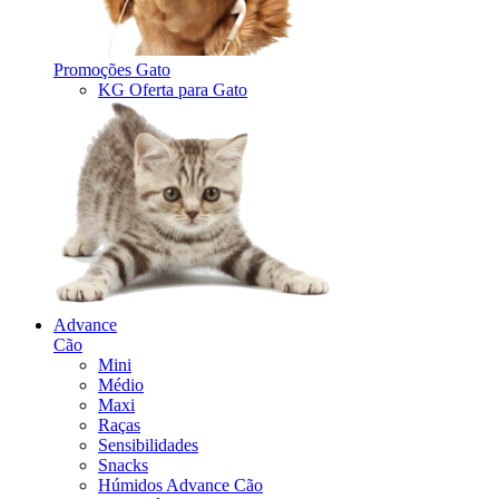
Promoções Gato
KG Oferta para Gato
Advance
Cão
Mini
Médio
Maxi
Raças
Sensibilidades
Snacks
Húmidos Advance Cão