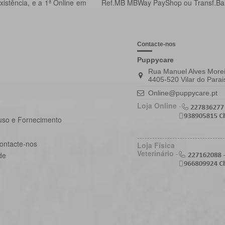
istência, e a 1ª Online em
Ref.MB MBWay PayShop ou Transf.Ba
Contacte-nos
Puppycare
Rua Manuel Alves Morei
4405-520 Vilar do Parai
Online@puppycare.pt
Loja Online
-
uso e Fornecimento
-----------------------------------
ontacte-nos
Loja Física
Veterinário
-
de