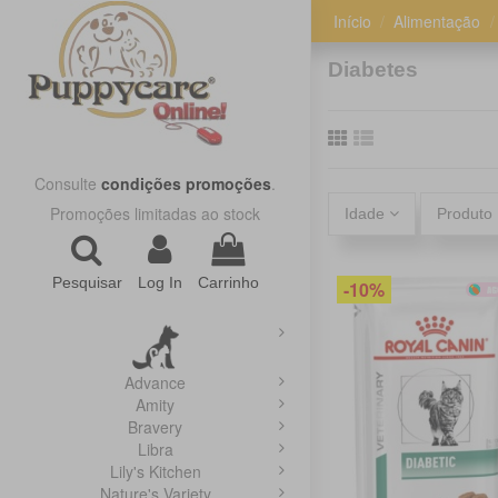
Início
Alimentação
Diabetes
Consulte
condições promoções
.
Promoções limitadas ao stock
Idade
Produto
Pesquisar
Log In
Carrinho
-10%
Advance
Amity
Bravery
Libra
Lily's Kitchen
Nature's Variety