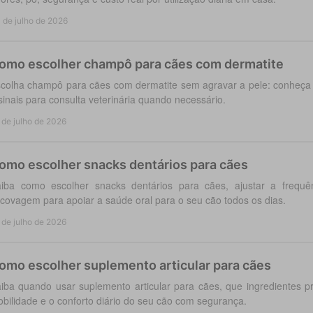
 de julho de 2026
omo escolher champô para cães com dermatite
colha champô para cães com dermatite sem agravar a pele: conheça a
sinais para consulta veterinária quando necessário.
 de julho de 2026
omo escolher snacks dentários para cães
iba como escolher snacks dentários para cães, ajustar a frequ
covagem para apoiar a saúde oral para o seu cão todos os dias.
 de julho de 2026
omo escolher suplemento articular para cães
iba quando usar suplemento articular para cães, que ingredientes p
bilidade e o conforto diário do seu cão com segurança.