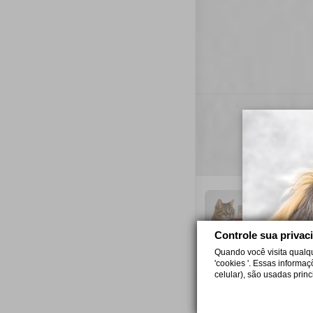
C
Sa
cr
Controle sua privac
Quando você visita qualq
6 
'cookies '. Essas informa
celular), são usadas prin
P