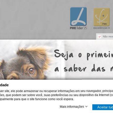
Não mos
Puppycare Unipessoal, Lda
omo escolher a fórmula Royal Canin certa
iba escolher Royal Canin para cão ou gato por idade, porte e ne
itérios práticos para uma alimentação diária adequada e segura.
idade
uer site, ele pode armazenar ou recuperar informações em seu navegador, principa
de agosto de 2026
ções, que podem ser sobre você, suas preferências ou seu dispositivo da Internet (c
cipalmente para que o site funcione como você espera.
Mais informações
Aceitar tu
ro Plan: como escolher a alimentação certa