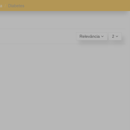
ia
Diabetes
Relevância
2