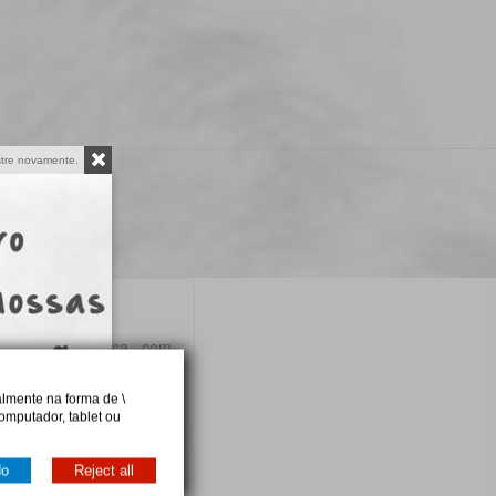
tre novamente.
cessidade clínica, com
lmente na forma de \
omputador, tablet ou
do
Reject all