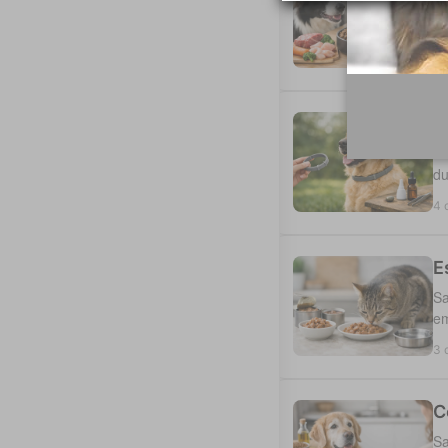
Sa
di
5 
C
Es
du
4 
E
Sa
em
3 
C
Sa