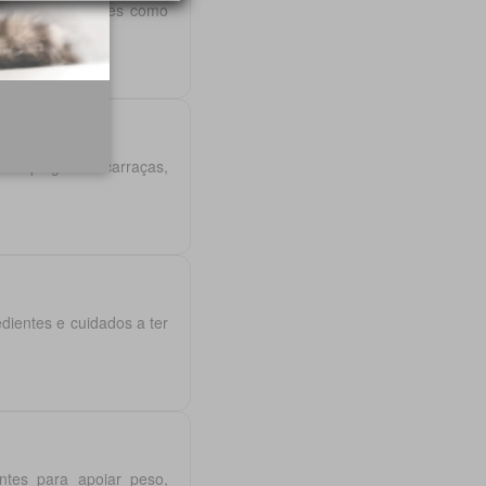
rte e necessidades como
ntra pulgas e carraças,
ientes e cuidados a ter
entes para apoiar peso,