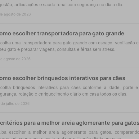
gestão, articulações e saúde renal com segurança no dia a dia.
de agosto de 2026
omo escolher transportadora para gato grande
colha uma transportadora para gato grande com espaço, ventilação e
seu gato e preparar viagens, consultas e férias sem stress.
de agosto de 2026
omo escolher brinquedos interativos para cães
colha brinquedos interativos para cães conforme a idade, porte 
gurança, rotação e enriquecimento diário em casa todos os dias.
 de julho de 2026
 critérios para a melhor areia aglomerante para gato
iba escolher a melhor areia aglomerante para gatos, comparando
ores, pó, segurança e custo real por utilização diária em casa.