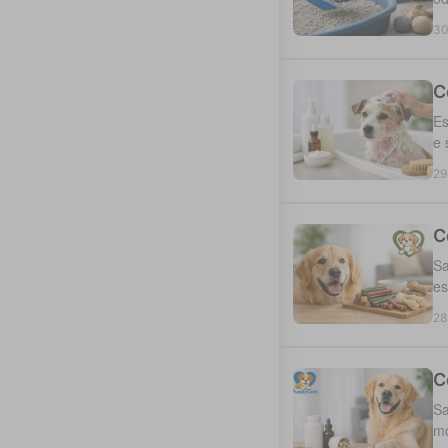
30
C
Es
e 
29
C
Sa
es
28
C
Sa
mo