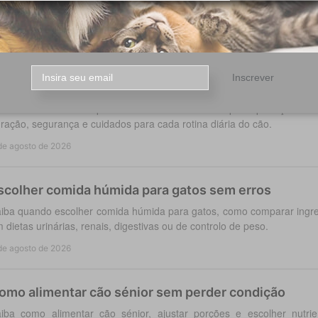
iba como escolher Pro Plan para cães e gatos conforme idade, po
gestão, pele, peso ou saúde urinária, com critério em casa.
de agosto de 2026
Inscrever
oleira antiparasitária para cães: como escolher
colha a coleira antiparasitária cães certa: compare proteção co
ração, segurança e cuidados para cada rotina diária do cão.
de agosto de 2026
scolher comida húmida para gatos sem erros
iba quando escolher comida húmida para gatos, como comparar ingred
 dietas urinárias, renais, digestivas ou de controlo de peso.
de agosto de 2026
omo alimentar cão sénior sem perder condição
iba como alimentar cão sénior, ajustar porções e escolher nutri