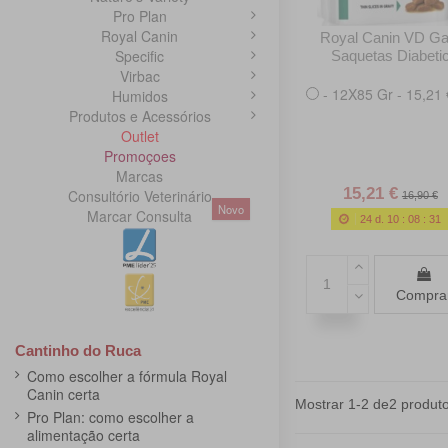
Pro Plan
Royal Canin
Royal Canin VD Ga
Specific
Saquetas Diabeti
Virbac
- 12X85 Gr - 15,21 
Humidos
Produtos e Acessórios
Outlet
Promoçoes
Marcas
15,21 €
Consultório Veterinário
16,90 €
Novo
Marcar Consulta
24
d.
10
:
08
:
30
Compra
Cantinho do Ruca
Como escolher a fórmula Royal
Canin certa
Mostrar 1-2 de2 produto
Pro Plan: como escolher a
alimentação certa