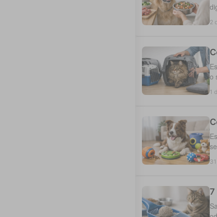
di
2 
C
Es
o 
1 
C
Es
se
31
7
Sa
od