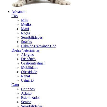
Advance
Cão
Mini
Médio
Maxi
Raças
Sensibilidades
Snacks
Húmidos Advance Cão
Dietas Veterinárias
Alergias
Diabético
Gastrointestinal
Mobilidade
Obesidade
Renal
Urinário
Gato
Gatinhos
Adulto
Esterilizados
Senior
Sensibilidades