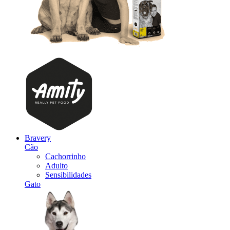
Bravery
Cão
Cachorrinho
Adulto
Sensibilidades
Gato