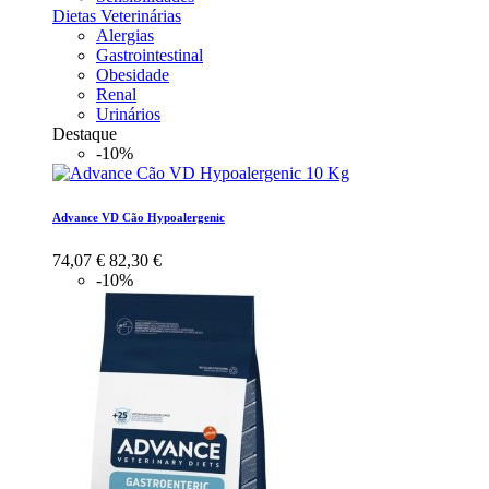
Dietas Veterinárias
Alergias
Gastrointestinal
Obesidade
Renal
Urinários
Destaque
-10%
Advance VD Cão Hypoalergenic
74,07 €
82,30 €
-10%