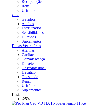
Recuperação
Renal
Urinario
Gato
Gatinhos
Adultos
Esterilizados
Sensibilidades
Húmidos
Suplementos
Dietas Veterinárias
Alergias
Cardiacos
Convalescença
Diabetes
Gastrointestinal
Hépatico
Obesidade
Renal
Urinários
Suplementos
Destaque
-25%