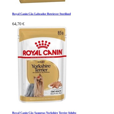
Royal Canin Cão Labrador Retriever Sterilised
64,70 €
Royal Canin Cão Saquetas Yorkshire Terrier Adulto