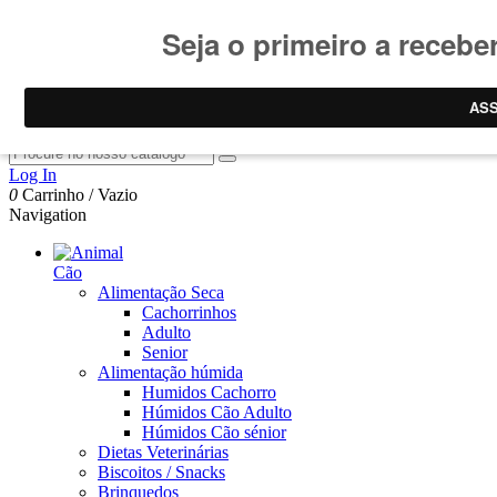
Promoção Agosto
Consulte
condições promoções
.
Promoções limitadas ao stock
Pesquisar
Log In
0
Carrinho
/
Vazio
Navigation
Cão
Alimentação Seca
Cachorrinhos
Adulto
Senior
Alimentação húmida
Humidos Cachorro
Húmidos Cão Adulto
Húmidos Cão sénior
Dietas Veterinárias
Biscoitos / Snacks
Brinquedos