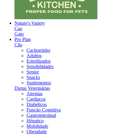
Nature's Variety
Cao
Gato
Pro Plan
Cão
Cachorrinho
Adultos
Esterilizados
Sensibilidades
Senior
Snacks
Suplementos
Dietas Veterinárias
Alergias
Cardiacos
Diabéticos
Função Cognitiva
Gastrointestinal
Hépatico
Mobilidade
Obesidade