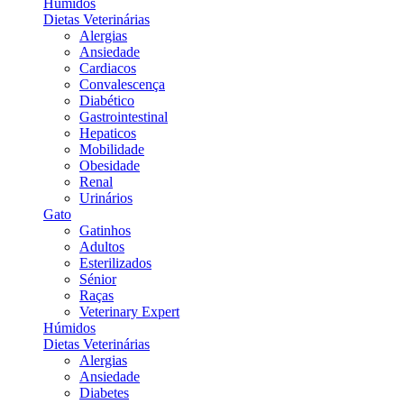
Húmidos
Dietas Veterinárias
Alergias
Ansiedade
Cardiacos
Convalescença
Diabético
Gastrointestinal
Hepaticos
Mobilidade
Obesidade
Renal
Urinários
Gato
Gatinhos
Adultos
Esterilizados
Sénior
Raças
Veterinary Expert
Húmidos
Dietas Veterinárias
Alergias
Ansiedade
Diabetes