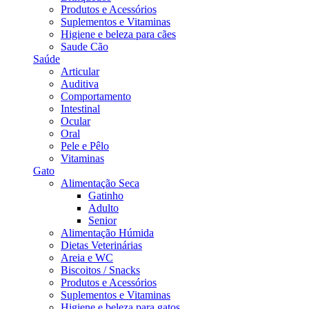
Produtos e Acessórios
Suplementos e Vitaminas
Higiene e beleza para cães
Saude Cão
Saúde
Articular
Auditiva
Comportamento
Intestinal
Ocular
Oral
Pele e Pêlo
Vitaminas
Gato
Alimentação Seca
Gatinho
Adulto
Senior
Alimentação Húmida
Dietas Veterinárias
Areia e WC
Biscoitos / Snacks
Produtos e Acessórios
Suplementos e Vitaminas
Higiene e beleza para gatos