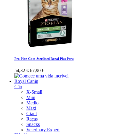
Pro Plan Gato Sterilised Renal Plus Peru
54,32 €
67,90 €
Royal Canin
Cão
X-Small
Mini
Medio
Maxi
Giant
Raças
Snacks
Veterinary Expert