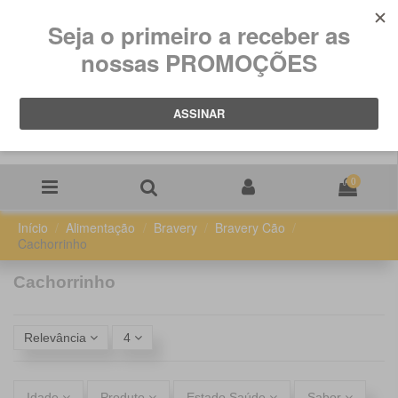
0
Início
Alimentação
Bravery
Bravery Cão
Cachorrinho
Cachorrinho
Relevância
4
Idade
Produto
Estado Saúde
Sabor