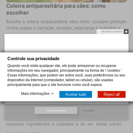
Coleira antiparasitária para cães: como
escolher
Escolha a coleira antiparasitária cães certa: compare proteção
contra pulgas e carraças, duração, segurança e cuidados para
Não mostre novamente.
cada rotina diária do cão.
4 de agosto de 2026
Controle sua privacidade
Quando você visita qualquer site, ele pode armazenar ou recuperar
informações em seu navegador, principalmente na forma de \ 'cookies '.
Essas informações, que podem ser sobre você, suas preferências ou seu
dispositivo da Internet (computador, tablet ou celular), são usadas
principalmente para que o site funcione como você espera.
Mais informações
Aceitar tudo
Reject all
Escolher comida húmida para gatos sem erros
Inscrever
Saiba quando escolher comida húmida para gatos, como
comparar ingredientes e cuidados a ter em dietas urinárias,
renais, digestivas ou de controlo de peso.