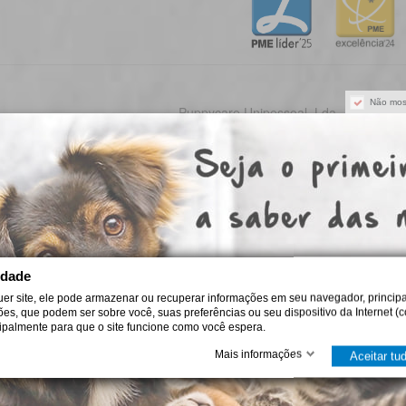
Não mos
Puppycare Unipessoal, Lda
omo escolher a fórmula Royal Canin certa
iba escolher Royal Canin para cão ou gato por idade, porte e ne
itérios práticos para uma alimentação diária adequada e segura.
de agosto de 2026
idade
uer site, ele pode armazenar ou recuperar informações em seu navegador, principa
ções, que podem ser sobre você, suas preferências ou seu dispositivo da Internet (c
cipalmente para que o site funcione como você espera.
ro Plan: como escolher a alimentação certa
Mais informações
iba como escolher Pro Plan para cães e gatos conforme idade, po
Aceitar tu
gestão, pele, peso ou saúde urinária, com critério em casa.
de agosto de 2026