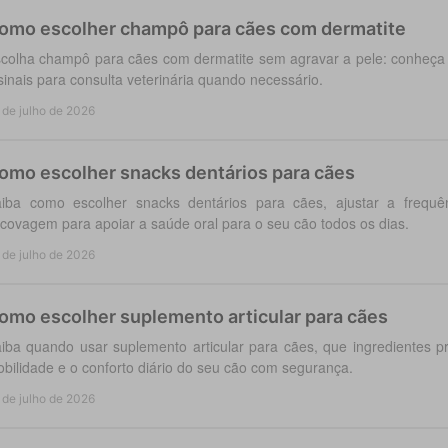
omo escolher champô para cães com dermatite
colha champô para cães com dermatite sem agravar a pele: conheça a
sinais para consulta veterinária quando necessário.
 de julho de 2026
omo escolher snacks dentários para cães
iba como escolher snacks dentários para cães, ajustar a frequ
covagem para apoiar a saúde oral para o seu cão todos os dias.
 de julho de 2026
omo escolher suplemento articular para cães
iba quando usar suplemento articular para cães, que ingredientes p
bilidade e o conforto diário do seu cão com segurança.
 de julho de 2026