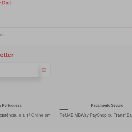
 Diet
cos
etter
% Portuguesa
Pagamento Seguro
istência, e a 1ª Online em
Ref.MB MBWay PayShop ou Transf.Ba