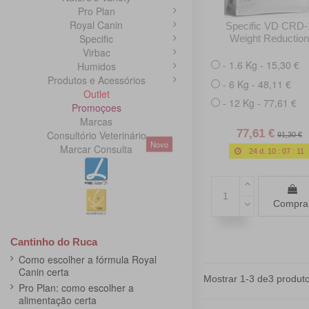
Pro Plan
Royal Canin
Specific VD CRD-
Specific
Weight Reduction
Virbac
- 1.6 Kg - 15,30 €
Humidos
Produtos e Acessórios
- 6 Kg - 48,11 €
Outlet
- 12 Kg - 77,61 €
Promoçoes
Marcas
77,61 €
Consultório Veterinário
91,30 €
Novo
Marcar Consulta
24
d.
10
:
07
:
10
Compra
Cantinho do Ruca
Como escolher a fórmula Royal
Canin certa
Mostrar 1-3 de3 produto
Pro Plan: como escolher a
alimentação certa