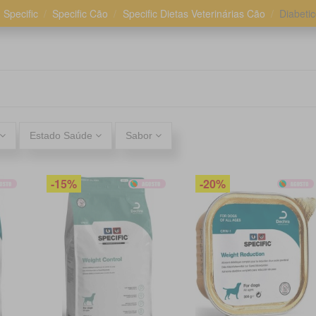
Specific
Specific Cão
Specific Dietas Veterinárias Cão
Diabeti
Estado Saúde
Sabor
-15%
-20%