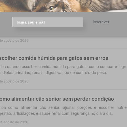
oleira antiparasitária para cães: como escolher
Inscrever
colha a coleira antiparasitária cães certa: compare proteção co
ração, segurança e cuidados para cada rotina diária do cão.
de agosto de 2026
scolher comida húmida para gatos sem erros
iba quando escolher comida húmida para gatos, como comparar ingred
 dietas urinárias, renais, digestivas ou de controlo de peso.
de agosto de 2026
omo alimentar cão sénior sem perder condição
iba como alimentar cão sénior, ajustar porções e escolher nutri
gestão, articulações e saúde renal com segurança no dia a dia.
de agosto de 2026