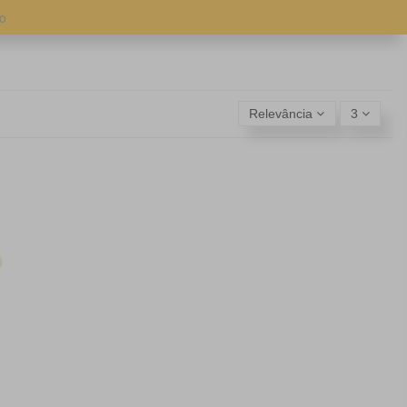
co
Relevância
3