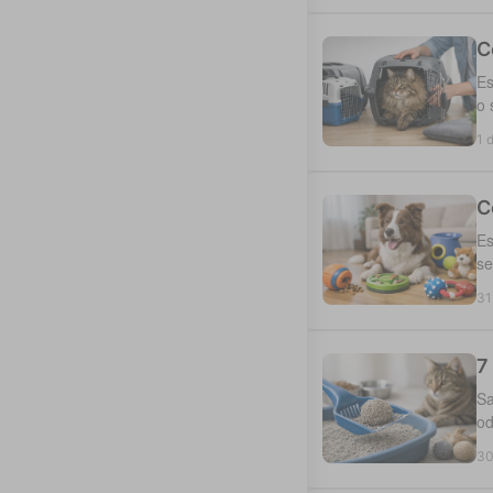
C
Es
o 
1 
C
Es
se
31
7
Sa
od
30