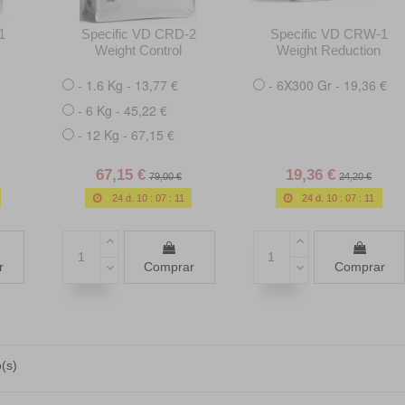
1
Specific VD CRD-2
Specific VD CRW-1
Weight Control
Weight Reduction
- 1.6 Kg - 13,77 €
- 6X300 Gr - 19,36 €
- 6 Kg - 45,22 €
- 12 Kg - 67,15 €
67,15 €
19,36 €
79,00 €
24,20 €
24
d.
10
:
07
:
10
24
d.
10
:
07
:
10
r
Comprar
Comprar
(s)