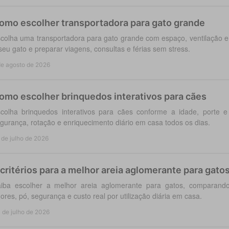
omo escolher transportadora para gato grande
colha uma transportadora para gato grande com espaço, ventilação e
seu gato e preparar viagens, consultas e férias sem stress.
de agosto de 2026
omo escolher brinquedos interativos para cães
colha brinquedos interativos para cães conforme a idade, porte 
gurança, rotação e enriquecimento diário em casa todos os dias.
 de julho de 2026
 critérios para a melhor areia aglomerante para gato
iba escolher a melhor areia aglomerante para gatos, comparando
ores, pó, segurança e custo real por utilização diária em casa.
 de julho de 2026