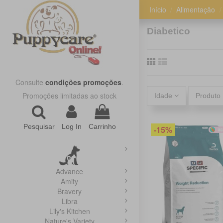
Início
Alimentação
Diabetico
Consulte
condições promoções
.
Promoções limitadas ao stock
Idade
Produto
Pesquisar
Log In
Carrinho
-15%
Advance
Amity
Bravery
Libra
Lily's Kitchen
Nature's Variety