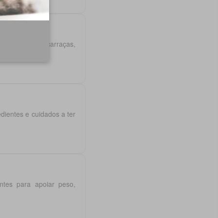
ntra pulgas e carraças,
ientes e cuidados a ter
entes para apoiar peso,