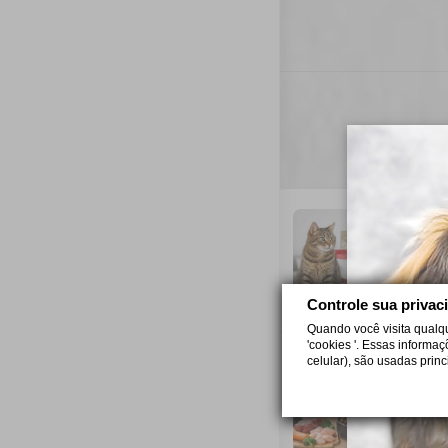
C
Sa
cr
6 
Controle sua privac
Quando você visita qualq
'cookies '. Essas informa
celular), são usadas prin
P
Sa
di
5 