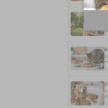
C
Es
du
4 
E
Sa
em
3 
C
Sa
di
2 