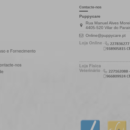
Contacte-nos
Puppycare
Rua Manuel Alves Morei
4405-520 Vilar do Parai
Online@puppycare.pt
Loja Online
-
uso e Fornecimento
-----------------------------------
ontacte-nos
Loja Física
Veterinário
-
de