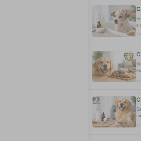
C
Es
e 
29
C
Sa
es
28
C
Sa
mo
27