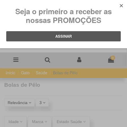
0
Início
Gato
Saúde
Bolas de Pêlo
Bolas de Pêlo
Relevância
3
Idade
Marca
Estado Saúde