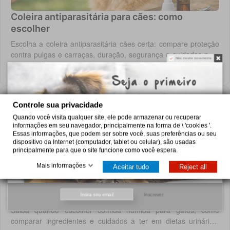
Coleira antiparasitária para cães: como
escolher
Escolha a coleira antiparasitária cães certa: compare proteção
contra pulgas e carraças, duração, segurança e cuidados para
Não mostre novamente.
cada rotina diária do cão.
4 de agosto de 2026
Controle sua privacidade
Quando você visita qualquer site, ele pode armazenar ou recuperar
informações em seu navegador, principalmente na forma de \ 'cookies '.
Essas informações, que podem ser sobre você, suas preferências ou seu
dispositivo da Internet (computador, tablet ou celular), são usadas
principalmente para que o site funcione como você espera.
Mais informações
Aceitar tudo
Reject all
Escolher comida húmida para gatos sem erros
Inscrever
Saiba quando escolher comida húmida para gatos, como
comparar ingredientes e cuidados a ter em dietas urinárias,