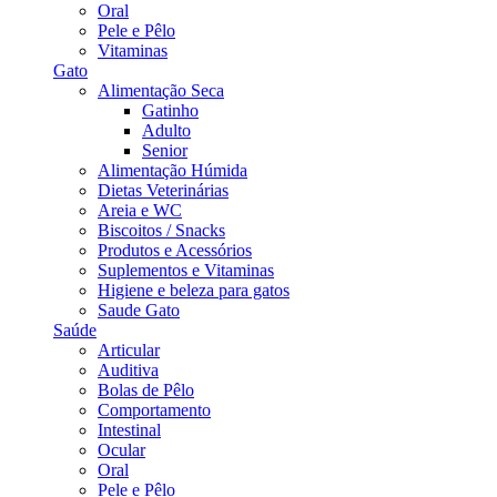
Oral
Pele e Pêlo
Vitaminas
Gato
Alimentação Seca
Gatinho
Adulto
Senior
Alimentação Húmida
Dietas Veterinárias
Areia e WC
Biscoitos / Snacks
Produtos e Acessórios
Suplementos e Vitaminas
Higiene e beleza para gatos
Saude Gato
Saúde
Articular
Auditiva
Bolas de Pêlo
Comportamento
Intestinal
Ocular
Oral
Pele e Pêlo