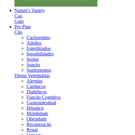
Nature's Variety
Cao
Gato
Pro Plan
Cão
Cachorrinho
Adultos
Esterilizados
Sensibilidades
Senior
Snacks
Suplementos
Dietas Veterinárias
Alergias
Cardiacos
Diabéticos
Função Cognitiva
Gastrointestinal
Hépatico
Mobilidade
Obesidade
Recuperação
Renal