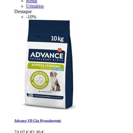
Renal
Urinários
Destaque
-10%
Advance VD Cão Hypoalergenic
74,07 €
82,30 €