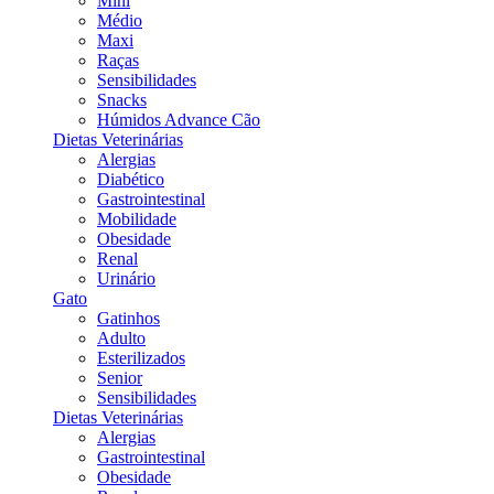
Mini
Médio
Maxi
Raças
Sensibilidades
Snacks
Húmidos Advance Cão
Dietas Veterinárias
Alergias
Diabético
Gastrointestinal
Mobilidade
Obesidade
Renal
Urinário
Gato
Gatinhos
Adulto
Esterilizados
Senior
Sensibilidades
Dietas Veterinárias
Alergias
Gastrointestinal
Obesidade