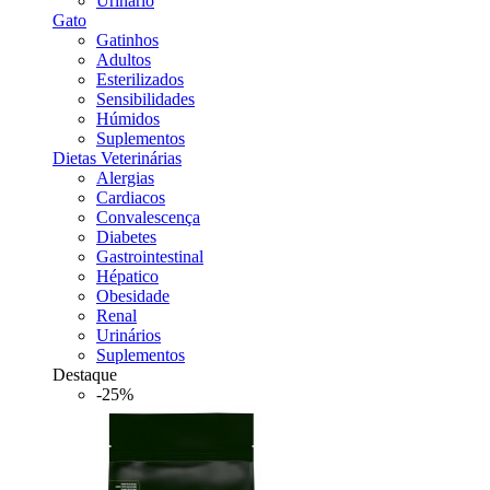
Urinario
Gato
Gatinhos
Adultos
Esterilizados
Sensibilidades
Húmidos
Suplementos
Dietas Veterinárias
Alergias
Cardiacos
Convalescença
Diabetes
Gastrointestinal
Hépatico
Obesidade
Renal
Urinários
Suplementos
Destaque
-25%