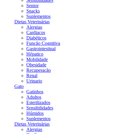
Sensibilidades
Senior
Snacks
Suplementos
Dietas Veterinárias
Alergias
Cardiacos
Diabéticos
Função Cognitiva
Gastrointestinal
Hépatico
Mobilidade
Obesidade
Recuperação
Renal
Urinario
Gato
Gatinhos
Adultos
Esterilizados
Sensibilidades
Húmidos
Suplementos
Dietas Veterinárias
Alergias