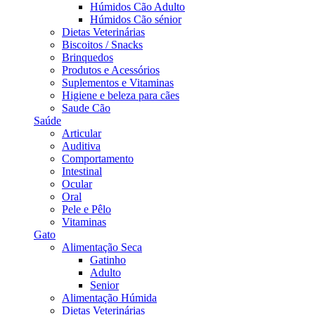
Húmidos Cão Adulto
Húmidos Cão sénior
Dietas Veterinárias
Biscoitos / Snacks
Brinquedos
Produtos e Acessórios
Suplementos e Vitaminas
Higiene e beleza para cães
Saude Cão
Saúde
Articular
Auditiva
Comportamento
Intestinal
Ocular
Oral
Pele e Pêlo
Vitaminas
Gato
Alimentação Seca
Gatinho
Adulto
Senior
Alimentação Húmida
Dietas Veterinárias