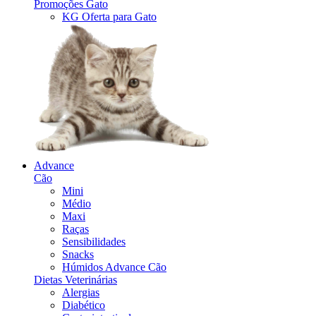
Promoções Gato
KG Oferta para Gato
Advance
Cão
Mini
Médio
Maxi
Raças
Sensibilidades
Snacks
Húmidos Advance Cão
Dietas Veterinárias
Alergias
Diabético