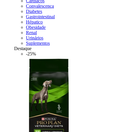
Cardiacos
Convalescença
Diabetes
Gastrointestinal
Hépatico
Obesidade
Renal
Urinários
Suplementos
Destaque
-25%