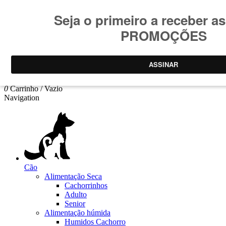
Consulte
condições promoções
.
Promoções limitadas ao stock
Pesquisar
Log In
0
Carrinho
/
Vazio
Navigation
Cão
Alimentação Seca
Cachorrinhos
Adulto
Senior
Alimentação húmida
Humidos Cachorro