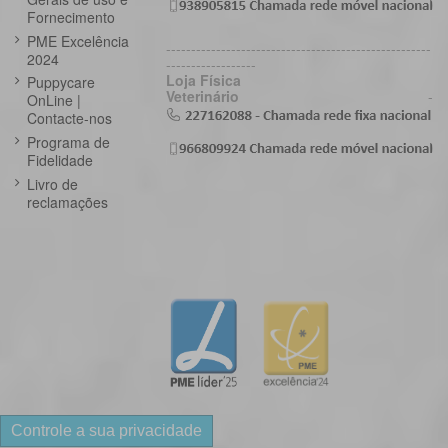
Fornecimento
PME Excelência
-----------------------------------------------------
2024
------------------
Loja Física
Puppycare
Veterinário
-
OnLine |
Contacte-nos
Programa de
Fidelidade
Livro de
reclamações
Controle a sua privacidade