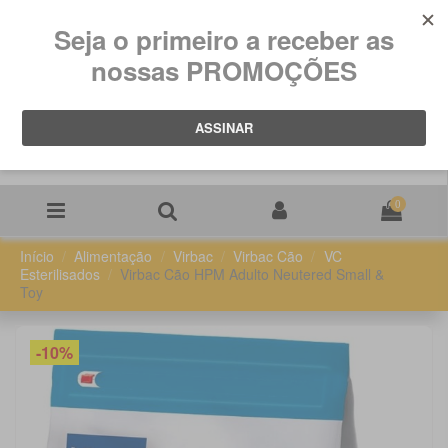
0
Início
Alimentação
Virbac
Virbac Cão
VC
Esterilisados
Virbac Cão HPM Adulto Neutered Small &
Toy
-10%