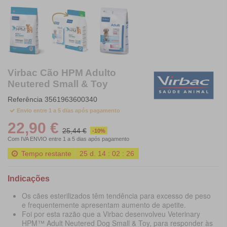
Virbac Cão HPM Adulto
Neutered Small & Toy
Referência
3561963600340
Envio entre 1 a 5 dias após pagamento
22,90 €
25,44 €
-10%
Com IVA
ENVIO entre 1 a 5 dias após pagamento
Tempo restante
25
d.
14
:
02
:
24
Indicações
Os cães esterilizados têm tendência para excesso de peso
e frequentemente apresentam aumento de apetite.
Foi por esta razão que a Virbac desenvolveu Veterinary
HPM™ Adult Neutered Dog Small & Toy, para responder às