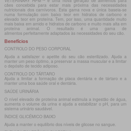
VETERINARY HPM™ é uma nova geração de alimentos para
cães concebida para estar mais próxima das necessidades
nutricionais dos carnívoros. Esta gama nova e única baseia-se
numa formulação com baixo teor em hidratos de carbono e
elevado teor em proteína. Tem, por isso, uma quantidade muito
mais baixa em amido e hidratos de carbono e muito mais alta em
proteína animal. O resultado é uma gama de
alimentos perfeitamente adaptados às necessidades do seu cão.
Benefícios
CONTROLO DO PESO CORPORAL
Ajuda a satisfazer o apetite do seu cão esterilizado. Ajuda a
manter um peso óptimo, a preservar a massa muscular e a limitar
o depósito de tecido adiposo.
CONTROLO DO TÁRTARO
Ajuda a limitar a formação de placa dentária e de tártaro e a
manter uma boa saúde oral e dentária.
SAÚDE URINÁRIA
O nível elevado de proteína animal estimula a ingestão de água,
aumenta o volume da urina e ajuda a estabilizar o pH, para um
sistema urinário saudável.
ÍNDICE GLICÉMICO BAIXO
Ajuda a manter o equilíbrio dos níveis de glicose no sangue.