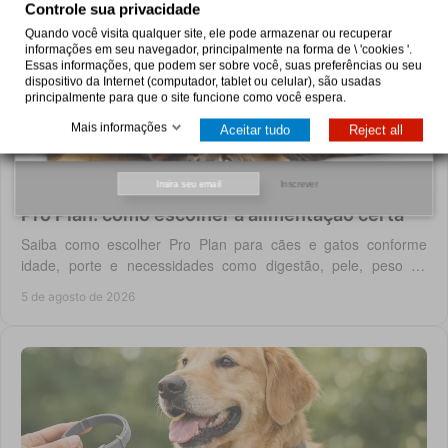
Controle sua privacidade
Quando você visita qualquer site, ele pode armazenar ou recuperar
informações em seu navegador, principalmente na forma de \ 'cookies '.
Essas informações, que podem ser sobre você, suas preferências ou seu
dispositivo da Internet (computador, tablet ou celular), são usadas
principalmente para que o site funcione como você espera.
Mais informações
Aceitar tudo
Reject all
Inscrever
Pro Plan: como escolher a alimentação certa
Saiba como escolher Pro Plan para cães e gatos conforme
idade, porte e necessidades como digestão, pele, peso ou
saúde urinária, com critério em casa.
5 de agosto de 2026