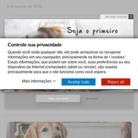
cada rotina diária do cão.
4 de agosto de 2026
Não mostre novamente.
Controle sua privacidade
Quando você visita qualquer site, ele pode armazenar ou recuperar
informações em seu navegador, principalmente na forma de \ 'cookies '.
Essas informações, que podem ser sobre você, suas preferências ou seu
dispositivo da Internet (computador, tablet ou celular), são usadas
principalmente para que o site funcione como você espera.
Escolher comida húmida para gatos sem erros
Mais informações
Aceitar tudo
Reject all
Saiba quando escolher comida húmida para gatos, como
comparar ingredientes e cuidados a ter em dietas urinárias,
Inscrever
renais, digestivas ou de controlo de peso.
3 de agosto de 2026