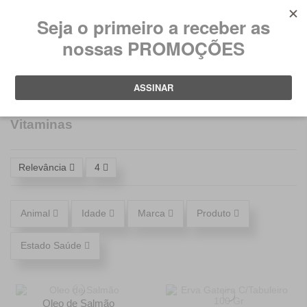
0
Início
Gato
Saúde
Vitaminas
Vitaminas
Relevância
4
Animal
Idade
Marca
Produto
Estado Saúde
Oleo de Salmão