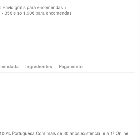
s Envio gratis para encomendas +
 - 35€ e só 1.90€ para encomendas
omendada
Ingredientes
Pagamento
 a união de 4 das mais importantes marcas do setor, a Amity se
petitivas e total versatilidade: Premium e Eco-line.
de beterraba 1,5%), gordura de ave, arroz 4%, cevada, alfarrobeira,
a nossa razão de ser, Confiança, honestidade e amizade é o motor
r: animais de estimação.
 100% Portuguesa Com mais de 30 anos existência, e a 1ª Online