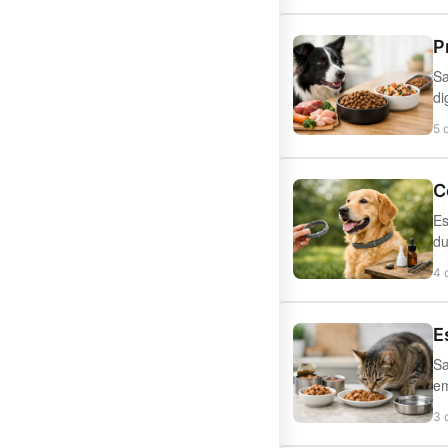
P
Sa
di
5 
C
Es
du
4 
E
Sa
em
3 