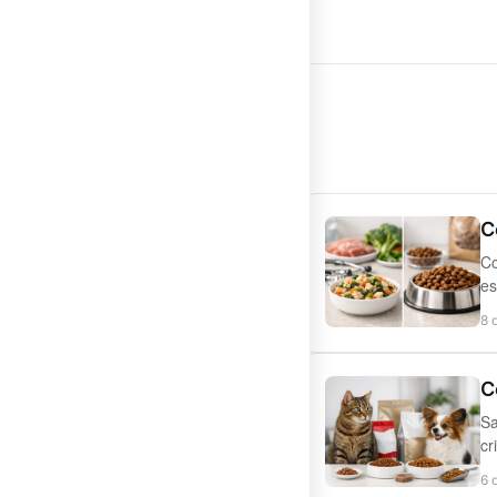
C
Co
es
8 
C
Sa
cr
6 