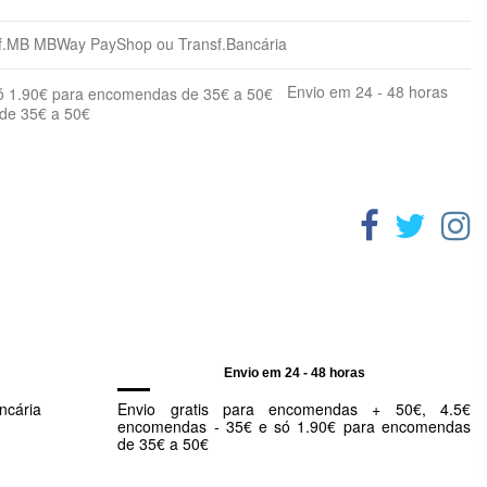
Dose Diária
.MB MBWay PayShop ou Transf.Bancária
95-165
o
170-290
Envio em 24 - 48 horas
290-390
 de 35€ a 50€
390-485
485-570
570-665
emas de digestão, deve aumentar, gradualmente, a quantidade do
ricionais específicas do seu cão. Devem ser tidos em consideração
 seu veterinário e siga as suas indicações
Envio em 24 - 48 horas
ncária
Envio gratis para encomendas + 50€, 4.5€
encomendas - 35€ e só 1.90€ para encomendas
de 35€ a 50€