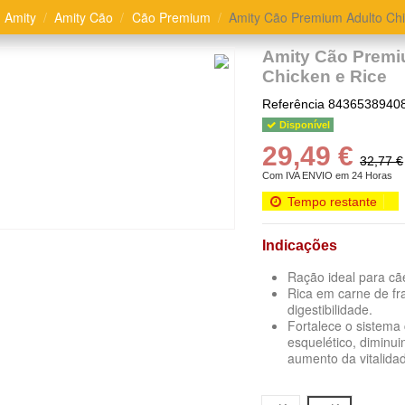
Amity
Amity Cão
Cão Premium
Amity Cão Premium Adulto Chi
Amity Cão Premi
Chicken e Rice
Referência
8436538940
Disponível
29,49 €
32,77 €
Com IVA
ENVIO em 24 Horas
Tempo restante
Indicações
Ração ideal para cã
Rica em carne de fr
digestibilidade.
Fortalece o sistema
esquelético, diminui
aumento da vitalida