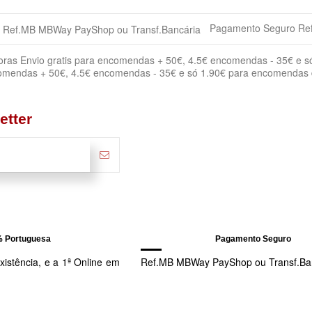
Cão
a 12%
Frango
Pagamento Seguro Ref
Alimento Sec
Todas
comendas + 50€, 4.5€ encomendas - 35€ e só 1.90€ para encomendas
etter
r de tempo para se habituar ao novo alimento. Para evitar probl
 com o alimento habitual.
as são apenas orientadoras e devem ser adaptadas às necessidades nut
íveis de actividade e diferenças ambientais.
excesso de peso, deve reduzir a porção diária. Consulte regularmente o
eu cão água fresca e limpa diariamente.
% Portuguesa
Pagamento Seguro
istência, e a 1ª Online em
Ref.MB MBWay PayShop ou Transf.Ba