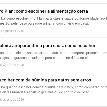
ro Plan: como escolher a alimentação certa
iba como escolher Pro Plan para cães e gatos conforme idade, po
gestão, pele, peso ou saúde urinária, com critério em casa.
de agosto de 2026
oleira antiparasitária para cães: como escolher
colha a coleira antiparasitária cães certa: compare proteção co
ração, segurança e cuidados para cada rotina diária do cão.
de agosto de 2026
scolher comida húmida para gatos sem erros
iba quando escolher comida húmida para gatos, como comparar ingred
 dietas urinárias, renais, digestivas ou de controlo de peso.
de agosto de 2026