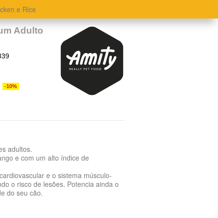
cken e Rice
um Adulto
839
-10%
es adultos.
ango e com um alto índice de
 cardiovascular e o sistema músculo-
ndo o risco de lesões. Potencia ainda o
de do seu cão.