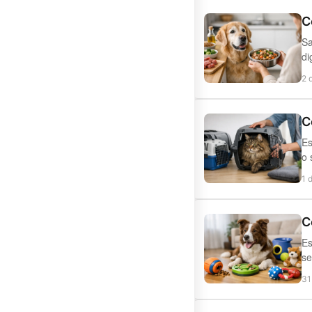
C
Sa
di
2 
C
Es
o 
1 
C
Es
se
31