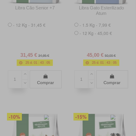
Libra Cão Senior +7
Libra Gato Esterilizado
Atum
- 12 Kg - 31,45 €
- 1.5 Kg - 7,99 €
- 12 Kg - 45,00 €
31,45 €
45,00 €
34,95 €
50,00 €
25
d.
01
:
43
:
03
25
d.
01
:
43
:
03
Comprar
Comprar
-10%
-15%