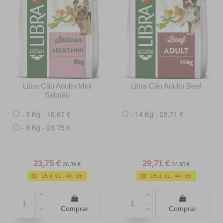
Libra Cão Adulto Mini
Libra Cão Adulto Beef
Salmão
- 3 Kg - 10,67 €
- 14 Kg - 29,71 €
- 8 Kg - 23,75 €
23,75 €
29,71 €
26,39 €
34,95 €
25
d.
01
:
43
:
03
25
d.
01
:
44
:
03
Comprar
Comprar