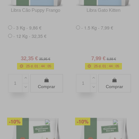
Libra Cão Puppy Frango
Libra Gato Kitten
- 3 Kg - 9,86 €
- 1.5 Kg - 7,99 €
- 12 Kg - 32,35 €
32,35 €
7,99 €
35,95 €
8,88 €
25
d.
01
:
44
:
03
25
d.
01
:
44
:
03
Comprar
Comprar
-10%
-10%