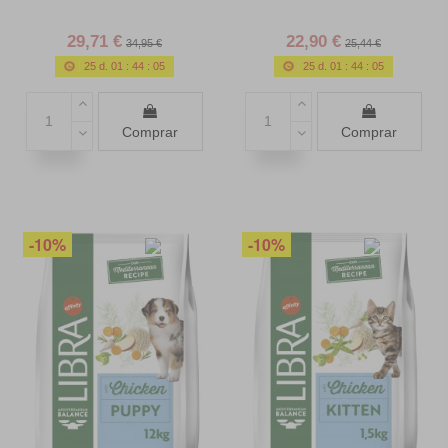
29,71 €
22,90 €
34,95 €
25,44 €
25
d.
01
:
44
:
03
25
d.
01
:
44
:
03
Comprar
Comprar
-10%
-10%