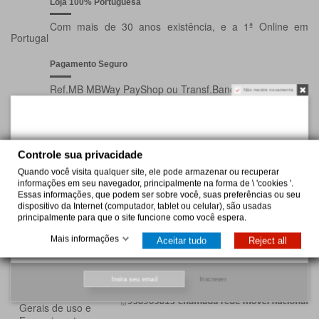
Loja 100% Portuguesa
Com mais de 30 anos existência, e a 1ª Online em
Portugal
Pagamento Seguro
Ref.MB MBWay PayShop ou Transf.Bancária
Não mostre novamente.
Envio em 24 - 48 horas
Envio gratis para encomendas + 50€, 4.5€ encomendas
- 35€ e só 1.90€ para encomendas de 35€ a 50€
Controle sua privacidade
Quando você visita qualquer site, ele pode armazenar ou recuperar
informações em seu navegador, principalmente na forma de \ 'cookies '.
Informação
Contacte-nos
Essas informações, que podem ser sobre você, suas preferências ou seu
dispositivo da Internet (computador, tablet ou celular), são usadas
Entrega
Puppycare
principalmente para que o site funcione como você espera.
Pagamento
Rua Manuel Alves Moreira, 175
4405-520 Vilar do Paraiso
Mais informações
Aceitar tudo
Reject all
Redução Preço
Online@puppycare.pt
Promoções
Loja Online
-
Privacidade
Inscrever
Condições
Gerais de uso e