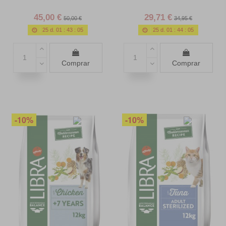
45,00 €
29,71 €
50,00 €
34,95 €
25
d.
01
:
43
:
03
25
d.
01
:
44
:
03
Comprar
Comprar
-10%
-10%