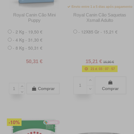
Envio entre 1 a 5 dias após pagamento
Royal Canin Cão Mini
Royal Canin Cão Saquetas
Puppy
Xsmall Adulto
- 2 Kg - 19,50 €
- 12X85 Gr - 15,21 €
- 4 Kg - 31,30 €
- 8 Kg - 50,31 €
50,31 €
15,21 €
16,90 €
21
d.
03
:
07
:
55
Comprar
Comprar
-10%