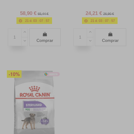
58,90 €
24,21 €
65,44 €
26,90 €
21
d.
03
:
07
:
55
21
d.
03
:
07
:
55
Comprar
Comprar
-10%