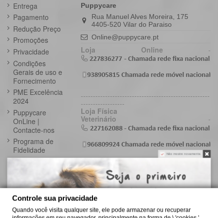
Entrega
Puppycare
Pagamento
Rua Manuel Alves Moreira, 175
4405-520 Vilar do Paraiso
Redução Preço
Online@puppycare.pt
Promoções
Loja Online
-
Privacidade
Condições
Gerais de uso e
Fornecimento
PME Excelência
-----------------------------------------------------
2024
------------------
Loja Física
Puppycare
Veterinário
-
OnLine |
Contacte-nos
Programa de
Fidelidade
Não mostre novamente.
Livro de
reclamações
Controle sua privacidade
Quando você visita qualquer site, ele pode armazenar ou recuperar
informações em seu navegador, principalmente na forma de \ 'cookies '.