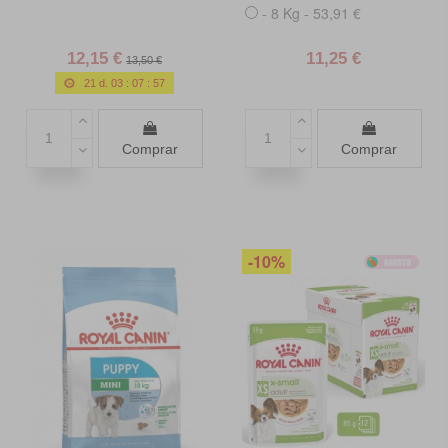
- 8 Kg - 53,91 €
12,15 €
11,25 €
13,50 €
21
d.
03
:
07
:
55
Comprar
Comprar
-10%