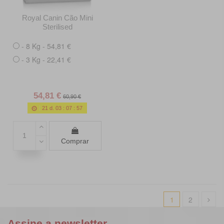
Royal Canin Cão Mini
Sterilised
- 8 Kg - 54,81 €
- 3 Kg - 22,41 €
54,81 €
60,90 €
21
d.
03
:
07
:
55
Comprar
1
2
Assine a newsletter