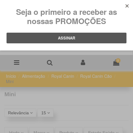
0
Início
Alimentação
Royal Canin
Royal Canin Cão
Mini
Mini
Relevância
15
Idade
Marca
Produto
Estado Saúde