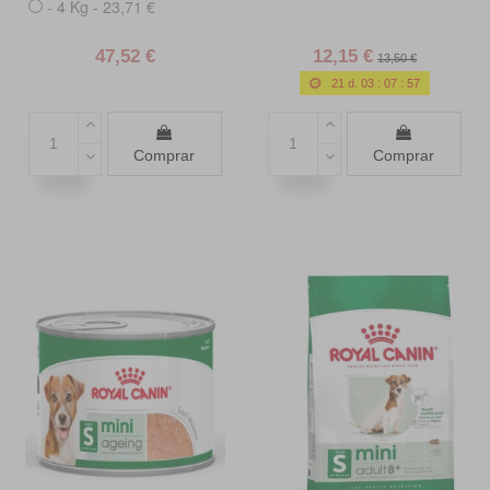
- 4 Kg - 23,71 €
47,52 €
12,15 €
13,50 €
21
d.
03
:
07
:
55
Comprar
Comprar