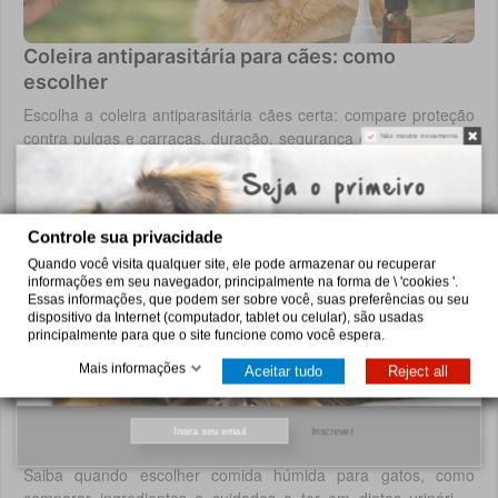
Coleira antiparasitária para cães: como
escolher
Escolha a coleira antiparasitária cães certa: compare proteção
contra pulgas e carraças, duração, segurança e cuidados para
Não mostre novamente.
cada rotina diária do cão.
4 de agosto de 2026
Controle sua privacidade
Quando você visita qualquer site, ele pode armazenar ou recuperar
informações em seu navegador, principalmente na forma de \ 'cookies '.
Essas informações, que podem ser sobre você, suas preferências ou seu
dispositivo da Internet (computador, tablet ou celular), são usadas
principalmente para que o site funcione como você espera.
Mais informações
Aceitar tudo
Reject all
Inscrever
Escolher comida húmida para gatos sem erros
Saiba quando escolher comida húmida para gatos, como