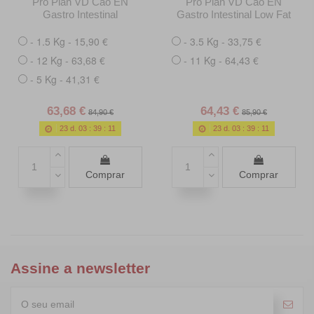
Pro Plan VD Cão EN
Pro Plan VD Cão EN
Gastro Intestinal
Gastro Intestinal Low Fat
- 1.5 Kg - 15,90 €
- 3.5 Kg - 33,75 €
- 12 Kg - 63,68 €
- 11 Kg - 64,43 €
- 5 Kg - 41,31 €
63,68 €
64,43 €
84,90 €
85,90 €
23
d.
03
:
39
:
09
23
d.
03
:
39
:
09
Comprar
Comprar
Assine a newsletter