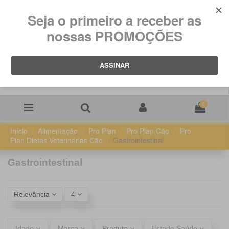
0
Início
Alimentação
Pro Plan
Pro Plan Cão
Pro
Plan Dietas Veterinárias Cão
Gastrointestinal
Gastrointestinal
Relevância
4
Idade
Marca
Produto
Estado Saúde