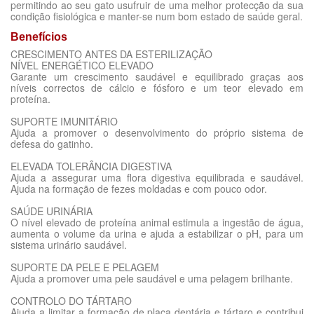
permitindo ao seu gato usufruir de uma melhor protecção da sua
condição fisiológica e manter-se num bom estado de saúde geral.
Benefícios
CRESCIMENTO ANTES DA ESTERILIZAÇÃO
NÍVEL ENERGÉTICO ELEVADO
Garante um crescimento saudável e equilibrado graças aos
níveis correctos de cálcio e fósforo e um teor elevado em
proteína.
SUPORTE IMUNITÁRIO
Ajuda a promover o desenvolvimento do próprio sistema de
defesa do gatinho.
ELEVADA TOLERÂNCIA DIGESTIVA
Ajuda a assegurar uma flora digestiva equilibrada e saudável.
Ajuda na formação de fezes moldadas e com pouco odor.
SAÚDE URINÁRIA
O nível elevado de proteína animal estimula a ingestão de água,
aumenta o volume da urina e ajuda a estabilizar o pH, para um
sistema urinário saudável.
SUPORTE DA PELE E PELAGEM
Ajuda a promover uma pele saudável e uma pelagem brilhante.
CONTROLO DO TÁRTARO
Ajuda a limitar a formação de placa dentária e tártaro e contribui