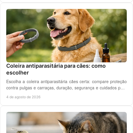
Ferro
50.5 mg/kg
Iodo
3 mg/kg
Manganésio
19 mg/kg
Zinco
Coleira antiparasitária para cães: como
escolher
100 mg/kg
Escolha a coleira antiparasitária cães certa: compare proteção
ADIÇÃO DE INGREDIENTES FUNCIONAIS
contra pulgas e carraças, duração, segurança e cuidados para
cada rotina diária do cão.
Betaglucano
4 de agosto de 2026
500 mg/kg
Montemorilonite
0.5 %
Lactobacillus acidophilus
pasteurizado