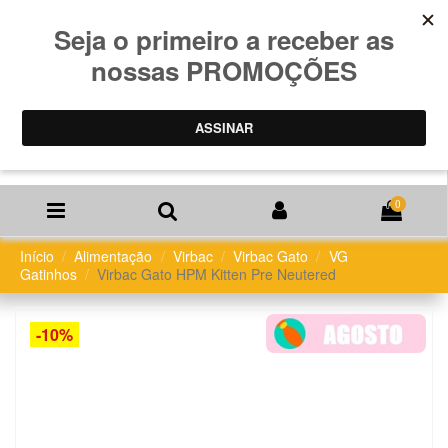
0
Início
Alimentação
Virbac
Virbac Gato
VG
Gatinhos
Virbac Gato HPM Kitten Pre Neutered
-10%