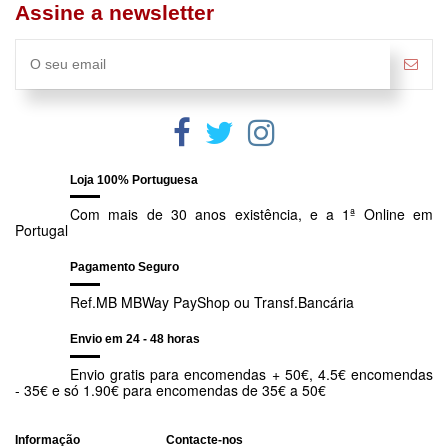
Assine a newsletter
Rácio proteína animal-vegetal
5
150
95/05
Gordura
20 %
GATA GESTANTE/LACTANTE
Minerais
8.5 %
Loja 100% Portuguesa
PESO DA GATA (KG)
Celulose bruta
1º 
Com mais de 30 anos existência, e a 1ª Online em
4 %
Portugal
2
ENA *
3
Pagamento Seguro
17 %
4
Ref.MB MBWay PayShop ou Transf.Bancária
Amido
5
Envio em 24 - 48 horas
13.5 %
6
Envio gratis para encomendas + 50€, 4.5€ encomendas
Cálcio
7
- 35€ e só 1.90€ para encomendas de 35€ a 50€
1.2 %
8
Informação
Contacte-nos
Fósforo
9