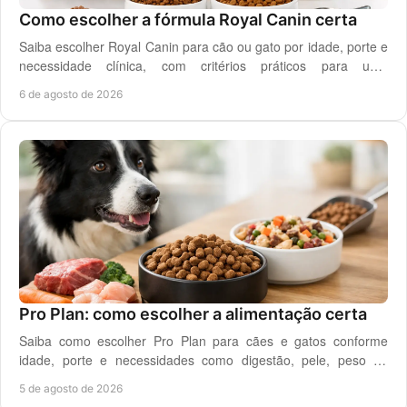
Vitamina B6
Como escolher a fórmula Royal Canin certa
10.4 mg/kg
Saiba escolher Royal Canin para cão ou gato por idade, porte e
Vitamina B8
necessidade clínica, com critérios práticos para uma
alimentação diária adequada e segura.
0.19 mg/kg
6 de agosto de 2026
Vitamina B9
2.6 mg/kg
Vitamina B12
0.06 mg/kg
Colina
1 261 mg/kg
Taurina
1 950 mg/kg
Pro Plan: como escolher a alimentação certa
Saiba como escolher Pro Plan para cães e gatos conforme
ADIÇÃO DE MINERAIS
idade, porte e necessidades como digestão, pele, peso ou
saúde urinária, com critério em casa.
Cobre
5 de agosto de 2026
13 mg/kg