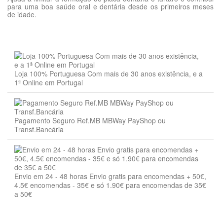
para uma boa saúde oral e dentária desde os primeiros meses
de idade.
Idade
Sem Comentários
Gatinho
COMPOSIÇÃO
GATINHOS (≤12 MESES)
Animal
Gato
Proteína desidratada de porco e aves, gordura animal, proteína
animal hidrolisada, fécula de batata (mín.8%), ervilha inteira
Estado Saúde
Crescimento
(mín.6%), arroz, lenhinocelulose, cascas de favas, sais minerais,
Gestação
PESO DO GATO (KG)
Loja 100% Portuguesa Com mais de 30 anos existência, e a
óleo de peixe, polpa de beterraba, semente de linho, fruto-
Lactação
3 - 5 MESES
1ª Online em Portugal
oligossacáridos, fibras de psílio, levedura de betaglucano,
Sabor
quitosano, extracto de folhas secas de alcachofra,
Frango
Lactobacillus
0,5
15
acidophilus
pasteurizado.
Porco
1
30
Produto
Alimento Seco
Veterinary HPM™ não contém corantes ou aromas artificiais.
Pagamento Seguro Ref.MB MBWay PayShop ou
1,5
45
Transf.Bancária
ean13
3561963600500
CONSTITUINTES ANALÍTICOS
2
60
(EM % DE MATÉRIA BRUTA)
2,5
75
Humidade
3
90
Envio em 24 - 48 horas Envio gratis para encomendas + 50€,
5.5 %
3,5
105
4.5€ encomendas - 35€ e só 1.90€ para encomendas de 35€
a 50€
Proteína
4
120
45 %
4,5
135