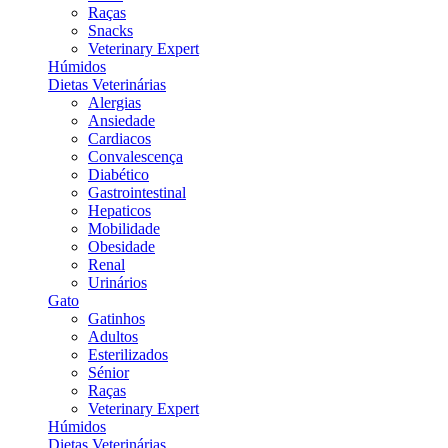
Raças
Snacks
Veterinary Expert
Húmidos
Dietas Veterinárias
Alergias
Ansiedade
Cardiacos
Convalescença
Diabético
Gastrointestinal
Hepaticos
Mobilidade
Obesidade
Renal
Urinários
Gato
Gatinhos
Adultos
Esterilizados
Sénior
Raças
Veterinary Expert
Húmidos
Dietas Veterinárias