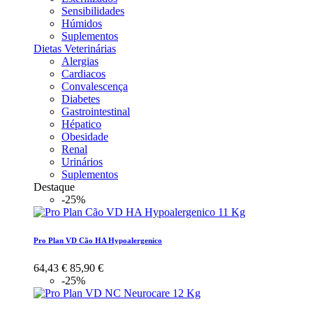
Sensibilidades
Húmidos
Suplementos
Dietas Veterinárias
Alergias
Cardiacos
Convalescença
Diabetes
Gastrointestinal
Hépatico
Obesidade
Renal
Urinários
Suplementos
Destaque
-25%
Pro Plan VD Cão HA Hypoalergenico
64,43 €
85,90 €
-25%