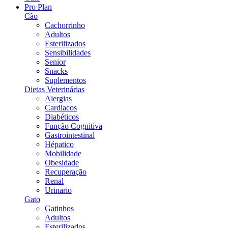
Pro Plan
Cão
Cachorrinho
Adultos
Esterilizados
Sensibilidades
Senior
Snacks
Suplementos
Dietas Veterinárias
Alergias
Cardiacos
Diabéticos
Função Cognitiva
Gastrointestinal
Hépatico
Mobilidade
Obesidade
Recuperação
Renal
Urinario
Gato
Gatinhos
Adultos
Esterilizados