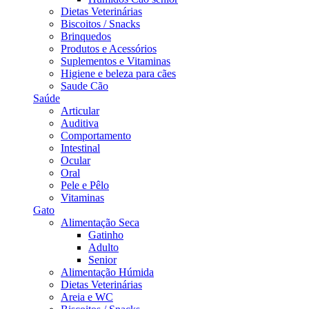
Dietas Veterinárias
Biscoitos / Snacks
Brinquedos
Produtos e Acessórios
Suplementos e Vitaminas
Higiene e beleza para cães
Saude Cão
Saúde
Articular
Auditiva
Comportamento
Intestinal
Ocular
Oral
Pele e Pêlo
Vitaminas
Gato
Alimentação Seca
Gatinho
Adulto
Senior
Alimentação Húmida
Dietas Veterinárias
Areia e WC