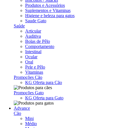
Biscoitos / Snacks
Produtos e Acessórios
Suplementos e Vitaminas
Higiene e beleza para gatos
Saude Gato
Saúde
Articular
Auditiva
Bolas de Pêlo
Comportamento
Intestinal
Ocular
Oral
Pele e Pêlo
Vitaminas
Promoções Cão
KG Oferta para Cão
Promoções Gato
KG Oferta para Gato
Advance
Cão
Mini
Médio