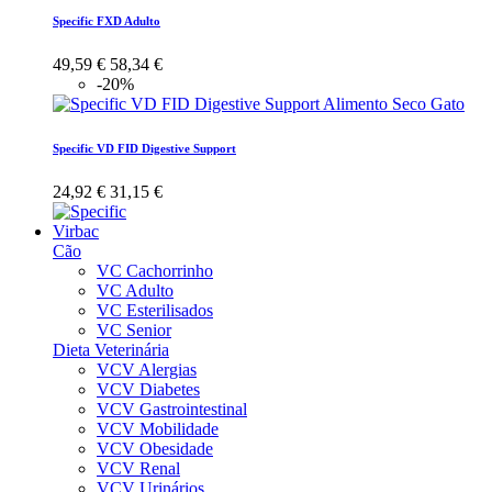
Specific FXD Adulto
49,59 €
58,34 €
-20%
Specific VD FID Digestive Support
24,92 €
31,15 €
Virbac
Cão
VC Cachorrinho
VC Adulto
VC Esterilisados
VC Senior
Dieta Veterinária
VCV Alergias
VCV Diabetes
VCV Gastrointestinal
VCV Mobilidade
VCV Obesidade
VCV Renal
VCV Urinários