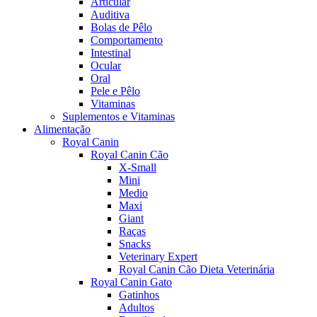
Articular
Auditiva
Bolas de Pêlo
Comportamento
Intestinal
Ocular
Oral
Pele e Pêlo
Vitaminas
Suplementos e Vitaminas
Alimentação
Royal Canin
Royal Canin Cão
X-Small
Mini
Medio
Maxi
Giant
Raças
Snacks
Veterinary Expert
Royal Canin Cão Dieta Veterinária
Royal Canin Gato
Gatinhos
Adultos