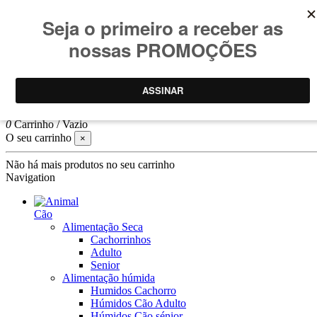
Consulte
condições promoções
.
Promoções limitadas ao stock
Pesquisar
Log In
0
Carrinho
/
Vazio
O seu carrinho
×
Não há mais produtos no seu carrinho
Navigation
Cão
Alimentação Seca
Cachorrinhos
Adulto
Senior
Alimentação húmida
Humidos Cachorro
Húmidos Cão Adulto
Húmidos Cão sénior