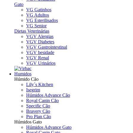
Gato
VG Gatinhos
VG Adultos
VG Esterilisados
VG Senior
Dietas Veterinárias
VGV Alergias
VGV Diabetes
VGV Gastrointestinal
VGV besidade
VGV Renal
VGV Urinários
Humidos
Húmido Cão
Lily´s Kitchen
Isegrim
Húmidos Advance Cão
Royal Canin Cão
Specific Cão
Bravery Cão
Pro Plan Cão
Húmidos Gato
Húmidos Advance Gato
Royal Canin Gato