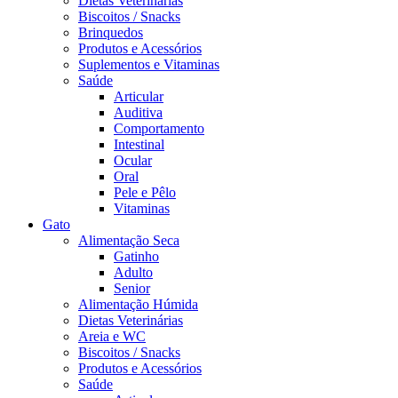
Dietas Veterinárias
Biscoitos / Snacks
Brinquedos
Produtos e Acessórios
Suplementos e Vitaminas
Saúde
Articular
Auditiva
Comportamento
Intestinal
Ocular
Oral
Pele e Pêlo
Vitaminas
Gato
Alimentação Seca
Gatinho
Adulto
Senior
Alimentação Húmida
Dietas Veterinárias
Areia e WC
Biscoitos / Snacks
Produtos e Acessórios
Saúde