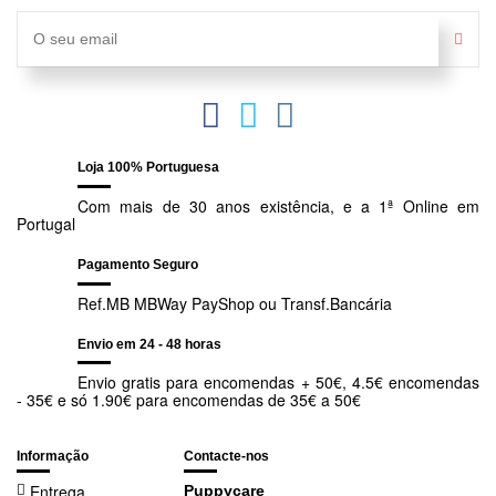
As quantidades referidas são apenas orientadoras e devem ser
desta área, bem como por numerosos trabalhos feitos em
adaptadas às necessidades nutricionais específicas do seu gato.
parceria com cientistas. “
O animal em primeiro lugar
” e
Devem ser tidos em consideração factores como a idade, níveis
“
Conhecimento e Respeito
” são os princípios fundadores da
de actividade e diferenças ambientais.
ética da marca determinam e guiam o desenvolvimento de cada
inovação nutricional da Royal Canin.
Se o seu gato tiver com excesso de peso, deve reduzir a porção
diária. Consulte regularmente o seu veterinário e siga as suas
indicações
Deve ter ao dispor do seu gato água fresca e limpa diariamente.
Loja 100% Portuguesa
Com mais de 30 anos existência, e a 1ª Online em
Portugal
Pagamento Seguro
Ref.MB MBWay PayShop ou Transf.Bancária
Envio em 24 - 48 horas
Envio gratis para encomendas + 50€, 4.5€ encomendas
- 35€ e só 1.90€ para encomendas de 35€ a 50€
Informação
Contacte-nos
Entrega
Puppycare