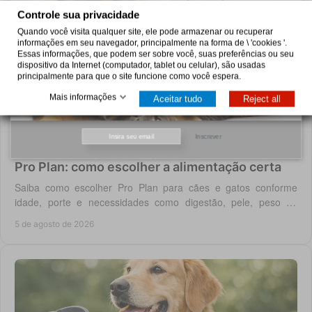
Controle sua privacidade
Quando você visita qualquer site, ele pode armazenar ou recuperar
informações em seu navegador, principalmente na forma de \ 'cookies '.
Essas informações, que podem ser sobre você, suas preferências ou seu
dispositivo da Internet (computador, tablet ou celular), são usadas
principalmente para que o site funcione como você espera.
Mais informações
Aceitar tudo
Reject all
Inscrever
Pro Plan: como escolher a alimentação certa
Saiba como escolher Pro Plan para cães e gatos conforme
idade, porte e necessidades como digestão, pele, peso ou
saúde urinária, com critério em casa.
5 de agosto de 2026