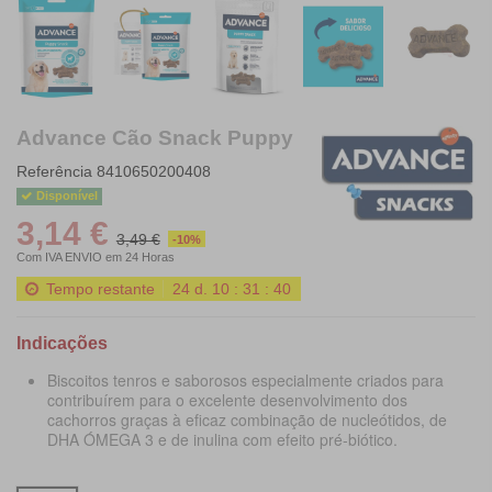
Advance Cão Snack Puppy
Referência
8410650200408
Disponível
3,14 €
3,49 €
-10%
Com IVA
ENVIO em 24 Horas
Tempo restante
24
d.
10
:
31
:
39
Indicações
Biscoitos tenros e saborosos especialmente criados para
contribuírem para o excelente desenvolvimento dos
cachorros graças à eficaz combinação de nucleótidos, de
DHA ÓMEGA 3 e de inulina com efeito pré-biótico.