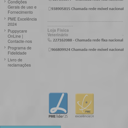
Condições
Gerais de uso e
Fornecimento
PME Excelência
-----------------------------------------------------
2024
------------------
Loja Física
Puppycare
Veterinário
-
OnLine |
Contacte-nos
Programa de
Fidelidade
Livro de
reclamações