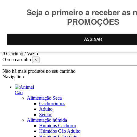
Consulte
condições promoções
.
Promoções limitadas ao stock
Pesquisar
Log In
0
Carrinho
/
Vazio
O seu carrinho
×
Não há mais produtos no seu carrinho
Navigation
Cão
Alimentação Seca
Cachorrinhos
Adulto
Senior
Alimentação húmida
Humidos Cachorro
Húmidos Cão Adulto
Húmidos Cão sénior