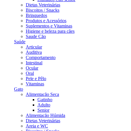
Dietas Veterinárias
Biscoitos / Snacks
Brinquedos
Produtos e Acessórios
Suplementos e Vitaminas
Higiene e beleza para cães
Saude Cão
Saúde
Articular
Auditiva
Comportamento
Intestinal
Ocular
Oral
Pele e Pêlo
Vitaminas
Gato
Alimentação Seca
Gatinho
Adulto
Senior
Alimentação Húmida
Dietas Veterinárias
Areia e WC