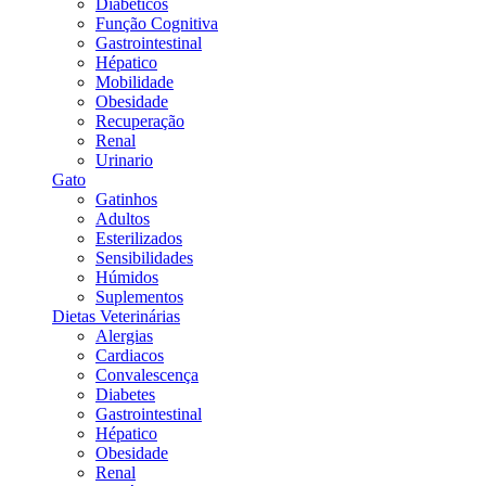
Diabéticos
Função Cognitiva
Gastrointestinal
Hépatico
Mobilidade
Obesidade
Recuperação
Renal
Urinario
Gato
Gatinhos
Adultos
Esterilizados
Sensibilidades
Húmidos
Suplementos
Dietas Veterinárias
Alergias
Cardiacos
Convalescença
Diabetes
Gastrointestinal
Hépatico
Obesidade
Renal