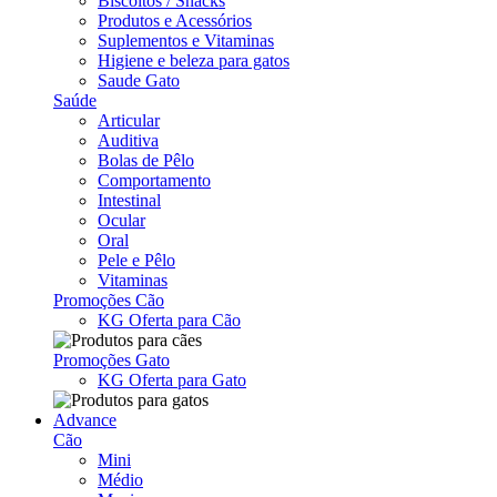
Biscoitos / Snacks
Produtos e Acessórios
Suplementos e Vitaminas
Higiene e beleza para gatos
Saude Gato
Saúde
Articular
Auditiva
Bolas de Pêlo
Comportamento
Intestinal
Ocular
Oral
Pele e Pêlo
Vitaminas
Promoções Cão
KG Oferta para Cão
Promoções Gato
KG Oferta para Gato
Advance
Cão
Mini
Médio