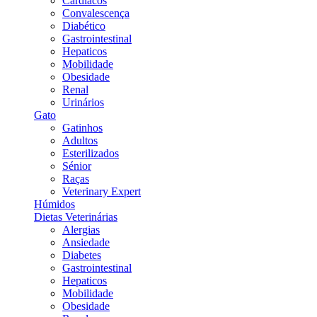
Cardiacos
Convalescença
Diabético
Gastrointestinal
Hepaticos
Mobilidade
Obesidade
Renal
Urinários
Gato
Gatinhos
Adultos
Esterilizados
Sénior
Raças
Veterinary Expert
Húmidos
Dietas Veterinárias
Alergias
Ansiedade
Diabetes
Gastrointestinal
Hepaticos
Mobilidade
Obesidade