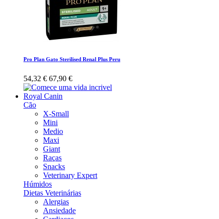
Pro Plan Gato Sterilised Renal Plus Peru
54,32 €
67,90 €
Royal Canin
Cão
X-Small
Mini
Medio
Maxi
Giant
Raças
Snacks
Veterinary Expert
Húmidos
Dietas Veterinárias
Alergias
Ansiedade