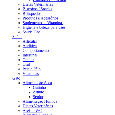
Dietas Veterinárias
Biscoitos / Snacks
Brinquedos
Produtos e Acessórios
Suplementos e Vitaminas
Higiene e beleza para cães
Saude Cão
Saúde
Articular
Auditiva
Comportamento
Intestinal
Ocular
Oral
Pele e Pêlo
Vitaminas
Gato
Alimentação Seca
Gatinho
Adulto
Senior
Alimentação Húmida
Dietas Veterinárias
Areia e WC