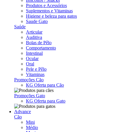
Biscoitos / Snacks
Produtos e Acessórios
Suplementos e Vitaminas
Higiene e beleza para gatos
Saude Gato
Saúde
Articular
Auditiva
Bolas de Pêlo
Comportamento
Intestinal
Ocular
Oral
Pele e Pêlo
Vitaminas
Promoções Cão
KG Oferta para Cão
Promoções Gato
KG Oferta para Gato
Advance
Cão
Mini
Médio