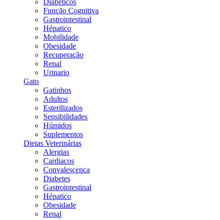
Diabéticos
Função Cognitiva
Gastrointestinal
Hépatico
Mobilidade
Obesidade
Recuperação
Renal
Urinario
Gato
Gatinhos
Adultos
Esterilizados
Sensibilidades
Húmidos
Suplementos
Dietas Veterinárias
Alergias
Cardiacos
Convalescença
Diabetes
Gastrointestinal
Hépatico
Obesidade
Renal