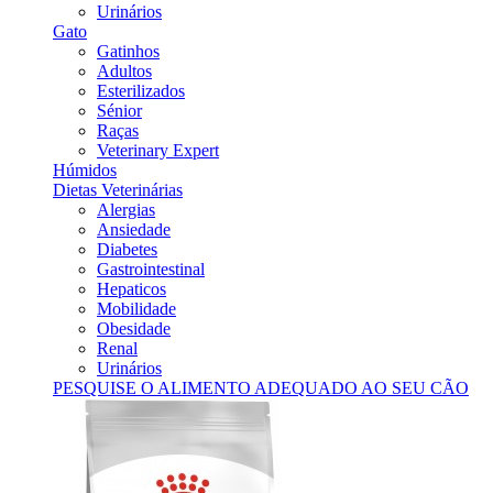
Urinários
Gato
Gatinhos
Adultos
Esterilizados
Sénior
Raças
Veterinary Expert
Húmidos
Dietas Veterinárias
Alergias
Ansiedade
Diabetes
Gastrointestinal
Hepaticos
Mobilidade
Obesidade
Renal
Urinários
PESQUISE O ALIMENTO ADEQUADO AO SEU CÃO