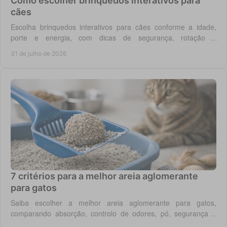
Como escolher brinquedos interativos para
cães
Escolha brinquedos interativos para cães conforme a idade,
porte e energia, com dicas de segurança, rotação e
enriquecimento diário em casa todos os dias.
31 de julho de 2026
7 critérios para a melhor areia aglomerante
para gatos
Saiba escolher a melhor areia aglomerante para gatos,
comparando absorção, controlo de odores, pó, segurança e
custo real por utilização diária em casa.