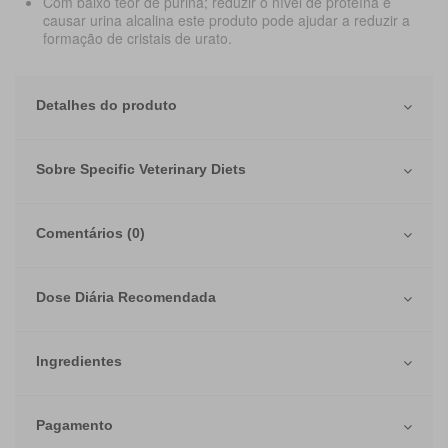
Com baixo teor de purina;
reduzir o nível de proteína e
causar urina alcalina este produto pode ajudar a
reduzir a
formação de cristais de urato.
Detalhes do produto
Sobre Specific Veterinary Diets
Comentários (0)
Dose Diária Recomendada
Ingredientes
Pagamento