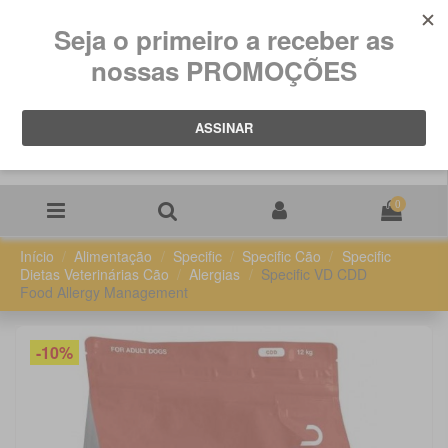
0
Início
Alimentação
Specific
Specific Cão
Specific
Dietas Veterinárias Cão
Alergias
Specific VD CDD
Food Allergy Management
-10%