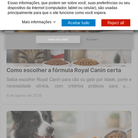
Essas informações, que podem ser sobre você, suas preferências ou seu
dispositivo da Internet (computador, tablet ou celular), são usadas
principalmente para que o site funcione como você espera.
Mais informações
Aceitar tudo
Reject all
Inscrever
Como escolher a fórmula Royal Canin certa
Saiba escolher Royal Canin para cão ou gato por idade, porte e
necessidade clínica, com critérios práticos para uma
alimentação diária adequada e segura.
6 de agosto de 2026