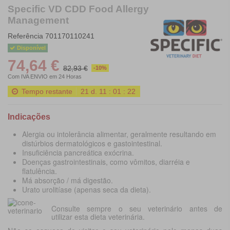
Specific VD CDD Food Allergy
Management
Referência
701170110241
Disponível
74,64 €
82,93 €
-10%
Com IVA
ENVIO em 24 Horas
Tempo restante
21
d.
11
:
01
:
20
Indicações
Alergia ou intolerância alimentar, geralmente resultando em
distúrbios dermatológicos e gastointestinal.
Insuficiência pancreática exócrina.
Doenças gastrointestinais, como vômitos, diarréia e
flatulência.
Má absorção / má digestão.
Urato urolitíase (apenas seca da dieta).
Consulte sempre o seu veterinário antes de
utilizar esta dieta veterinária.