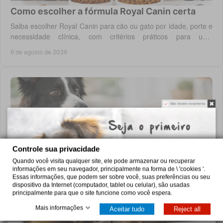
Como escolher a fórmula Royal Canin certa
Saiba escolher Royal Canin para cão ou gato por idade, porte e
necessidade clínica, com critérios práticos para uma
alimentação diária adequada e segura.
6 de agosto de 2026
Não mostre novamente.
Controle sua privacidade
Quando você visita qualquer site, ele pode armazenar ou recuperar
informações em seu navegador, principalmente na forma de \ 'cookies '.
Pro Plan: como escolher a alimentação certa
Essas informações, que podem ser sobre você, suas preferências ou seu
dispositivo da Internet (computador, tablet ou celular), são usadas
Saiba como escolher Pro Plan para cães e gatos conforme
principalmente para que o site funcione como você espera.
idade, porte e necessidades como digestão, pele, peso ou
saúde urinária, com critério em casa.
Mais informações
Aceitar tudo
Reject all
5 de agosto de 2026