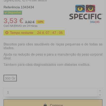
Referência
1343434
Disponível
3,53 €
3,92 €
-10%
Com IVA
ENVIO em 24 Horas
Tempo restante
24
d.
07
:
47
:
04
Biscoitos para cães saudáveis ​​de raças pequenas e de todas as
idades.
Ajuda na redução de peso e para a manutenção do peso corporal
ideal.
Tambem para cães diagnosticados com diabetes mellitus.
300 Gr
Comprar