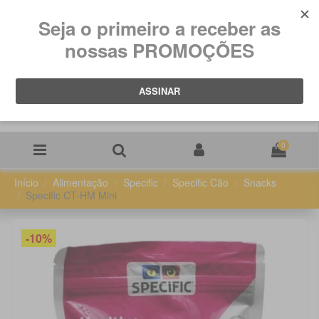
0
Início
Alimentação
Specific
Specific Cão
Snacks
Specific CT-HM Mini
-10%