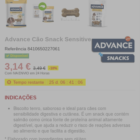
Advance Cão Snack Sensitive
Referência
8410650227061
Disponível
3,14 €
3,49 €
-10%
Com IVA
ENVIO em 24 Horas
Tempo restante
25
d.
06
:
41
:
04
INDICAÇÕES
Biscoito tenro, saboroso e ideal para cães com
sensibilidade digestiva e cutânea. É um snack que contém
salmão como única fonte de proteína animal altamente
digestível, que ajuda a reduzir o risco de reações adversas
ao alimento e que facilita a digestão.
*
Elaborado com ingredientes sem glúten.