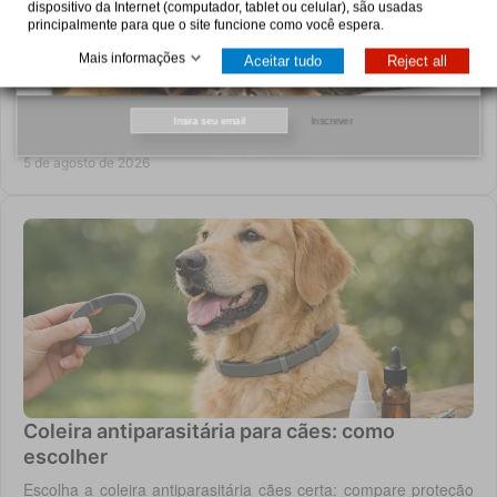
dispositivo da Internet (computador, tablet ou celular), são usadas
principalmente para que o site funcione como você espera.
Mais informações
Aceitar tudo
Reject all
Pro Plan: como escolher a alimentação certa
Saiba como escolher Pro Plan para cães e gatos conforme
Inscrever
idade, porte e necessidades como digestão, pele, peso ou
saúde urinária, com critério em casa.
5 de agosto de 2026
Coleira antiparasitária para cães: como
escolher
Escolha a coleira antiparasitária cães certa: compare proteção