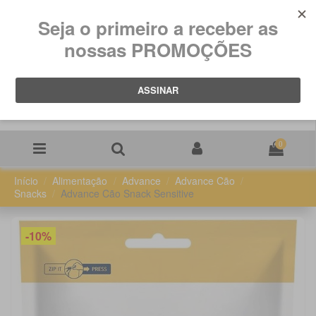
0
Início
Alimentação
Advance
Advance Cão
Snacks
Advance Cão Snack Sensitive
-10%