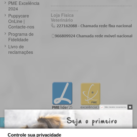
PME Excelência
-----------------------------------------------------
2024
------------------
Loja Física
Puppycare
Veterinário
-
OnLine |
Contacte-nos
Programa de
Fidelidade
Livro de
reclamações
Não mostre novamente.
Controle a sua privacidade
Controle sua privacidade