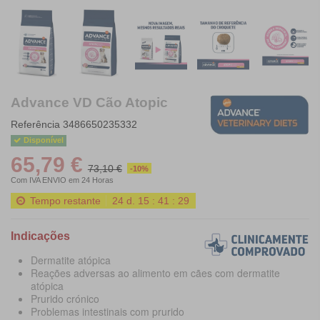
Advance VD Cão Atopic
Referência
3486650235332
Disponível
65,79 €
73,10 €
-10%
Com IVA
ENVIO em 24 Horas
Tempo restante
24
d.
15
:
41
:
27
Indicações
Dermatite atópica
Reações adversas ao alimento em cães com dermatite
atópica
Prurido crónico
Problemas intestinais com prurido