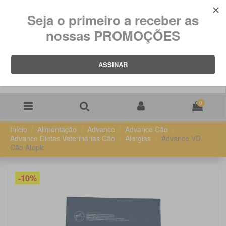
0
Início
Alimentação
Advance
Advance Cão
Advance Dietas Veterinárias Cão
Alergias
Advance VD
Cão Atopic
-10%