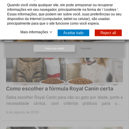
Quando você visita qualquer site, ele pode armazenar ou recuperar
Puppycare Unipessoal, Lda
informações em seu navegador, principalmente na forma de \ 'cookies '.
Essas informações, que podem ser sobre você, suas preferências ou seu
dispositivo da Internet (computador, tablet ou celular), são usadas
principalmente para que o site funcione como você espera.
Mais informações
Aceitar tudo
Reject all
Inscrever
Como escolher a fórmula Royal Canin certa
Saiba escolher Royal Canin para cão ou gato por idade, porte e
necessidade clínica, com critérios práticos para uma
alimentação diária adequada e segura.
6 de agosto de 2026