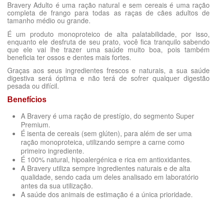
Bravery Adulto é uma ração natural e sem cereais é uma ração
completa de frango para todas as raças de cães adultos de
tamanho médio ou grande.
É um produto monoproteico de alta palatabilidade, por isso,
enquanto ele desfruta de seu prato, você fica tranquilo sabendo
que ele vai lhe trazer uma saúde muito boa, pois também
beneficia ter ossos e dentes mais fortes.
Graças aos seus ingredientes frescos e naturais, a sua saúde
digestiva será óptima e não terá de sofrer qualquer digestão
pesada ou difícil.
Benefícios
A Bravery é uma ração de prestígio, do segmento Super
Premium.
É isenta de cereais (sem glúten), para além de ser uma
ração monoproteica, utilizando sempre a carne como
primeiro ingrediente.
É 100% natural, hipoalergénica e rica em antioxidantes.
A Bravery utiliza sempre ingredientes naturais e de alta
qualidade, sendo cada um deles analisado em laboratório
antes da sua utilização.
A saúde dos animais de estimação é a única prioridade.
Dosagem diária recomendada (g/dia):
COMPOSIÇÃO
Idade
Sem Comentários
Adulto