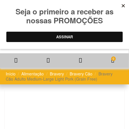
0
Início
Alimentação
Bravery
Bravery Cão
Bravery
Cão Adulto Medium-Large Light Pork (Grain Free)