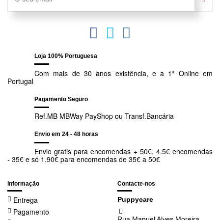
glicina ferroso) 12 mg, Cobre (sulfato cúprico pentahidratado) 5,5
Consulte regularmente o seu veterinário e siga as suas
mg, Cobre (quelato cúprico de hidrato de glicina) 3,4 mg,
indicações
Manganês (sulfato de manganês monohidratado) 38 mg,
Manganês (quelato de manganês de hidrato de glicina) 12 mg.,
Deve ter ao dispor do seu cachorrinho água fresca e limpa
Zinco (sulfato de zinco monohidratado) 76 mg, Zinco (quelato de
diariamente.
zinco de hidrato de glicina) 46 mg, Iodo (iodeto de potássio) 2
mg, Selénio (selenito de sódio) 0,11 mg, Selénio (Hidroxianálogo
Loja 100% Portuguesa
de selenometionina) 0,11 mg.
Com mais de 30 anos existência, e a 1ª Online em
ADITIVOS TECNOLÓGICOS
Portugal
Antioxidantes naturais (óleos vegetais ricos em tocoferóis).
Pagamento Seguro
Ref.MB MBWay PayShop ou Transf.Bancária
Envio em 24 - 48 horas
Envio gratis para encomendas + 50€, 4.5€ encomendas
- 35€ e só 1.90€ para encomendas de 35€ a 50€
Informação
Contacte-nos
Entrega
Puppycare
Pagamento
Rua Manuel Alves Moreira,