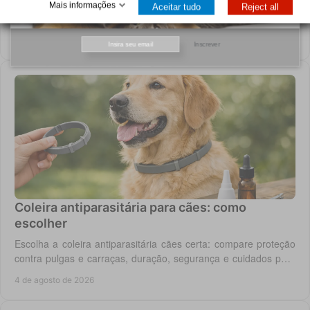
Saiba como escolher Pro Plan para cães e gatos conforme
Mais informações
Aceitar tudo
Reject all
idade, porte e necessidades como digestão, pele, peso ou
saúde urinária, com critério em casa.
5 de agosto de 2026
Inscrever
Coleira antiparasitária para cães: como
escolher
Escolha a coleira antiparasitária cães certa: compare proteção
contra pulgas e carraças, duração, segurança e cuidados para
cada rotina diária do cão.
4 de agosto de 2026