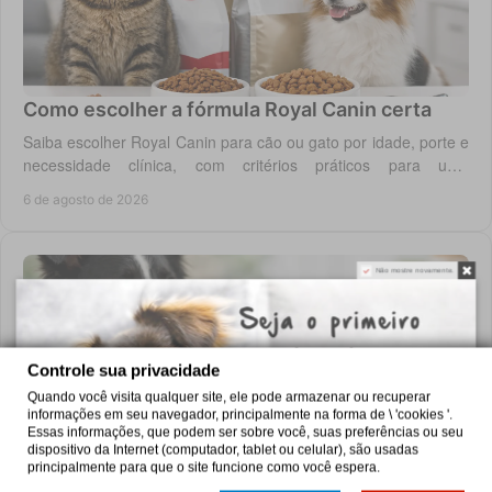
Como escolher a fórmula Royal Canin certa
Saiba escolher Royal Canin para cão ou gato por idade, porte e
necessidade clínica, com critérios práticos para uma
alimentação diária adequada e segura.
6 de agosto de 2026
Não mostre novamente.
Controle sua privacidade
Quando você visita qualquer site, ele pode armazenar ou recuperar
informações em seu navegador, principalmente na forma de \ 'cookies '.
Essas informações, que podem ser sobre você, suas preferências ou seu
dispositivo da Internet (computador, tablet ou celular), são usadas
Pro Plan: como escolher a alimentação certa
principalmente para que o site funcione como você espera.