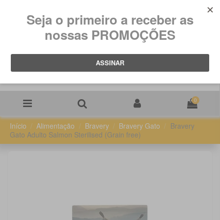
0
Início
Alimentação
Bravery
Bravery Gato
Bravery
Gato Adulto Salmon Sterilised (Grain free)