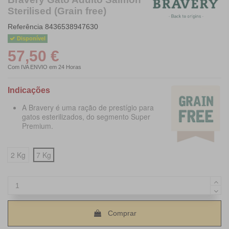
Sterilised (Grain free)
Referência
8436538947630
Disponível
57,50 €
Com IVA
ENVIO em 24 Horas
Indicações
A Bravery é uma ração de prestígio para
gatos esterilizados, do segmento Super
Premium.
2 Kg
7 Kg
Comprar