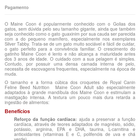
Pagamento
O Maine Coon é popularmente conhecido com o Golias dos
gatos, sem dúvida pelo seu tamanho gigante, ainda que também
seja conhecido como o gato guaxinim por sua cauda ser parecida
com a do pequeno mamífero, especialmente nos exemplares
Silver Tabby. Trata-se de um gato muito sociável e fácil de cuidar,
o gato perfeito para a convivência familiar. O crescimento do
gatinho Maine Coon é lento e não alcança a maturidade antes
dos 3 anos de idade. O cuidado com a sua pelagem é simples.
Contudo, por possuir uma densa camada interna de pelo,
necessita de escovagens frequentes, especialmente na época de
muda.
O tamanho e a forma cúbica dos croquetes de Royal Canin
Feline Beed Nutrition Maine Coon Adult são especialmente
adaptados à grande mandíbula dos Maine Coon e estimulam a
mastigação intensa. A textura um pouco mais dura retarda a
ingestão de alimentos:
Benefícios
Reforço da função cardíaca:
ajuda a preservar a função
cardíaca, através de teores adaptados de magnésio, sódio,
potássio, arginina, EPA e DHA, taurina, L-carnitina e
antioxidantes (vitaminas E e C, polifenóis de uva e chá
verde).