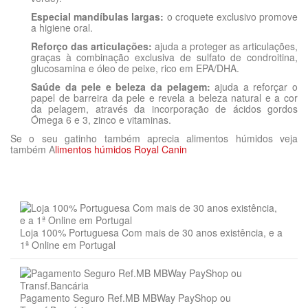
Especial mandíbulas largas:
o croquete exclusivo promove
a higiene oral.
Reforço das articulações:
ajuda a proteger as articulações,
graças à combinação exclusiva de sulfato de condroitina,
glucosamina e óleo de peixe, rico em EPA/DHA.
Saúde da pele e beleza da pelagem:
ajuda a reforçar o
papel de barreira da pele e revela a beleza natural e a cor
da pelagem, através da incorporação de ácidos gordos
Ómega 6 e 3, zinco e vitaminas.
Se o seu gatinho também aprecia alimentos húmidos veja
também
A
limentos húmidos Royal Canin
Quem somos?
Dosagem diária recomendada (g/dia):
Composição
Idade
Sem Comentários
Adulto
Nos anos 70, a Royal Canin começou a expandir-se para fora de
Senior
Recomendamos que o alimento diário seja distribuído em, pelo
proteínas de aves desidratadas, arroz, milho, gorduras animais,
França: primeiro nos mercados europeus e depois, a partir de
menos, duas refeições.
glúten de milho, isolato de proteína vegetal*, fibras vegetais,
1988, no continente Norte Americano.
Animal
Gato
hidrolisado de proteínas animais, polpa de beterraba, sais
Mantenha o alimento em local fresco, seco e bem fechado.
minerais, óleo de peixe, óleo de soja, tegumento e sementes de
A empresa
Sabor
Frango
psyllium, leveduras e produtos semelhantes, fruto-
Loja 100% Portuguesa Com mais de 30 anos existência, e a
Actualmente, e fiel às suas origens na região de Camargue em
oligossacarídeos, hidrolisado de leveduras (fonte de mano-
1ª Online em Portugal
Produto
Alimento Seco
França (a sede da empresa ainda está baseada em Aimargues)
Peso do
Actividade
Actividade
Actividade
oligossacarídeos), óleo de borragem, hidrolisado de crustáceos
a Royal Canin é uma empresa internacional que conseguiu
gato
Normal
Moderada
Elevada
(fonte de glucosamina), extrato de flor de tagete (fonte de
Raça
Maine Coon
afirmar-se como uma das empresas de referência em Nutrição-
luteína), hidrolisado de cartilagens (fonte de condroitina).
3 kg
-
42
50
Saúde para gatos e cães por todo o mundo.
Aditivos (por kg)
4 kg
-
52
62
Pagamento Seguro Ref.MB MBWay PayShop ou
Desde 2002 que a Royal Canin faz parte do grupo Mars, e
ean13
3182550710664