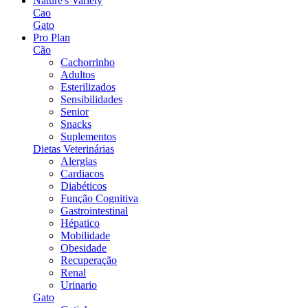
Nature's Variety
Cao
Gato
Pro Plan
Cão
Cachorrinho
Adultos
Esterilizados
Sensibilidades
Senior
Snacks
Suplementos
Dietas Veterinárias
Alergias
Cardiacos
Diabéticos
Função Cognitiva
Gastrointestinal
Hépatico
Mobilidade
Obesidade
Recuperação
Renal
Urinario
Gato