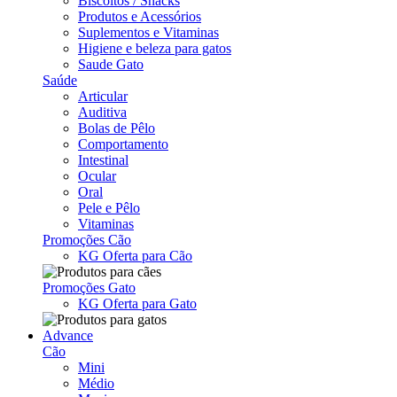
Biscoitos / Snacks
Produtos e Acessórios
Suplementos e Vitaminas
Higiene e beleza para gatos
Saude Gato
Saúde
Articular
Auditiva
Bolas de Pêlo
Comportamento
Intestinal
Ocular
Oral
Pele e Pêlo
Vitaminas
Promoções Cão
KG Oferta para Cão
Promoções Gato
KG Oferta para Gato
Advance
Cão
Mini
Médio