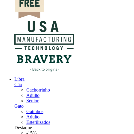
Libra
Cão
Cachorrinho
Adulto
Sénior
Gato
Gatinhos
Adulto
Esterilizados
Destaque
-15%