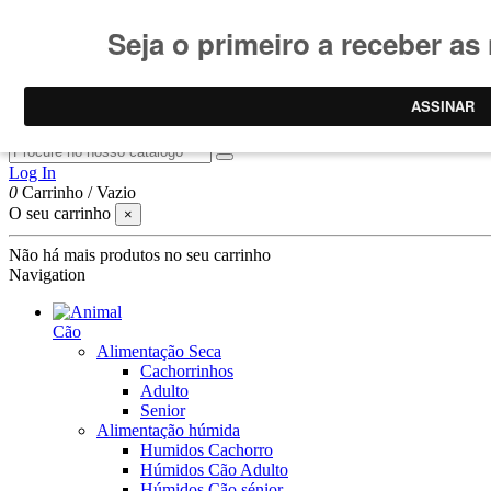
Consulte
condições promoções
.
Promoções limitadas ao stock
Pesquisar
Log In
0
Carrinho
/
Vazio
O seu carrinho
×
Não há mais produtos no seu carrinho
Navigation
Cão
Alimentação Seca
Cachorrinhos
Adulto
Senior
Alimentação húmida
Humidos Cachorro
Húmidos Cão Adulto
Húmidos Cão sénior