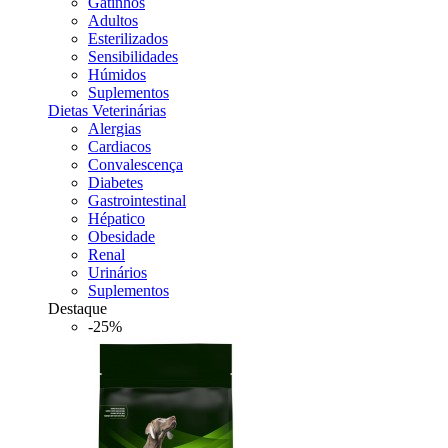
Gatinhos
Adultos
Esterilizados
Sensibilidades
Húmidos
Suplementos
Dietas Veterinárias
Alergias
Cardiacos
Convalescença
Diabetes
Gastrointestinal
Hépatico
Obesidade
Renal
Urinários
Suplementos
Destaque
-25%