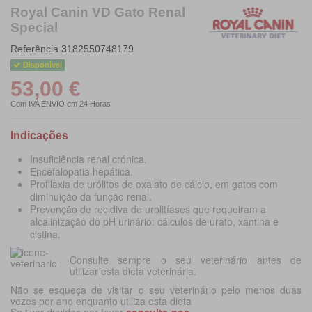
Royal Canin VD Gato Renal
Special
Referência
3182550748179
Disponível
53,00 €
Com IVA
ENVIO em 24 Horas
Indicações
Insuficiência renal crónica.
Encefalopatia hepática.
Profilaxia de urólitos de oxalato de cálcio, em gatos com
diminuição da função renal.
Prevenção de recidiva de urolitíases que requeiram a
alcalinização do pH urinário: cálculos de urato, xantina e
cistina.
Consulte sempre o seu veterinário antes de
utilizar esta dieta veterinária.
Não se esqueça de visitar o seu veterinário pelo menos duas
vezes por ano enquanto utiliza esta dieta
Se tiver duvidas por favor
consulte-nos
.