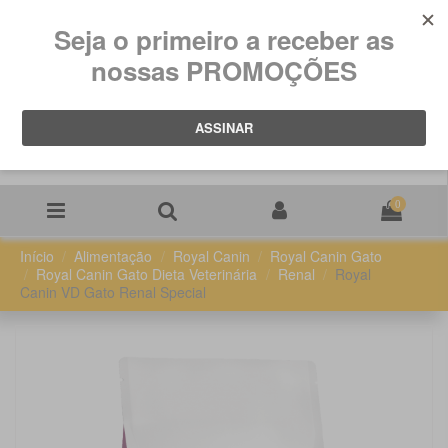
0
Início
Alimentação
Royal Canin
Royal Canin Gato
Royal Canin Gato Dieta Veterinária
Renal
Royal
Canin VD Gato Renal Special