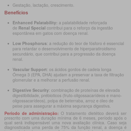
Gestação, lactação, crescimento.
Benefícios
Enhanced Palatability:
a palatabilidade reforçada
de
Renal Special
contribui para o reforço da ingestão
espontânea em gatos com doença renal.
Low Phosphorus
: a redução do teor de fósforo é essencial
para retardar o desenvolvimento de hiperparatiroidismo
secundário, que contribui para a progressão da doença
renal.
Vascular Support
: os ácidos gordos de cadeia longa
Ómega 3 (EPA, DHA) ajudam a preservar a taxa de filtração
glomerular e a melhorar a perfusão renal.
Digestive Security
: combinação de proteínas de elevada
digestibilidade, prébioticos (fruto-oligossacarídeos e mano-
oligossacarídeos), polpa de beterraba, arroz e óleo de
peixe para assegurar a máxima segurança digestiva.
Período de administração:
O tratamento dietético deverá ser
prescrito com uma duração mínima de 6 meses, período após o
qual será indispensável uma nova avaliação clínica. Caso seja
diagnosticada uma perda de 75% da função renal, a doença é