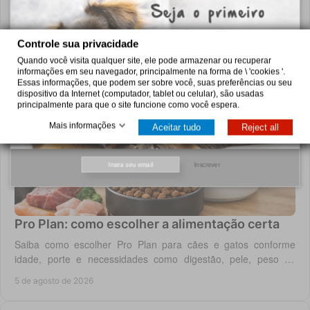
Saiba escolher Royal Canin para cão ou gato por idade, porte e
necessidade clínica, com critérios práticos para uma
Controle sua privacidade
alimentação diária adequada e segura.
6 de agosto de 2026
Quando você visita qualquer site, ele pode armazenar ou recuperar
informações em seu navegador, principalmente na forma de \ 'cookies '.
Essas informações, que podem ser sobre você, suas preferências ou seu
dispositivo da Internet (computador, tablet ou celular), são usadas
principalmente para que o site funcione como você espera.
Mais informações
Aceitar tudo
Reject all
Inscrever
Pro Plan: como escolher a alimentação certa
Saiba como escolher Pro Plan para cães e gatos conforme
idade, porte e necessidades como digestão, pele, peso ou
saúde urinária, com critério em casa.
5 de agosto de 2026