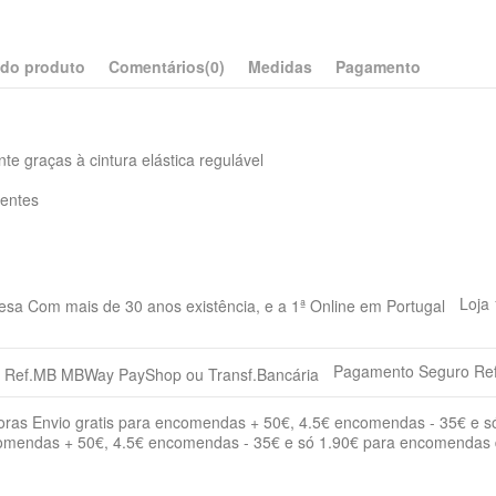
 do produto
Comentários
(0)
Medidas
Pagamento
te graças à cintura elástica regulável
lentes
Adulto
Cachorrinho
Senior
Loja
Grande
Médio
Pequeno
Pagamento Seguro Ref
Cão
Acessórios
Comportame
comendas + 50€, 4.5€ encomendas - 35€ e só 1.90€ para encomendas
Suplementos