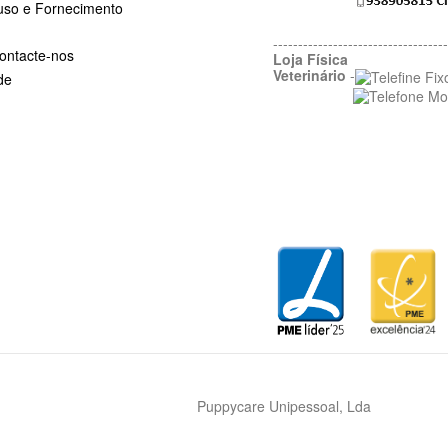
uso e Fornecimento
-----------------------------------
ontacte-nos
Loja Física
Veterinário
-
de
Puppycare Unipessoal, Lda