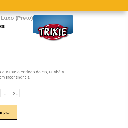
 Luxo (Preto)
939
 durante o período do cio, também
com incontinência
L
XL
mprar