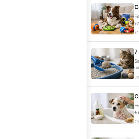
C
Es
se
31
7
Sa
od
30
C
Es
e 
29