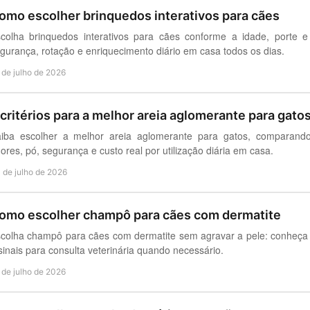
omo escolher brinquedos interativos para cães
colha brinquedos interativos para cães conforme a idade, porte 
gurança, rotação e enriquecimento diário em casa todos os dias.
 de julho de 2026
 critérios para a melhor areia aglomerante para gato
iba escolher a melhor areia aglomerante para gatos, comparando
ores, pó, segurança e custo real por utilização diária em casa.
 de julho de 2026
omo escolher champô para cães com dermatite
colha champô para cães com dermatite sem agravar a pele: conheça a
sinais para consulta veterinária quando necessário.
 de julho de 2026