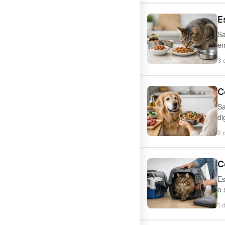
E
Sa
em
3 
C
Sa
di
2 
C
Es
o 
1 