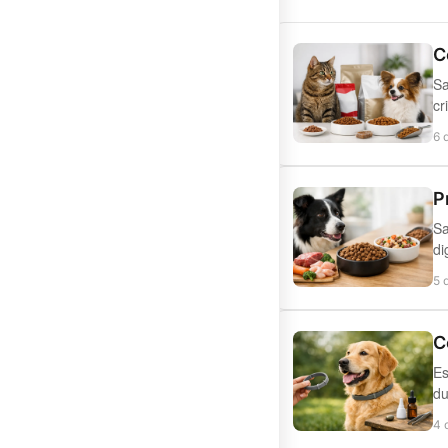
C
Sa
cr
6 
P
Sa
di
5 
C
Es
du
4 