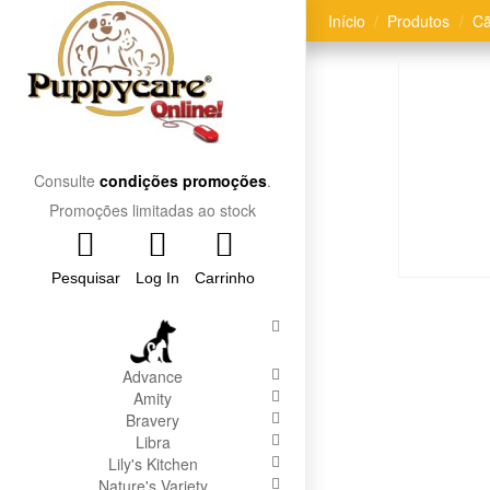
Início
Produtos
C
Consulte
condições promoções
.
Promoções limitadas ao stock
Pesquisar
Log In
Carrinho
Advance
Amity
Bravery
Libra
Lily's Kitchen
Nature's Variety