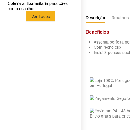
Coleira antiparasitária para cães:
como escolher
Ver Todos
Descrição
Detalhes
Benefícios
Assenta perfeitamen
Com fecho clip
Inclui 3 pensos sup
Medidas
Idade
Sem Comentários
(XS) -> 20-25CM
(S) -> 24-31CM
Tamanho
(S-M) -> 32-39CM
em Portugal
(M) -> 40-49CM
Animal
(L) -> 50-59CM
(XL) -> 60-70CM
Produto
Envio gratis para en