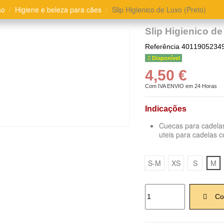
ão
Higiene e beleza para cães
Slip Higienico de Luxo (Preto)
Slip Higienico de
Referência
4011905234
Disponível
4,50 €
Com IVA
ENVIO em 24 Horas
Indicações
Cuecas para cadelas
uteis para cadelas 
S-M
XS
S
M
Co