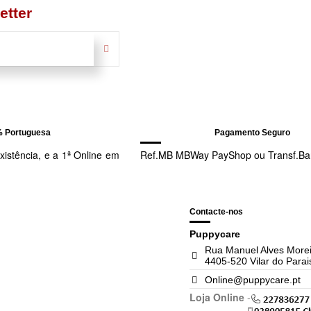
etter
% Portuguesa
Pagamento Seguro
istência, e a 1ª Online em
Ref.MB MBWay PayShop ou Transf.Ba
Contacte-nos
Puppycare
Rua Manuel Alves Morei
4405-520 Vilar do Parai
Online@puppycare.pt
Loja Online
-