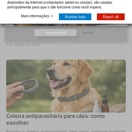
dispositivo da Internet (computador, tablet ou celular), são usadas
principalmente para que o site funcione como você espera.
Mais informações
Aceitar tudo
Reject all
Pro Plan: como escolher a alimentação certa
Saiba como escolher Pro Plan para cães e gatos conforme
Inscrever
idade, porte e necessidades como digestão, pele, peso ou
saúde urinária, com critério em casa.
5 de agosto de 2026
Coleira antiparasitária para cães: como
escolher
Escolha a coleira antiparasitária cães certa: compare proteção