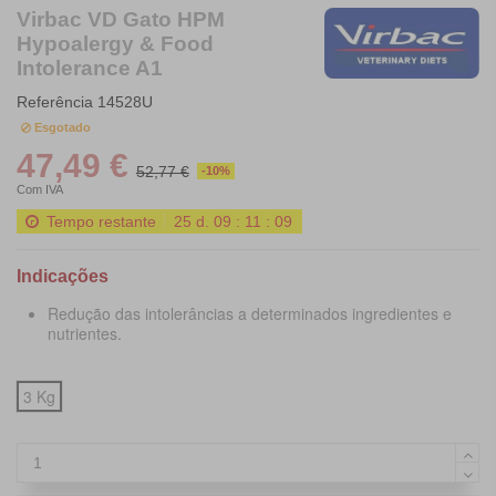
Virbac VD Gato HPM
Hypoalergy & Food
Intolerance A1
Referência
14528U
Esgotado
47,49 €
52,77 €
-10%
Com IVA
Tempo restante
25
d.
09
:
11
:
08
Indicações
Redução das intolerâncias a determinados ingredientes e
nutrientes.
3 Kg