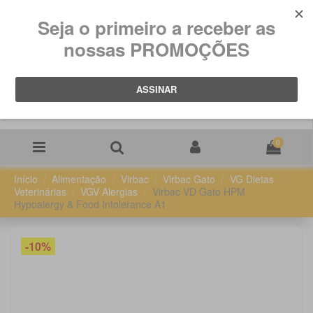
0
Início
Alimentação
Virbac
Virbac Gato
VG Dietas
Veterinárias
VGV Alergias
Virbac VD Gato HPM
Hypoalergy & Food Intolerance A1
-10%